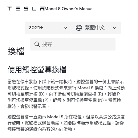
Model S Owner's Manual
換檔
使用觸控螢幕換檔
當您在停車狀態下踩下煞車踏板時，觸控螢幕的一側上會顯示
駕駛模式條。使用駕駛模式條來進行
Model S
換檔：向上滑動
可切換至前進檔 (D)，向下滑動可切換至倒車檔 (R)，輕觸 P
則可切換至停車檔 (P)，輕觸 N 則可切換至空檔 (N)。當您換
檔時，會發出警示音。
觸控螢幕會一直顯示
Model S
所在檔位，但是以高速公路速度
行駛時，駕駛模式條會隱藏。如要隨時顯示駕駛模式條，請從
觸控螢幕的邊緣向乘客的方向滑動。