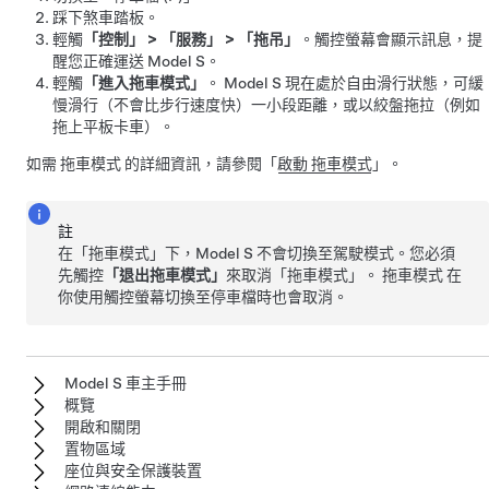
踩下煞車踏板。
輕觸
「控制」
>
「服務」
>
「拖吊」
。觸控螢幕會顯示訊息，提
醒您正確運送
Model S
。
輕觸
「進入拖車模式」
。
Model S
現在處於自由滑行狀態，可緩
慢滑行（不會比步行速度快）一小段距離，或以絞盤拖拉（例如
拖上平板卡車）。
如需
拖車模式
的詳細資訊，請參閱「
啟動 拖車模式
」。
註
在「
拖車模式
」下，
Model S
不會切換至駕駛模式。您必須
先觸控
「退出拖車模式」
來取消「
拖車模式
」。
拖車模式
在
你使用觸控螢幕切換至停車檔時也會取消。
Model S 車主手冊
概覽
開啟和關閉
置物區域
座位與安全保護裝置