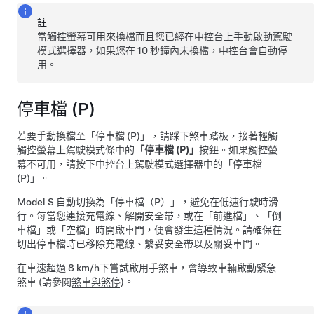
註
當觸控螢幕可用來換檔而且您已經在中控台上手動啟動駕駛
模式選擇器，如果您在 10 秒鐘內未換檔，中控台會自動停
用。
停車檔 (P)
若要手動換檔至「停車檔 (P)」，請踩下煞車踏板，接著輕觸
觸控螢幕上駕駛模式條中的
「停車檔 (P)」
按鈕。如果觸控螢
幕不可用，請按下
中控台
上駕駛模式選擇器中的「停車檔
(P)」。
Model S
自動切換為「停車檔（P）」，避免在低速行駛時滑
行。每當您連接充電線、解開安全帶，或在「前進檔」、「倒
車檔」或「空檔」時開啟車門，便會發生這種情況。請確保在
切出停車檔時已移除充電線、繫妥安全帶以及關妥車門。
在車速超過
8 km/h
下嘗試啟用手煞車，會導致車輛啟動緊急
煞車 (請參閱
煞車與煞停
)。