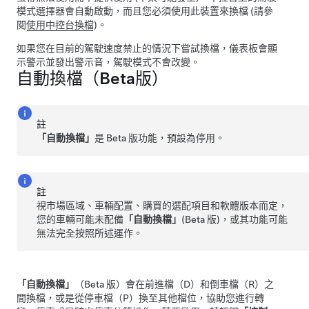
模式選擇器會自動啟動，而且您必須使用此裝置來換檔 (請參
閱
使用中控台換檔
)。
如果您在目前的駕駛速度禁止的情況下嘗試換檔，
儀表板
會顯
示警示並發出警示音，駕駛模式不會改變。
自動換檔（Beta版）
註
「自動換檔」
是 Beta 版功能，預設為停用。
註
視市場區域、車輛配置、購買的選配項目和軟體版本而定，
您的車輛可能未配備
「自動換檔」
(Beta 版)，或其功能可能
無法完全按照所述運作。
「自動換檔」
（Beta 版）會在前進檔（D）和倒車檔（R）之
間換檔，或是從停車檔（P）換至其他檔位，協助您進行轉