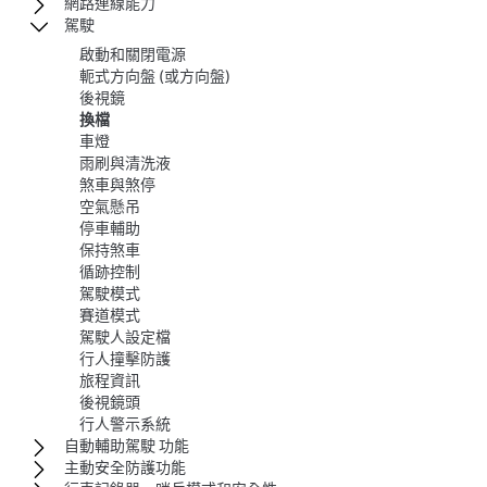
網路連線能力
駕駛
啟動和關閉電源
軛式方向盤 (或方向盤)
後視鏡
換檔
車燈
雨刷與清洗液
煞車與煞停
空氣懸吊
停車輔助
保持煞車
循跡控制
駕駛模式
賽道模式
駕駛人設定檔
行人撞擊防護
旅程資訊
後視鏡頭
行人警示系統
自動輔助駕駛 功能
主動安全防護功能