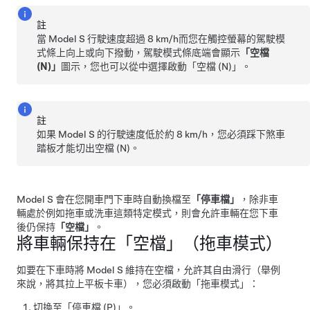
註
當
Model S
行駛速度超過
8 km/h
而您在觸控螢幕的駕駛模
式條上向上或向下撥動，駕駛模式條底端會顯示
「空檔
(N)」
圖示，您也可以從中選擇啟動「空檔 (N)」。
註
如果
Model S
的行駛速度低於約
8 km/h
，您必須踩下煞車
踏板才能切出空檔 (N)。
Model S
會在您開車門下車時自動換檔至
「停車檔」
，除非車
輛處於例如拖車或洗車這類特定模式，則會允許車輛在您下車
後仍保持
「空檔」
。
將車輛保持在「空檔」（
拖車模式
）
如要在下車時將
Model S
維持在空檔，允許其自由滑行（舉例
來說，將其拉上平板卡車），您必須啟動「
拖車模式
」：
切換至「停車檔 (P)」。