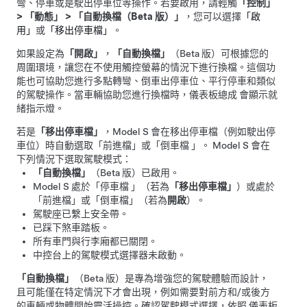
彎、停車或是駛出停車位等操作。若要啟用，請輕觸
「控制」
>
「動態」
>
「自動換檔（Beta 版）」
，您可以選擇
「啟
用」
或
「移出停車檔」
。
如果設定為
「開啟」
，
「自動換檔」
（Beta 版）可根據您的
周圍環境，讓您在不使用觸控螢幕的情況下進行換檔。這個功
能也可協助您進行多點轉彎、倒車出停車位、平行停車和類似
的駕駛操作。當車輛協助您進行換檔時，
儀表板總成
會顯示就
緒指示燈。
若是
「移出停車檔」
，
Model S
會在移出停車檔（例如駛出停
車位）時自動選取「前進檔」或「倒車檔 」。
Model S
會在
下列情況下選取駕駛模式：
「自動換檔」
（Beta 版）已啟用。
Model S
處於「停車檔 」（若為
「移出停車檔」
）或處於
「前進檔」或「倒車檔」（若為
開啟
）。
駕駛座已繫上安全帶。
已踩下煞車踏板。
所有車門與行李廂都已關閉。
中控台上的駕駛模式選擇器未啟動。
「自動換檔」
（Beta 版）是專為增強您的駕駛體驗而設計，
且可能僅在特定情況下才會出現，例如需要對前方和/或後方
的車輛或物體開始靈活操控。確認駕駛模式選擇，依照
儀表板