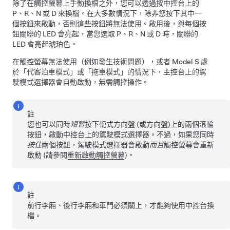
除了在觸控螢幕上手動換檔之外，您可以透過按中控台上的
P、R、N 或 D 來換檔。在大多數情況下，除非您按下其中一
個按鈕來啟動，否則這些按鈕將無法使用。啟用後，與每個按
鈕關聯的 LED 會亮起，當您選取 P、R、N 或 D 時，關聯的
LED 會亮起琥珀色。
在觸控螢幕無法使用（例如發生技術問題），或者
Model S
處
於「代客泊車模式」或「
拖車模式
」的情況下，主控台上的駕
駛模式選擇器會自動啟動，無需觸控操作。
註
您也可以同時
短暫
按下
軛式方向盤 (或方向盤)
上的兩個滾輪
按鈕，啟動中控台上的駕駛模式選擇器。不過，如果您同時
按住
兩個按鈕，駕駛模式選擇器會啟動
而且
觸控螢幕會重新
啟動 (請參閱
重新啟動觸控螢幕
)。
註
前行李廂、後行李廂和車門必須關上，才能夠使用中控台換
檔。