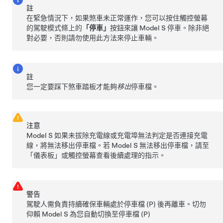
註
在緊急情況下，如果煞車未正常運作，您可以按住觸控螢幕
的駕駛模式條上的
「停車」
按鈕來讓
Model S
停車。除非絕
對必要，否則請勿使用此方法來停止車輛。
註
您一定要踩下煞車踏板才能夠
移出
停車檔。
注意
Model S
如果未拔除充電線或充電埠無法判定是否連接充電
線，將無法移出停車檔。若
Model S
無法移出停車檔，請至
「儀表板」
或觸控螢幕查看後續處理的指示。
警告
駕駛人需負責持續確保車輛處於停車檔 (P) 後再離車。切勿
仰賴
Model S
為您自動切換至停車檔 (P)