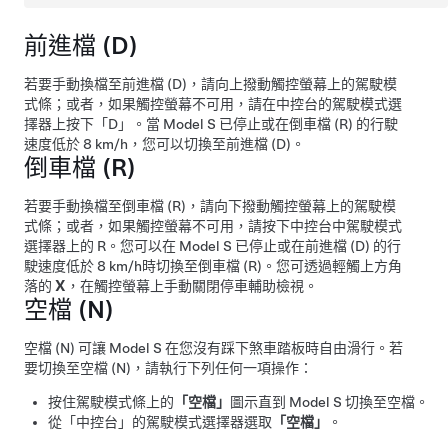
前進檔 (D)
若要手動換檔至前進檔 (D)，請向上撥動觸控螢幕上的駕駛模
式條；或者，如果觸控螢幕不可用，請在
中控台
的駕駛模式選
擇器上按下「D」。當
Model S
已停止或在倒車檔 (R) 的行駛
速度低於
8 km/h
，您可以切換至前進檔 (D)。
倒車檔 (R)
若要手動換檔至倒車檔 (R)，請向下撥動觸控螢幕上的駕駛模
式條；或者，如果觸控螢幕不可用，請按下
中控台
中駕駛模式
選擇器上的 R。您可以在
Model S
已停止或在前進檔 (D) 的行
駛速度低於
8 km/h
時切換至倒車檔 (R)。
您可透過輕觸上方角
落的
X
，在觸控螢幕上手動關閉停車輔助檢視。
空檔 (N)
空檔 (N) 可讓
Model S
在您沒有踩下煞車踏板時自由滑行。若
要切換至空檔 (N)，請執行下列任何一項操作：
按住駕駛模式條上的
「空檔」
圖示直到
Model S
切換至空檔。
從
「中控台」
的駕駛模式選擇器選取
「空檔」
。