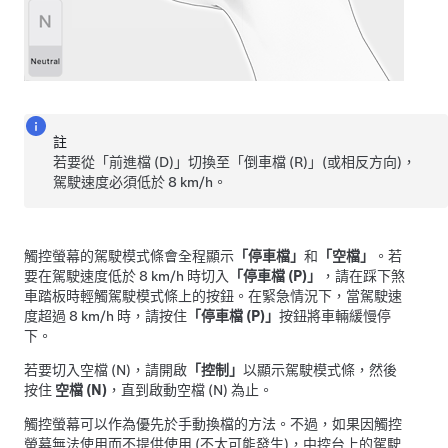
註
若要從「前進檔 (D)」切換至「倒車檔 (R)」(或相反方向)，
駕駛速度必須低於
8 km/h
。
觸控螢幕的駕駛模式條會全程顯示
「停車檔」
和
「空檔」
。若
要在駕駛速度低於
8 km/h
時切入
「停車檔 (P)」
，請在踩下煞
車踏板時輕觸駕駛模式條上的按鈕。在緊急情況下，當駕駛速
度超過
8 km/h
時，請按住
「停車檔 (P)」
按鈕將車輛緩慢停
下。
若要切入空檔 (N)，請開啟
「控制」
以顯示駕駛模式條，然後
按住
空檔 (N)
，直到啟動空檔 (N) 為止。
觸控螢幕可以作為優先於手動換檔的方法。不過，如果因觸控
螢幕無法使用而不提供使用 (不太可能發生)，
中控台
上的駕駛