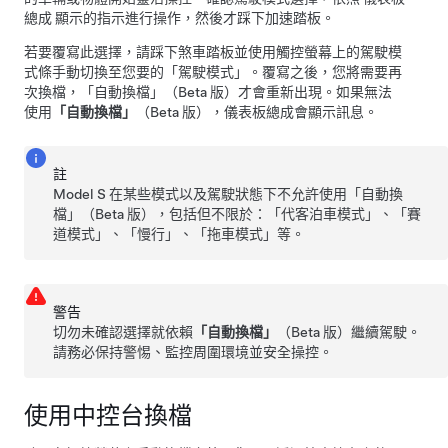
總成
顯示的指示進行操作，然後才踩下加速踏板。
若要覆寫此選擇，請踩下煞車踏板並使用觸控螢幕上的駕駛模
式條手動切換至您要的「駕駛模式」。覆寫之後，您將需要再
次換檔，「自動換檔」（Beta 版）才會重新出現。如果無法
使用
「自動換檔」
（Beta 版），
儀表板總成
會顯示訊息。
註
Model S
在某些模式以及駕駛狀態下不允許使用「自動換
檔」（Beta 版），包括但不限於：「代客泊車模式」、「賽
道模式」、「慢行」、「拖車模式」等。
警告
切勿未確認選擇就依賴
「自動換檔」
（Beta 版）繼續駕駛。
請務必保持警惕、監控周圍環境並安全操控。
使用中控台換檔