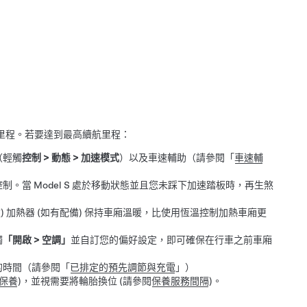
里程。若要達到最高續航里程：
（輕觸
控制
>
動態
>
加速模式
）
以及車速輔助（請參閱「
車速輔
控制。當
Model S
處於移動狀態並且您未踩下加速踏板時，再生煞
)
加熱器 (如有配備) 保持車廂溫暖，比使用恆溫控制加熱車廂更
觸
「開啟
>
空調」
並自訂您的偏好設定，即可確保在行車之前車廂
。
的時間（請參閱「
已排定的預先調節與充電
」）
保養
)，並視需要將輪胎換位 (請參閱
保養服務間隔
)。