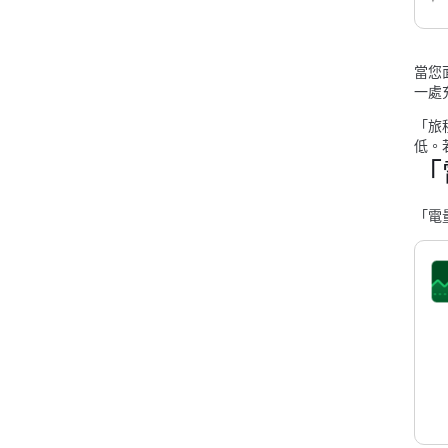
當您
一處
「旅
低。
「
「電