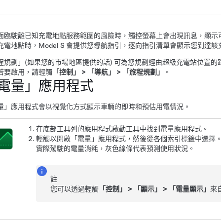
面臨駛離已知充電地點服務範圍的風險時，觸控螢幕上會出現訊息，顯示
充電地點時，
Model S
會提供您導航指引，逐向指引清單會顯示您到達該
程規劃」
(如果您的市場地區提供的話)
可為您規劃經由超級充電站位置的
若要啟用，請輕觸
「控制」
>
「導航」
>
「旅程規劃」
。
電量」應用程式
量」應用程式會以視覺化方式顯示車輛的即時和預估用電情況。
在底部工具列的應用程式啟動工具中找到電量應用程式。
輕觸以開啟「電量」應用程式，然後從各個索引標籤中選擇
實際駕駛的電量消耗，灰色線條代表預測使用狀況。
註
您可以透過輕觸
「控制」
>
「顯示」
>
「電量顯示」
來