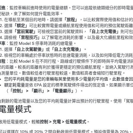
前進
：監控車輛前進時使用的電量總額。您可以追蹤依總類細分的即時電
程秘訣，來了解如何提升電能效率。
在導航至某個目的地時，請選擇
「旅程」
，以比較實際使用值和估計的
選擇
「額定」
可比較實際電量或續航里程使用值和可用的預估駕駛距離 
選擇
「當前駕駛」
可檢視您當前的駕駛資料，
「自上次充電後」
則可包
請檢視
「里程技巧」
以了解電池消耗的影響，以及最大化續航里程和效
停車
：監控
Model S
停車時消耗的總電量。
選擇
「自上次駕駛後」
或
「自上次充電後」
。
檢視您的車輛處於停車狀態時的怠速電量消耗，以及如何降低電力消耗
旅程
：比較
Model S
在不同行程、路線或行駛條件下的即時與平均電量消
里
的距離。較長的距離有利於獲得更穩定的預估續航里程，並納入駕駛行
為測量單位。數值較低者行駛里程較遠，數值較高者會縮短行駛里程。
您的平均耗電量是您的車輛每英里使用多少電量的平均值，此數值會因
額定耗電量
是依 EPA 設定的標準駕駛條件得出的恆定值。如果顯示
（
「控制」
>
「顯示」
>
「電量顯示」
）。
由剩餘的電池電量以及您的平均耗電量計算出預計的行駛里程。使用「駕
電量模式
啟用低電量模式，輕觸
控制
>
充電
>
低電量模式
。
可以選擇在 10% 或 20% 之間自動啟用低電量模式。預設值電量為 20%。