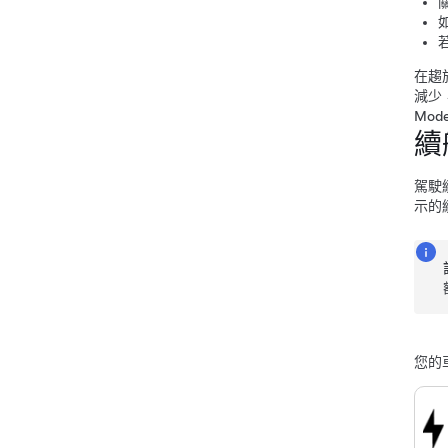
在趨
減少
Mode
續
駕駛
示的
您的