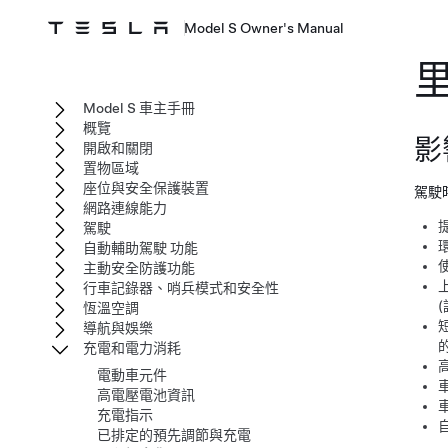
Model S Owner's Manual
Model S 車主手冊
概覽
影
開啟和關閉
置物區域
座位與安全保護裝置
駕駛
網路連線能力
駕駛
自動輔助駕駛 功能
主動安全防護功能
行車記錄器、哨兵模式和安全性
恆溫空調
導航與娛樂
充電和電力消耗
電動車元件
高電壓電池資訊
充電指示
已排定的預先調節與充電