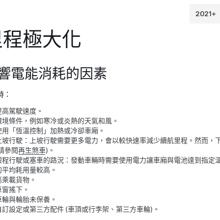
里程極大化
響電能消耗的因素
時：
提高駕駛速度。
環境條件，例如寒冷或炎熱的天氣和風。
使用「恆溫控制」加熱或冷卻車廂。
上坡行駛：上坡行駛需要更多電力，會以較快速率減少續航里程。然而，
(請參閱
再生煞車
)。
短程行駛或塞車的路況：發動車輛時需要使用電力讓車廂與電池達到指定
的平均耗用量較高。
高乘載貨物。
車窗搖下。
車輪與輪胎未保養。
自訂設定或第三方配件 (車頂或行李架、第三方車輪)。