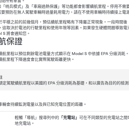
關閉所有車窗。
如「哨兵模式」及「車廂過熱保護」等功能都會影響續航里程。停用不需
若要預防在無人駕駛車輛時過量耗用電力，請在不使用車輛時持續接上電
於平穩之前的前幾個月，預估續航里程略有下降屬正常現象。一段時間後
，這取決於電池的行駛里程和使用年限等因素。如果發生硬體問題導致電
l S
將會通知您。
航保證
續航里程以預估剩餘電池電量方式顯示在
Model S
中依據 EPA 分級消
續航里程下降速度會比實際駕駛距離更快。
註
額定駕駛續航里程以美國的 EPA 分級消耗為基礎，和以廣告為目的的
車輛會持續監測電量以及與已知充電位置的距離。
輕觸「導航」搜尋列中的
「充電站」
可在不同類型的充電站之間
地充電站。