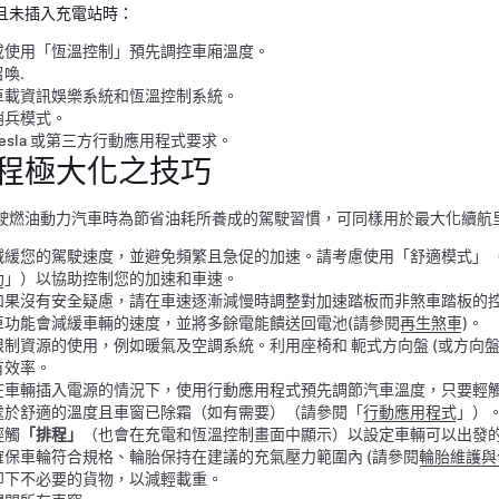
且未插入充電站時：
或使用「恆溫控制」預先調控車廂溫度。
召喚
.
車載資訊娛樂系統和恆溫控制系統。
哨兵模式。
Tesla 或第三方行動應用程式要求。
程極大化之技巧
駛燃油動力汽車時為節省油耗所養成的駕駛習慣，可同樣用於最大化續航
減緩您的駕駛速度，並避免頻繁且急促的加速。請考慮使用「舒適模式」
助
」）以協助控制您的加速和車速
。
如果沒有安全疑慮，請在車速逐漸減慢時調整對加速踏板而非煞車踏板的
車功能會減緩車輛的速度，並將多餘電能饋送回電池(請參閱
再生煞車
)。
限制資源的使用，例如暖氣及空調系統。利用座椅和
軛式方向盤 (或方向盤
有效率。
在車輛插入電源的情況下，使用行動應用程式預先調節汽車溫度，只要輕
處於舒適的溫度且車窗已除霜（如有需要）（請參閱「
行動應用程式
」）
輕觸
「排程」
（也會在充電和恆溫控制畫面中顯示）以設定車輛可以出發
確保車輪符合規格、輪胎保持在建議的充氣壓力範圍內 (請參閱
輪胎維護與
卸下不必要的貨物，以減輕載重。