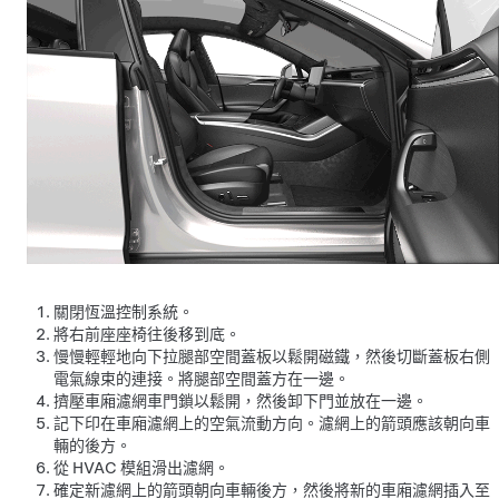
關閉恆溫控制系統。
將右前座座椅往後移到底。
慢慢輕輕地向下拉腿部空間蓋板以鬆開磁鐵，然後切斷蓋板右側
電氣線束的連接。將腿部空間蓋方在一邊。
擠壓車廂濾網車門鎖以鬆開，然後卸下門並放在一邊。
記下印在車廂濾網上的空氣流動方向。濾網上的箭頭應該朝向車
輛的後方。
從 HVAC 模組滑出濾網。
確定新濾網上的箭頭朝向車輛後方，然後將新的車廂濾網插入至