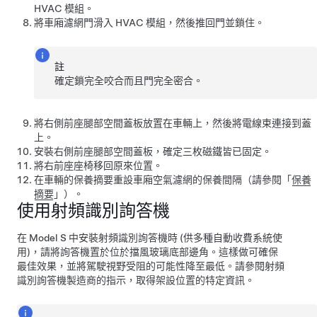
HVAC 模組。
將車廂濾網門滑入 HVAC 模組，然後推回門並鎖住。
註
確定鎖完全咬合而且門完全密合。
將右側前座腿部空間蓋板放置在車輛上，然後將電線束連接到蓋
上。
安裝右側前座腿部空間蓋板，確定三枚磁鐵皆已固定。
將右前座座椅移回原來位置。
在車輛的保養摘要重設車廂空氣濾網的保養間隔（請參閱「
保養
摘要
」）。
使用射頻識別詢答機
在
Model S
中安裝射頻識別詢答機時 (供多種自動收費系統使
用)，請將詢答機置於
位於擋風玻璃底部邊角
。這樣做可確保
最佳效果，並將駕駛視野受阻的可能性降至最低。請參閱射頻
識別詢答機製造商的指示，取得架設位置的特定資訊。