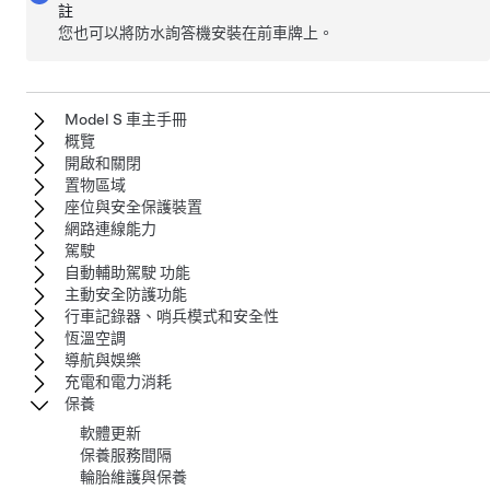
註
您也可以將防水詢答機安裝在前車牌上。
Model S 車主手冊
概覽
開啟和關閉
置物區域
座位與安全保護裝置
網路連線能力
駕駛
自動輔助駕駛 功能
主動安全防護功能
行車記錄器、哨兵模式和安全性
恆溫空調
導航與娛樂
充電和電力消耗
保養
軟體更新
保養服務間隔
輪胎維護與保養