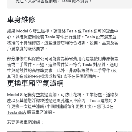
死亡、人身傷害或損壞，Tesla 概不負責。
車身維修
如果
Model S
發生碰撞，請聯絡 Tesla 或 Tesla 認可的鈑金中
心，以確保使用原裝 Tesla 零件進行維修。Tesla 設有選定並
核准的車身維修店，這些維修店均符合培訓、設備、品質及客
戶滿意度的嚴格要求。
部分維修店與保險公司可能會為節省費用而建議使用非原裝設
備或二手零件。不過，這些零件皆不符合 Tesla 對品質、適用
性與耐蝕性的高標準要求。此外，非原裝設備與二手零件 (及
其可能造成的任何損壞或故障) 皆不在保固範圍內。
更換車廂空氣濾網
Model S
配備有空氣過濾網，可防止花粉、工業粉塵、道路灰
塵以及其他懸浮微粒透過通風孔進入車廂內。Tesla 建議每 2
年更換一次這些濾網 (中國則建議每年更換 1 次)。您可以在
Tesla 商店
購買車廂濾網。
若要更換車廂濾網：