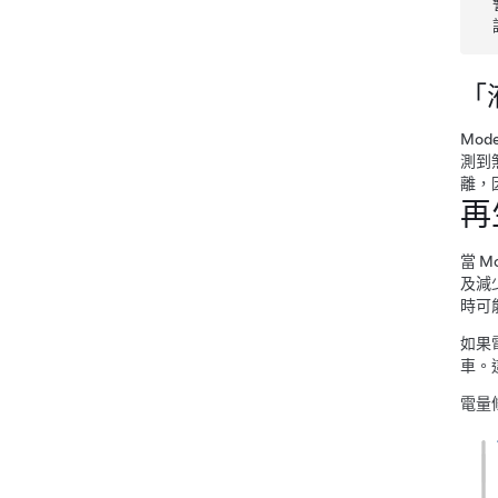
「
Mode
測到
離，
再
當
Mo
及減
時可
如果
車。
電量