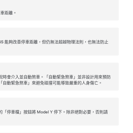
煞車距離。
BS 能夠改善停車距離，但仍無法超越物理法則，也無法防止
況時會介入並自動煞車。「自動緊急煞車」並非設計用來預防
「自動緊急煞車」來避免碰撞可能導致嚴重的人身傷亡。
的「停車檔」按鈕將
Model Y
停下。除非絕對必要，否則請