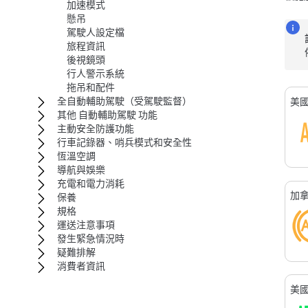
加速模式
懸吊
駕駛人設定檔
旅程資訊
後視鏡頭
行人警示系統
拖吊和配件
全自動輔助駕駛（受駕駛監督）
美
其他 自動輔助駕駛 功能
主動安全防護功能
行車記錄器、哨兵模式和安全性
恆溫空調
導航與娛樂
充電和電力消耗
加
保養
規格
運送注意事項
發生緊急情況時
疑難排解
消費者資訊
美