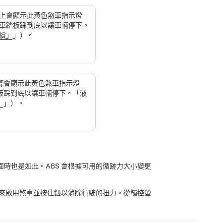
上會顯示此黃色煞車指示燈
車踏板踩到底以讓車輛停下。
償」
」）。
幕
會顯示此黃色煞車指示燈
板踩到底以讓車輛停下。「液
」
」）。
時也是如此。ABS 會根據可用的循跡力大小變更
鈕來啟用煞車並按住鈕以消除行駛的扭力。從觸控螢