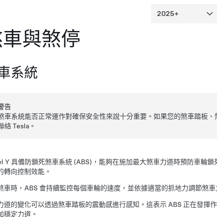
煞車與煞停
車系統
警告
煞車系統能否正常運作對確保安全性來說十分重要。如果您的煞車踏板、
聯絡 Tesla。
l Y
具備防鎖死煞車系統 (ABS)，能夠在施加最大煞車力道時預防車輪
的轉向控制效能。
煞車時，ABS 會持續監控每個車輪的速度，並依據適當的抓地力調節煞車
力道的變化可以透過煞車踏板的震動感進行感知。這表示 ABS 正在發
加穩定力道。