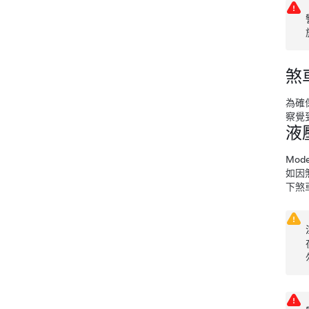
煞車
為確
察覺
液壓
Mode
如因
下煞