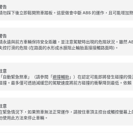
警告
請勿踩下後立即鬆開煞車踏板。這麼做會中斷 ABS 的運作，且可能增加
警告
請永遠與前方車輛保持安全距離，並注意駕駛時出現的危險狀況。雖然 A
失控打滑的危險 (在路面的水形成水膜阻止輪胎直接接觸路面時)。
注意
「自動緊急煞車」（請參閱「
避撞輔助
」）在認定可能即將發生碰撞的情
碰撞。最多僅可透過減緩您的駕駛速度將前方碰撞的衝擊降到最低。依賴
注意
在緊急情況下，如果煞車無法正常運作，請按住
車頂主控台或觸控螢幕上
勿使用此方法來停止車輛。