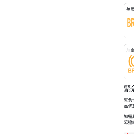
美
加
緊
緊急
每個
如需
幕邊