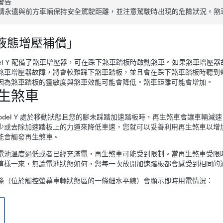
警告
請永遠與前方車輛保持安全駕駛距離，並注意駕駛時出現的危險狀況。煞
液態增壓補償」
l Y
配備了煞車增壓器，可在踩下煞車踏板時啟動煞車。如果煞車增壓器
煞車增壓器故障，將會較難踩下煞車踏板，並且會在踩下煞車踏板時聽到
因為煞車踏板的靈敏度與煞車效能可能會降低。煞車距離可能會增加。
生煞車
del Y
處於移動狀態且您的腳未踩踏加速踏板時，再生煞車會讓車輛減速
少或去除加速踏板上的力道來降低車速，您就可以妥善利用再生煞車以增
能會觸發再生煞車。
電池溫度過低或者已經充滿電，再生煞車可能受到限制。當再生煞車受限
這樣一來，無論電池狀態如何，您每一次放開加速踏板都會感受到相同的
條（位於觸控螢幕車輛狀態區的一條細水平線）會顯示即時用電情況：