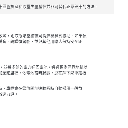
車圓盤擦磨和液壓失靈補償並非可替代正常煞車的方法。
故障，則液態增壓補償可提供機械式協助。如果偵
聲音。請謹慎駕駛，並與其他用路人保持安全距
，並將多餘的電力送回電池。透過預測停靠地點以
加駕駛里程。
依電池當時狀態，您在踩下煞車踏板
時，車輛會在您放開加速踏板時自動採用一般煞
減速力道。