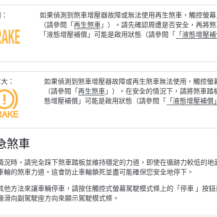
國：
如果偵測到煞車增壓器故障或無法使用再生煞車，
觸控螢幕
（請參閱「
再生煞車
」）。請先確認周遭是否安全，再將煞
「液態增壓補償」可能是啟用狀態（請參閱「
「液態增壓補
拿大：
如果偵測到煞車增壓器故障或再生煞車無法使用，
觸控螢
（請參閱「
再生煞車
」）。在安全的情況下，請將煞車踏
態增壓補償」可能是啟用狀態（請參閱「
「液態增壓補償
急煞車
情況時，請完全踩下煞車踏板並維持穩定的力道，即使在循跡力較低的地面
車輪的煞車力道。這會防止車輪鎖死並盡可能確保您安全地停下。
其他方法來讓車輛停車，請按住觸控式螢幕駕駛模式條上的「停車 」按
緣滑向副駕駛座方向來顯示駕駛模式條。