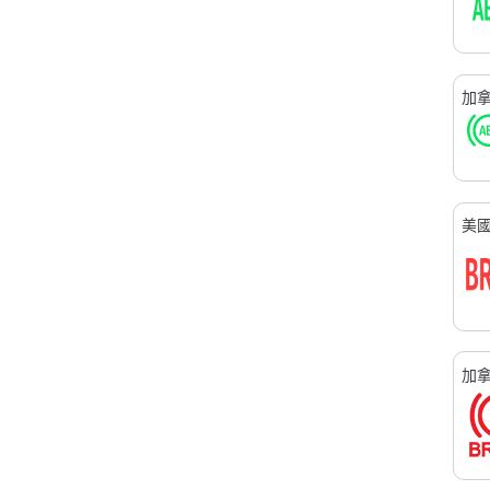
加
美
加