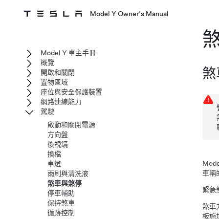
Model Y Owner's Manual
Model Y 車主手冊
概覽
煞
開啟和關閉
置物區域
座位與安全保護裝置
網路連線能力
駕駛
啟動和關閉電源
方向盤
後視鏡
換檔
Mode
車燈
車輛
雨刷與清洗液
煞車與煞停
緊急
停車輔助
保持煞車
煞車
循跡控制
板施