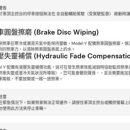
警告
於車頂主控台的停車按鈕無法在
全自動輔助駕駛（受駕駛監督）
啟動時
圓盤擦磨 (Brake Disc Wiping)
保煞車在寒冷或潮濕天氣中能保持靈敏，
Model Y
配備煞車圓盤擦磨。偵
到的煞車力，以清除煞車圓盤表面上的水。
失靈補償 (Hydraulic Fade Compensatio
l Y
配備有液壓失靈補償功能。這可在發生煞車效能減弱時協助監控煞車系
煞車失靈或溼冷天氣狀況所導致），您可能會聽到聲音、，並且需要施加
車踏板，不要放開或一踏一放煞車。
注意
在緊急情況下，如果煞車無法正常運作，請按住
車頂主控台或觸控螢幕上
勿使用此方法來停止車輛。