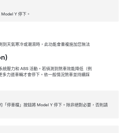
讓
Model Y
停下。
測到天氣寒冷或潮濕時，此功能會重複施加您無法
n)
統壓力和 ABS 活動。若偵測到煞車效能降低（例
更多力道車輛才會停下。依一般情況煞車並持續踩
的「停車檔」按鈕將
Model Y
停下。除非絕對必要，否則請