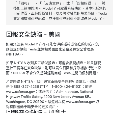
「
「回報」
」、「
「反應意見」
」或「
「回報錯誤」
」，然
後加上簡短說明。
Model Y
可取得系統快照，其中包括您的
目前位置、車輛診斷資料，以及觸控螢幕的螢幕截圖。Tesla
會定期檢閱這些記錄，並使用這些記錄不斷改進
Model Y
。
回報安全缺陷 - 美國
如果您認為
Model Y
存在可能會導致碰撞或傷亡的缺陷，您
應該立即通知 Tesla 並通報美國國家公路交通安全管理局
(NHTSA)。
如果 NHTSA 收到多宗類似投訴，可能會展開調查。如果發現
整批車輛存在安全缺陷，則可以責令召回和採取補救行動。然
而，NHTSA 不會介入您與經銷商或 Tesla 之間的個別問題。
若要聯絡 NHTSA，您可致電車輛安全熱線免費電話，號碼
是 1-888-327-4236 (TTY：1-800-424-9153)；前往
www.safercar.gov
；或寫信至：Administrator, National
Highway Traffic Safety, 1200 New Jersey Avenue SE.,
Washington, DC 20590。您還可以從
www.safercar.gov
取
得有關機動車輛安全的更多資訊。
回報安全缺陷 - 加拿大