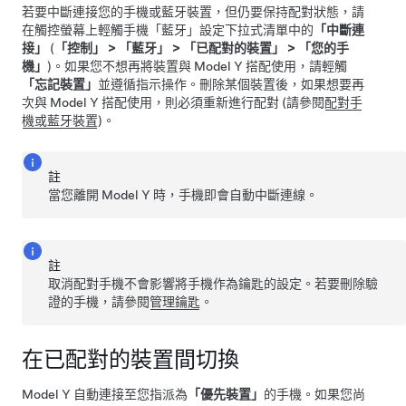
若要中斷連接您的手機或藍牙裝置，但仍要保持配對狀態，請
在觸控螢幕上輕觸手機「藍牙」設定下拉式清單中的
「中斷連
接」
(
「控制」
>
「藍牙」
>
「已配對的裝置」
>
「您的手
機」
)。如果您不想再將裝置與
Model Y
搭配使用，請輕觸
「忘記裝置」
並遵循指示操作。刪除某個裝置後，如果想要再
次與
Model Y
搭配使用，則必須重新進行配對 (請參閱
配對手
機或藍牙裝置
)。
註
當您離開
Model Y
時，手機即會自動中斷連線。
註
取消配對手機不會影響將手機作為鑰匙的設定。若要刪除驗
證的手機，請參閱
管理鑰匙
。
在已配對的裝置間切換
Model Y
自動連接至您指派為
「優先裝置」
的手機。如果您尚