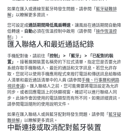
如果在匯入或連線至藍牙時發生問題，請參閱「
藍牙疑難排
解
」以瞭解更多資訊。
您可設定成
通話期間降低風扇轉速
，讓風扇在通話期間自動降
低轉速。
自動
必須在恆溫控制中啟用（請參閱「
操作恆溫控
制
」）。
匯入聯絡人和最近通話紀錄
手機配對後，請前往
「控制」
>
「藍牙」
>
「已配對的裝
置」
，接著展開裝置名稱旁的下拉式清單，指定您是否要允許
系統存取手機聯絡人、最近的通話和文字訊息。若您允許存
取，您就可以使用手機應用程式來撥打電話和傳送訊息給聯絡
人清單和最近通話清單中的人員 (請參閱
手機、行事曆和網路
視訊會議
)。匯入聯絡人之前，您可能需要將電話設定為允許
同步，或者回應電話上的快顯視窗，確認可以進行聯絡人同
步。此操作會因使用的電話類型而有所不同。如需詳細資訊，
請參閱電話隨附的使用說明文件。
如果在匯入聯絡人或與藍牙配對時發生問題，請參閱「
藍牙疑
難排解
」以瞭解更多資訊。
中斷連接或取消配對藍牙裝置