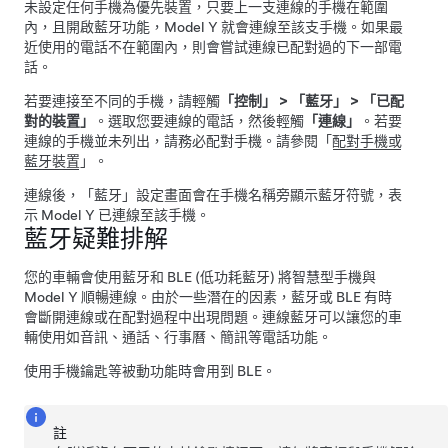
未設定任何手機為優先裝置，只要上一支連線的手機在範圍
內，且開啟藍牙功能，
Model Y
就會連線至該支手機。如果最
近使用的電話不在範圍內，則會嘗試連線已配對過的下一部電
話。
若要連接至不同的手機，請輕觸
「控制」
>
「藍牙」
>
「已配
對的裝置」
。選取您要連線的電話，然後輕觸
「連線」
。若要
連線的手機並未列出，請務必配對手機。請參閱「
配對手機或
藍牙裝置
」。
連線後，「藍牙」設定畫面會在手機名稱旁顯示藍牙符號，表
示
Model Y
已連線至該手機。
藍牙疑難排解
您的車輛會使用藍牙和 BLE (低功耗藍牙) 將智慧型手機與
Model Y
順暢連線。由於一些潛在的因素，藍牙或 BLE 有時
會斷開連線或在配對過程中出現問題。連線藍牙可以讓您的車
輛使用如音訊、通話、行事曆、簡訊等電話功能。
使用手機鑰匙等被動功能時會用到 BLE。
註