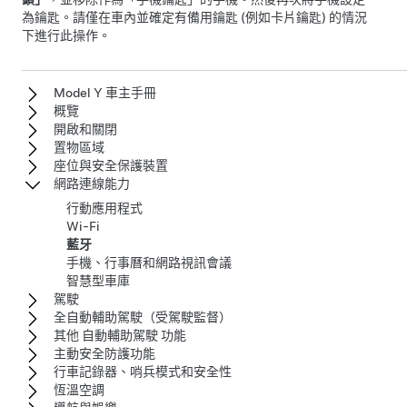
為鑰匙。請僅在車內並確定有備用鑰匙 (例如卡片鑰匙) 的情況
下進行此操作。
Model Y 車主手冊
概覽
開啟和關閉
置物區域
座位與安全保護裝置
網路連線能力
行動應用程式
Wi-Fi
藍牙
手機、行事曆和網路視訊會議
智慧型車庫
駕駛
全自動輔助駕駛（受駕駛監督）
其他 自動輔助駕駛 功能
主動安全防護功能
行車記錄器、哨兵模式和安全性
恆溫空調