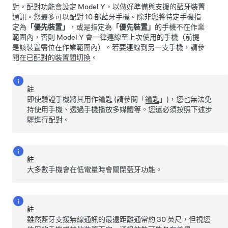
對。配對功能會設定
Model Y
，以做好準備與支援的藍牙裝置
通訊。您最多可以配對 10 部藍牙手機。除非您將特定手機指
定為
「優先裝置」
，或是指定為
「優先裝置」
的手機不在作業
範圍內，否則
Model Y
會一律連線至上次使用的手機（前提
是該裝置需位在作業範圍內）。若要連線到另一支手機，請參
閱
在已配對的裝置間切換
。
註
即使驗證手機將其用作鑰匙 (請參閱「
鑰匙
」)，您也無法免
持使用手機、透過手機播放多媒體等。您還必須按照下述步
驟進行配對。
註
大多數手機會在低電量時會關閉藍牙功能。
註
雖然藍牙支援無線通訊的最遠距離通常約
30 英尺
，但視您