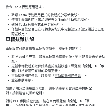
檢查 Tesla 行動應用程式：
確認 Tesla 行動應用程式的軟體處於最新狀態。
使用手機鑰匙時，確認您已登入 Tesla 行動應用程式。
確保 Tesla 應用程式正在背景執行。
仔細檢查您是否已在行動應用程式中完整設定了設定檔並已正確
配置設定。
車輛疑難排解
車輛設定可能會影響車輛與智慧型手機配對的能力：
將
Model Y
充電：如果車輛電池電量過低，則可能會失去藍牙功
能。
更新車輛軟體並確保始終處於最新狀態。導覽至
「控制」
>
「軟
體」
以檢查是否有新的軟體更新。
重新啟動觸控螢幕。請參閱「
重新啟動觸控螢幕
」。
重新啟動車輛。
如果仍然無法使用藍牙功能，請取消車輛和智慧型手機的配
對。接著請嘗試重新配對。
對於 BLE 手機鑰匙問題，請在車內導覽至
「控制」
>
「車
鎖」
，並移除作為「手機鑰匙」的手機。然後再次將手機設定