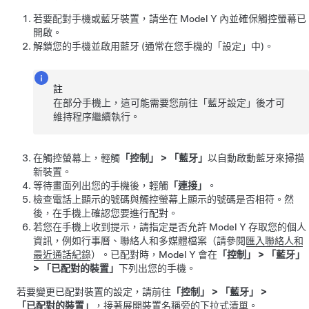
若要配對手機或藍牙裝置，請坐在
Model Y
內並確保觸控螢幕已
開啟。
解鎖您的手機並啟用藍牙 (通常在您手機的「設定」中)。
註
在部分手機上，這可能需要您前往「藍牙設定」後才可
維持程序繼續執行。
在觸控螢幕上，輕觸
「控制」
>
「藍牙」
以自動啟動藍牙來掃描
新裝置。
等待畫面列出您的手機後，輕觸
「連接」
。
檢查電話上顯示的號碼與觸控螢幕上顯示的號碼是否相符。然
後，在手機上確認您要進行配對。
若您在手機上收到提示，請指定是否允許
Model Y
存取您的個人
資訊，例如行事曆、聯絡人和多媒體檔案（請參閱
匯入聯絡人和
最近通話紀錄
）。已配對時，
Model Y
會在
「控制」
>
「藍牙」
>
「已配對的裝置」
下列出您的手機。
若要變更已配對裝置的設定，請前往
「控制」
>
「藍牙」
>
「已配對的裝置」
，接著展開裝置名稱旁的下拉式清單。