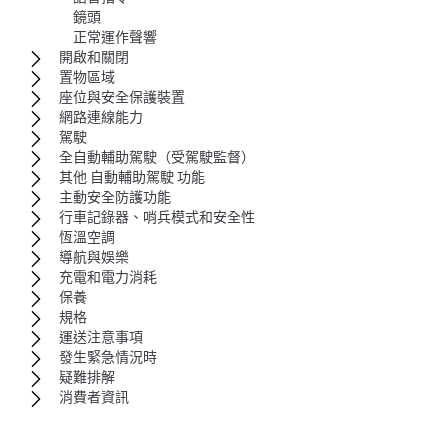
鏡頭
正常運作聲響
開啟和關閉
置物區域
座位與安全保護裝置
網路連線能力
駕駛
全自動輔助駕駛（受駕駛監督）
其他 自動輔助駕駛 功能
主動安全防護功能
行車記錄器、哨兵模式和安全性
恆溫空調
導航與娛樂
充電和電力消耗
保養
規格
運送注意事項
發生緊急情況時
疑難排解
消費者資訊