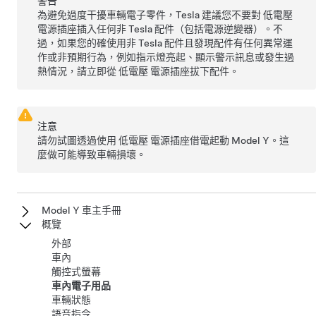
警告
為避免過度干擾車輛電子零件，Tesla 建議您不要對
低電壓
電源插座插入任何非 Tesla 配件（包括電源逆變器）。不
過，如果您的確使用非 Tesla 配件且發現配件有任何異常運
作或非預期行為，例如指示燈亮起、顯示警示訊息或發生過
熱情況，請立即從
低電壓
電源插座拔下配件。
注意
請勿試圖透過使用
低電壓
電源插座借電起動
Model Y
。這
麼做可能導致車輛損壞。
Model Y 車主手冊
概覽
外部
車內
觸控式螢幕
車內電子用品
車輛狀態
語音指令