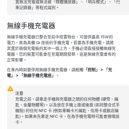
置無法充電或無法被「媒體播放器」、「哨兵模式」、「行
車記錄器」等程式識別。
無線手機充電器
無線手機充電器已整合至前中控置物台，可提供最高 15W的
電力，來為具備 Qi 技術的手機充電。若要為手機充電，請將
其置於兩個充電板的其中一個上方。手機必須直接接觸無線充
電器。您的裝置可能會在充電期間發熱，這是無線充電會有的
正常影響。
在車內時如要停用無線手機充電器，請輕觸
「控制」
>
「充
電」
>
「無線手機充電座」
。
注意
充電之前，請拿走手機與充電器之間的任何物體 (硬幣、鑰
匙、金屬物體等)，以及放在手機上面或後面 (如同整合式手
機殼) 的任何 NFC 卡 (例如車輛卡片鑰匙、信用卡或飯店鑰
匙)。如果未先拿走 NFC 卡，在為手機充電時可能會損壞該
卡。