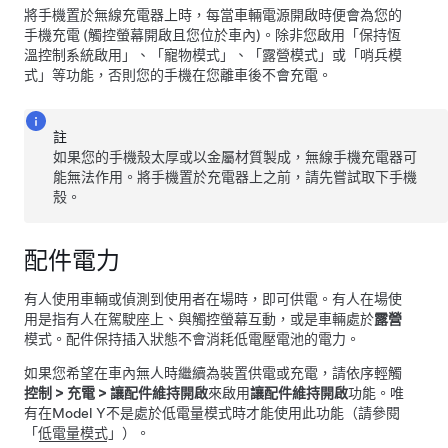
將手機置於無線充電器上時，每當車輛電源開啟時便會為您的
手機充電 (觸控螢幕開啟且您位於車內)。
除非您啟用「保持恆
溫控制系統啟用」、「
寵物模式
」、「露營模式」或「哨兵模
式」等功能
，否則您的手機在您離車後不會充電。
註
如果您的手機殼太厚或以金屬材質製成，無線手機充電器可
能無法作用。將手機置於充電器上之前，請先嘗試取下手機
殼。
配件電力
有人使用車輛或偵測到使用者在場時，即可供電。有人在場使
用是指有人在駕駛座上、與觸控螢幕互動，或是車輛處於
露營
模式。配件保持插入狀態不會消耗低電壓電池的電力。
如果您希望在車內無人時繼續為裝置供電或充電，請依序輕觸
控制
>
充電
>
讓配件維持開啟
來啟用
讓配件維持開啟
功能。唯
有在
Model Y
不是處於低電量模式時才能使用此功能（請參閱
「
低電量模式
」）。