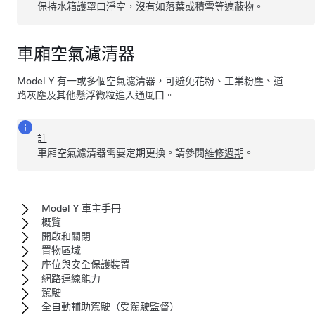
保持水箱護罩口淨空，沒有如落葉或積雪等遮蔽物。
車廂空氣濾清器
Model Y
有一或多個空氣濾清器，可避免花粉、工業粉塵、道
路灰塵及其他懸浮微粒進入通風口。
註
車廂空氣濾清器需要定期更換。請參閱
維修週期
。
Model Y 車主手冊
概覽
開啟和關閉
置物區域
座位與安全保護裝置
網路連線能力
駕駛
全自動輔助駕駛（受駕駛監督）