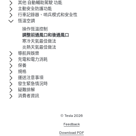
其他 自動輔助駕駛 功能
主動安全防護功能
行車記錄器、哨兵模式和安全性
恆溫空調
操作恆溫控制
調整前通風口和後通風口
寒冷天氣最佳做法
炎熱天氣最佳做法
導航與娛樂
充電和電力消耗
保養
規格
運送注意事項
發生緊急情況時
疑難排解
消費者資訊
© Tesla
2026
Feedback
Download PDF