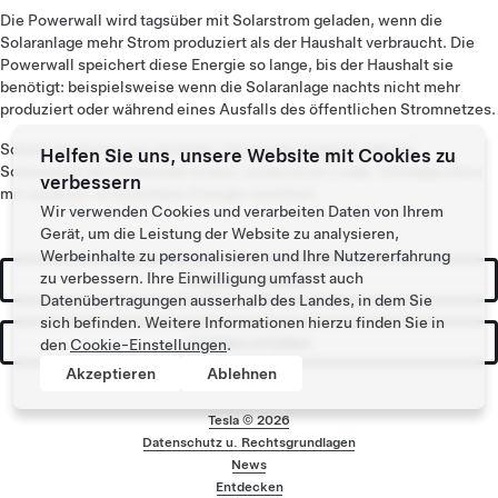
Die Powerwall wird tagsüber mit Solarstrom geladen, wenn die
Solaranlage mehr Strom produziert als der Haushalt verbraucht. Die
Powerwall speichert diese Energie so lange, bis der Haushalt sie
benötigt: beispielsweise wenn die Solaranlage nachts nicht mehr
produziert oder während eines Ausfalls des öffentlichen Stromnetzes.
Sobald die Sonne am nächsten Tag wieder aufgeht, lädt die
Helfen Sie uns, unsere Website mit Cookies zu
Solaranlage die Powerwall erneut, wodurch ein Lade-/Entladezyklus
verbessern
mit sauberer, erneuerbarer Energie resultiert.
Wir verwenden Cookies und verarbeiten Daten von Ihrem
Gerät, um die Leistung der Website zu analysieren,
Werbeinhalte zu personalisieren und Ihre Nutzererfahrung
zu verbessern. Ihre Einwilligung umfasst auch
Angebot einholen
Datenübertragungen ausserhalb des Landes, in dem Sie
sich befinden. Weitere Informationen hierzu finden Sie in
Updates erhalten
den
Cookie-Einstellungen
.
Akzeptieren
Ablehnen
Tesla ©
2026
Datenschutz u. Rechtsgrundlagen
Menü-Fusszeile
News
Entdecken