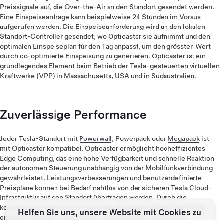
Preissignale auf, die Over-the-Air an den Standort gesendet werden.
Eine Einspeiseanfrage kann beispielweise 24 Stunden im Voraus
aufgerufen werden. Die Einspeiseanforderung wird an den lokalen
Standort-Controller gesendet, wo Opticaster sie aufnimmt und den
optimalen Einspeiseplan für den Tag anpasst, um den grössten Wert
durch co-optimierte Einspeisung zu generieren. Opticaster ist ein
grundlegendes Element beim Betrieb der Tesla-gesteuerten virtuellen
Kraftwerke (VPP) in Massachusetts, USA und in Südaustralien.
Zuverlässige Performance
Jeder Tesla-Standort mit
Powerwall
, Powerpack oder
Megapack
ist
mit Opticaster kompatibel. Opticaster ermöglicht hocheffizientes
Edge Computing, das eine hohe Verfügbarkeit und schnelle Reaktion
der autonomen Steuerung unabhängig von der Mobilfunkverbindung
gewährleistet. Leistungsverbesserungen und benutzerdefinierte
Preispläne können bei Bedarf nahtlos von der sicheren Tesla Cloud-
Infrastruktur auf den Standort übertragen werden. Durch die
koordinierte lokale und serverseitige Architektur bietet Opticaster
Helfen Sie uns, unsere Website mit Cookies zu
eine sehr flexible, zuverlässige Lösung in einer sich ständig