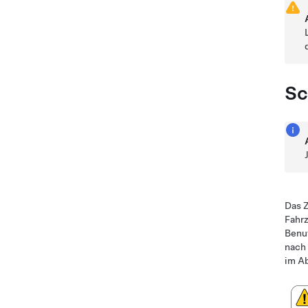
Sc
Das Z
Fahrz
Benut
nach 
im A