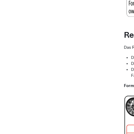
Re
Das R
D
D
D
F
Forma