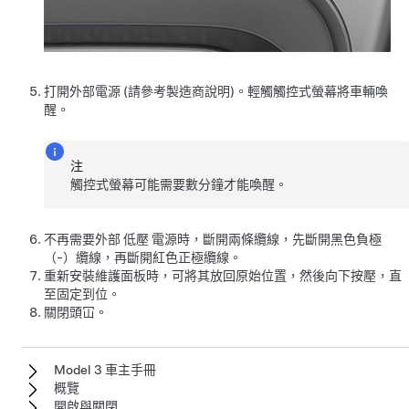
打開外部電源 (請參考製造商說明)。輕觸觸控式螢幕將車輛喚
醒。
注
觸控式螢幕可能需要數分鐘才能喚醒。
不再需要外部
低壓
電源時，斷開兩條纜線，先斷開黑色負極
（-）纜線，再斷開紅色正極纜線。
重新安裝維護面板時，可將其放回原始位置，然後向下按壓，直
至固定到位。
關閉頭冚。
Model 3 車主手冊
概覽
開啟與關閉