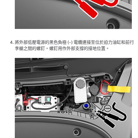
將外部低壓電源的黑色負極 (-) 電纜連接至位於
迫力油缸和前行
李艙之間
的螺釘。螺釘用作外部支撐的接地位置。