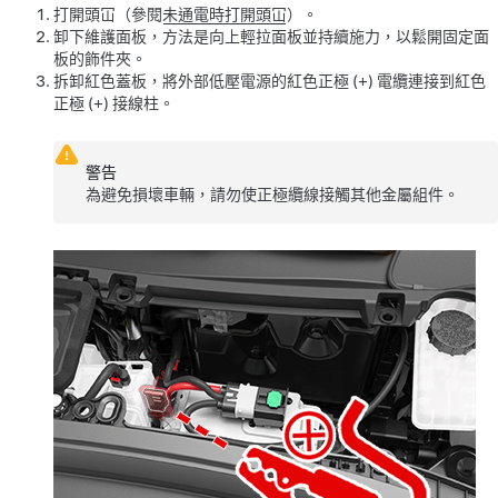
打開頭冚（參閱
未通電時打開頭冚
）。
卸下維護面板，方法是向上輕拉面板並持續施力，以鬆開固定面
板的飾件夾。
拆卸紅色蓋板，將外部低壓電源的紅色正極 (+) 電纜連接到紅色
正極 (+) 接線柱。
警告
為避免損壞車輛，請勿使正極纜線接觸其他金屬組件。