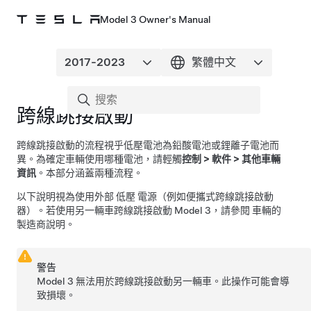
Model 3 Owner's Manual
跨線跳接啟動
跨線跳接啟動的流程視乎低壓電池為鉛酸電池或鋰離子電池而
異。為確定車輛使用哪種電池，請輕觸
控制
>
軟件
>
其他車輛
資訊
。本部分涵蓋兩種流程。
以下說明視為使用外部
低壓
電源（例如便攜式跨線跳接啟動
器）。若使用另一輛車跨線跳接啟動
Model 3
，請參閱 車輛的
製造商說明。
警告
Model 3
無法用於跨線跳接啟動另一輛車。此操作可能會導
致損壞。