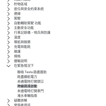
貯物區域
座位與安全約束系統
連線
駕駛
自動輔助駕駛 功能
主動安全功能
行車記錄儀、哨兵與防護
溫度
導航與娛樂
充電與能耗
維護
規格
運輸說明
在緊急情況下
聯絡 Tesla 路邊援助
耗盡續航電力
未通電時打開頭冚
跨線跳接啟動
未通電時打開車門
淹水車輛指南
疑難排解
使用者資訊