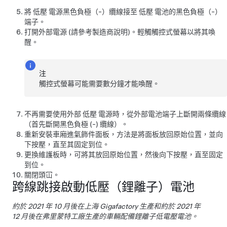
將
低壓
電源黑色負極（-）纜線接至
低壓
電池的黑色負極（-）
端子。
打開外部電源 (請參考製造商說明)。輕觸觸控式螢幕以將其喚
醒。
注
觸控式螢幕可能需要數分鐘才能喚醒。
不再需要使用外部
低壓
電源時，從外部電池端子上斷開兩條纜線
（首先斷開黑色負極 (-) 纜線）。
重新安裝車廂進氣飾件面板，方法是將面板放回原始位置，並向
下按壓，直至其固定到位。
更換維護板時，可將其放回原始位置，然後向下按壓，直至固定
到位。
關閉頭冚。
跨線跳接啟動
低壓
（鋰離子）電池
約於 2021 年 10 月後在上海 Gigafactory 生產和約於 2021 年
12 月後在弗里蒙特工廠生產的車輛配備鋰離子低電壓電池。