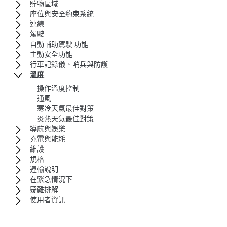
貯物區域
座位與安全約束系統
連線
駕駛
自動輔助駕駛 功能
主動安全功能
行車記錄儀、哨兵與防護
溫度
操作溫度控制
通風
寒冷天氣最佳對策
炎熱天氣最佳對策
導航與娛樂
充電與能耗
維護
規格
運輸說明
在緊急情況下
疑難排解
使用者資訊