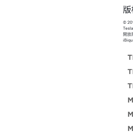
版
© 2
Te
開放
iBi