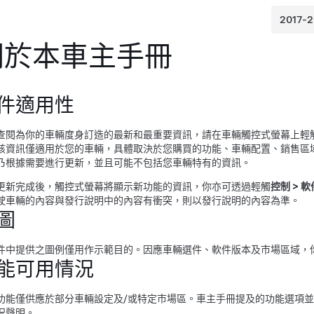
關於本車主手冊
件適用性
查閱為你的車輛度身訂造的最新和最重要資訊，請在車輛觸控式螢幕上輕
該資訊僅適用於您的車輛，具體取決於您購買的功能、車輛配置、銷售區域和
乃根據需要進行更新，並且可能不包括您車輛特有的資訊。
更新完成後，觸控式螢幕將顯示新功能的資訊，你亦可透過輕觸
控制
>
軟
駛車輛的內容與發行說明中的內容有衝突，則以發行說明的內容為準。
圖
件中提供之圖例僅用作示範目的。因應車輛選件、軟件版本及市場區域，你的
能可用情況
功能僅供應於部分車輛設定及/或特定市場區。車主手冊提及的功能選項
況聲明
。