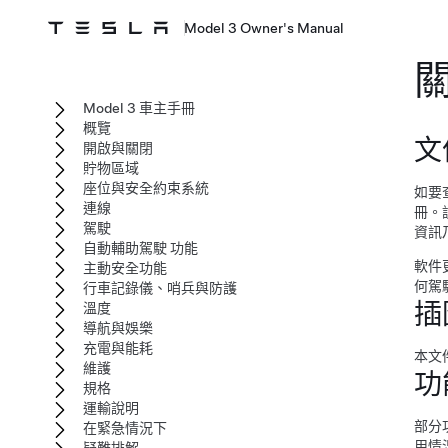
Model 3 Owner's Manual
Model 3 車主手冊
概覽
文
開啟與關閉
貯物區域
座位與安全約束系統
如要
連線
冊。
駕駛
資訊
自動輔助駕駛 功能
軟件
主動安全功能
何駕
行車記錄儀、哨兵與防護
插
溫度
導航與娛樂
充電與能耗
本文
維護
功
規格
運輸說明
部分
在緊急情況下
用情