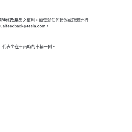
保留隨時修改產品之權利。如需就任何錯誤或疏漏進行
dback@tesla.com。
）代表坐在車內時的車輛一側。