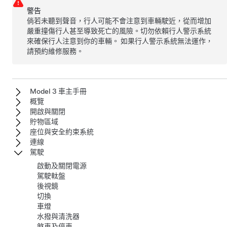
警告
倘若未聽到聲音，行人可能不會注意到車輛駛近，從而增加
嚴重撞傷行人甚至導致死亡的風險。切勿依賴行人警示系統
來確保行人注意到你的車輛。 如果行人警示系統無法運作，
請預約維修服務。
Model 3 車主手冊
概覽
開啟與關閉
貯物區域
座位與安全約束系統
連線
駕駛
啟動及關閉電源
駕駛軚盤
後視鏡
切換
車燈
水撥與清洗器
煞車及停車