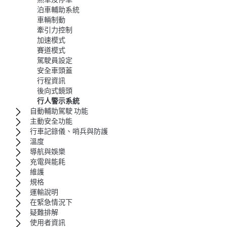
泊車輔助系統
車輛制動
牽引力控制
加速模式
賽道模式
駕駛員設定
安全車頭蓋
行程資訊
後向式鏡頭
行人警示系統
自動輔助駕駛 功能
主動安全功能
行車記錄儀、哨兵與防護
溫度
導航與娛樂
充電與能耗
維護
規格
運輸說明
在緊急情況下
疑難排解
使用者資訊