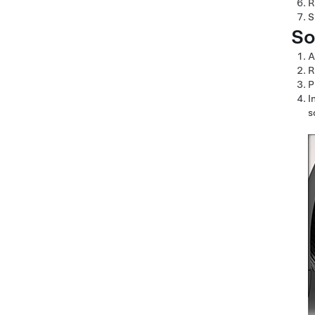
R
S
So
A
R
P
I
s