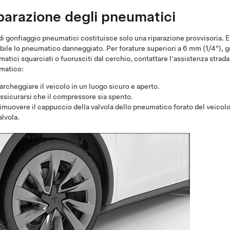
parazione degli pneumatici
t di gonfiaggio pneumatici costituisce solo una riparazione provvisoria. È 
bile lo pneumatico danneggiato. Per forature superiori a 6 mm (1/4”), gr
atici squarciati o fuorusciti dal cerchio, contattare l'assistenza strad
matico:
archeggiare il veicolo in un luogo sicuro e aperto.
ssicurarsi che il compressore sia spento.
imuovere il cappuccio della valvola dello pneumatico forato del veicolo e
alvola.