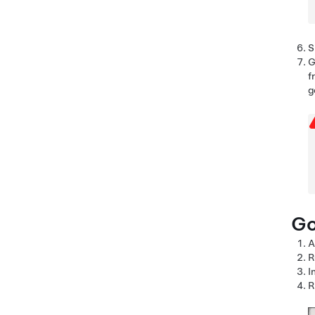
S
G
f
g
Go
A
R
I
R