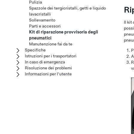
Pulizia
Ri
Spazzole dei tergicristalli, getti e liquido
lavacristalli
Sollevamento
Il ki
Parti e accessori
possi
Kit di riparazione provvisoria degli
pneum
pneumatici
pneu
Manutenzione fai da te
Specifiche
P
Istruzioni per i trasportatori
A
In caso di emergenza
R
Risoluzione dei problemi
v
Informazioni per l'utente