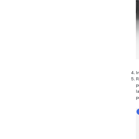
I
R
p
l
p