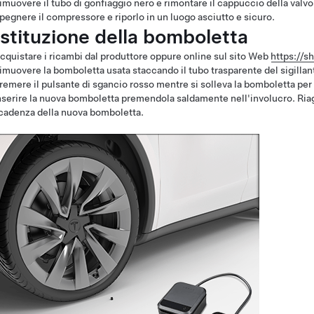
imuovere il tubo di gonfiaggio nero e rimontare il cappuccio della valv
pegnere il compressore e riporlo in un luogo asciutto e sicuro.
stituzione della bomboletta
cquistare i ricambi dal produttore oppure online sul sito Web
https://s
imuovere la bomboletta usata staccando il tubo trasparente del sigillan
remere il pulsante di sgancio rosso mentre si solleva la bomboletta per 
nserire la nuova bomboletta premendola saldamente nell'involucro. Riagga
cadenza della nuova bomboletta.