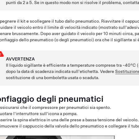
punti da 2 a 5. Se in questo modo non si risolve il problema, contatta
pegnere il kit e scollegare il tubo dallo pneumatico. Riavvitare il cappu
uidare il veicolo entro il limite di velocità indicato (mostrato sull'ades
renare bruscamente. Dopo aver guidato il veicolo per 10 minuti circa, p
onfiaggio dello pneumatico (o degli pneumatici) ora che il sigillante si è 
AVVERTENZA
Il liquido sigillante è efficiente a temperature comprese tra -40°C (
dopo la data di scadenza indicata sull'etichetta. Vedere
Sostituzion
sostituzione di una bomboletta usata o scaduta.
nfiaggio degli pneumatici
ssicurarsi che il compressore per pneumatici sia spento.
uotare l'interruttore sull'icona a pompa.
nserire la spina elettrica in una delle prese a bassa tensione del veicolo.
imuovere il cappuccio della valvola dello pneumatico e collegare il tubo 