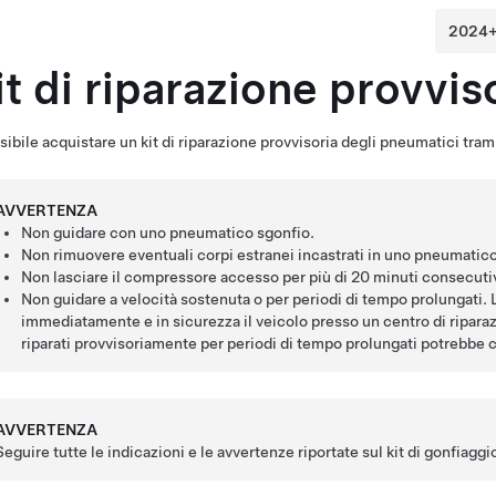
it di riparazione provvis
sibile acquistare un kit di riparazione provvisoria degli pneumatici trami
AVVERTENZA
Non guidare con uno pneumatico sgonfio.
Non rimuovere eventuali corpi estranei incastrati in uno pneumatico
Non lasciare il compressore accesso per più di 20 minuti consecutiv
Non guidare a velocità sostenuta o per periodi di tempo prolungati. 
immediatamente e in sicurezza il veicolo presso un centro di ripara
riparati provvisoriamente per periodi di tempo prolungati potrebbe c
AVVERTENZA
Seguire tutte le indicazioni e le avvertenze riportate sul kit di gonfiagg