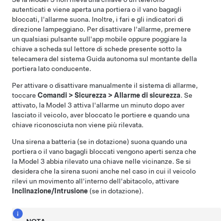
autenticati e viene aperta una portiera o il vano bagagli
bloccati, l'allarme suona. Inoltre, i fari e gli indicatori di
direzione lampeggiano. Per disattivare l'allarme, premere
un qualsiasi pulsante sull'app mobile oppure poggiare la
chiave a scheda sul lettore di schede presente
sotto la
telecamera del sistema
Guida autonoma
sul montante della
portiera lato conducente
.
Per attivare o disattivare manualmente il sistema di allarme,
toccare
Comandi
>
Sicurezza
>
Allarme di sicurezza
. Se
attivato, la
Model 3
attiva l'allarme un minuto dopo aver
lasciato il veicolo, aver bloccato le portiere e quando una
chiave riconosciuta non viene più rilevata.
Una sirena a batteria (se in dotazione) suona quando una
portiera o il vano bagagli bloccati vengono aperti senza che
la
Model 3
abbia rilevato una chiave nelle vicinanze.
Se si
desidera che la sirena suoni anche nel caso in cui il veicolo
rilevi un movimento all'interno dell'abitacolo, attivare
Inclinazione/Intrusione
(se in dotazione).