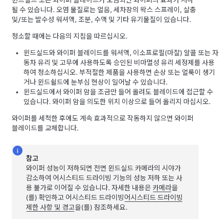
윈드실드 또는 와이퍼 블레이드가 오염되면 와이퍼의 효과가 저하
될 수 있습니다. 오염 물질로는 얼음, 세차장의 왁스 스프레이, 살충
및/또는 발수성 워셔액, 조분, 수액 및 기타 유기물질이 있습니다.
청소할 때에는 다음의 지침을 따르십시오.
윈드실드와 와이퍼 블레이드를 워셔액, 이소프로필(마찰) 알콜 또는 자
동차 유리 및 고무에 사용하도록 승인된 비마멸성 유리 세정제를 사용
하여 청소하십시오. 부적절한 제품을 사용하면 손상 또는 얼룩이 생기
거나 윈드쉴드에 눈부심 현상이 일어날 수 있습니다.
윈드실드에서 와이퍼 암을 조금만 들어 올려도 블레이드에 접근할 수
있습니다. 와이퍼 암을 의도한 위치 이상으로 들어 올리지 마십시오.
와이퍼를 세척한 후에도 계속 효과적으로 작동하지 않으면 와이퍼
블레이드를 교체합니다.
참고
와이퍼 성능이 저하되면 전면 윈드실드 카메라의 시야가
감소하여
어시스티드 드라이빙
기능의 성능 저하 또는 사
용 불가로 이어질 수 있습니다. 자세한 내용은
카메라
을
(를) 확인하고
어시스티드 드라이빙
어시스티드 드라이빙
제한 사항 및 경고
을(를) 참조하세요.