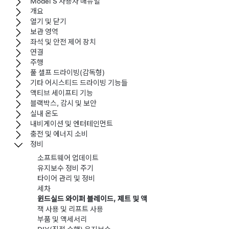
Model S 사용자 매뉴얼
개요
열기 및 닫기
보관 영역
좌석 및 안전 제어 장치
연결
주행
풀 셀프 드라이빙(감독형)
기타 어시스티드 드라이빙 기능들
액티브 세이프티 기능
블랙박스, 감시 및 보안
실내 온도
내비게이션 및 엔터테인먼트
충전 및 에너지 소비
정비
소프트웨어 업데이트
유지보수 정비 주기
타이어 관리 및 정비
세차
윈드실드 와이퍼 블레이드, 제트 및 액
잭 사용 및 리프트 사용
부품 및 액세서리