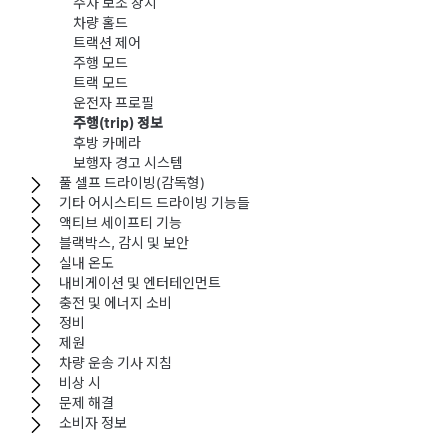
주차 보조 장치
차량 홀드
트랙션 제어
주행 모드
트랙 모드
운전자 프로필
주행(trip) 정보
후방 카메라
보행자 경고 시스템
풀 셀프 드라이빙(감독형)
기타 어시스티드 드라이빙 기능들
액티브 세이프티 기능
블랙박스, 감시 및 보안
실내 온도
내비게이션 및 엔터테인먼트
충전 및 에너지 소비
정비
제원
차량 운송 기사 지침
비상 시
문제 해결
소비자 정보