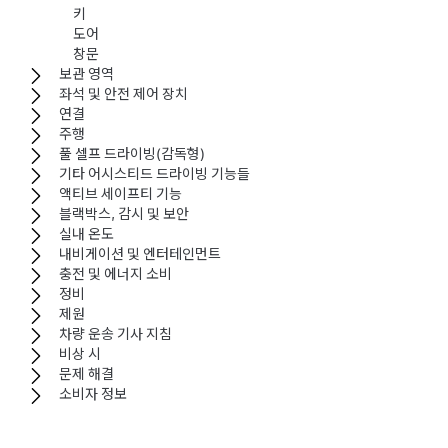
키
도어
창문
보관 영역
좌석 및 안전 제어 장치
연결
주행
풀 셀프 드라이빙(감독형)
기타 어시스티드 드라이빙 기능들
액티브 세이프티 기능
블랙박스, 감시 및 보안
실내 온도
내비게이션 및 엔터테인먼트
충전 및 에너지 소비
정비
제원
차량 운송 기사 지침
비상 시
문제 해결
소비자 정보