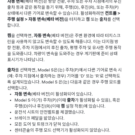
자동 변속
(베타 버전)은 방향 전환, 주차 또는 주차 지점에서의 후진
출차 등과 같은 동작을 돕기 위해, 주행(D), 후진(R), 또는 주차(P)
상태에서 다른 기어로 변속할 수 있습니다. 활성화하려면
컨트롤
>
주행 설정
>
자동 변속(베타 버전)
을 터치하고
켬
또는
출차
를 선택
합니다.
켬
을 선택하면,
자동 변속
(베타 버전)은 주변 환경에 따라 터치스크
린을 사용하지 않고도 변속할 수 있도록 해줍니다. 이는 다지점 방
향 전환, 주차 지점에서의 후진 출차, 평행 주차 및 유사한 주행 동작
을 도와줍니다. 차량이 변속을 도와주는 경우
계기판
에 준비 상태
표시기가 나타납니다.
출차
를 선택하면,
Model S
은(는) 주차(P)에서 다른 기어로 변속 시
(예: 주차 지점에서 출차하는 경우) 기어를 'D' 또는 'R'로 선택하도
록 설계되었습니다.
Model S
은(는) 다음과 같은 경우 주행 모드를
선택합니다.
자동 변속
(베타 버전)이 활성화되어 있습니다.
Model S
이(가) 주차(P)(이때
출차
가 활성화될 수 있음), 혹은
주행(D)이나 후진(R)(이때
켬
설정 적용)에 있습니다.
운전석 시트의 안전벨트를 체결했습니다.
브레이크 페달을 밟았습니다.
모든 도어 및 트렁크가 닫혀 있습니다.
센터콘솔의 주행 모드 선택기가 활성화되지 않았습니다.