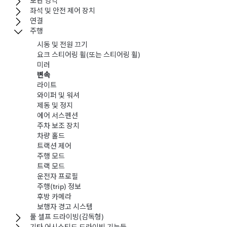
보관 영역
좌석 및 안전 제어 장치
연결
주행
시동 및 전원 끄기
요크 스티어링 휠(또는 스티어링 휠)
미러
변속
라이트
와이퍼 및 워셔
제동 및 정지
에어 서스펜션
주차 보조 장치
차량 홀드
트랙션 제어
주행 모드
트랙 모드
운전자 프로필
주행(trip) 정보
후방 카메라
보행자 경고 시스템
풀 셀프 드라이빙(감독형)