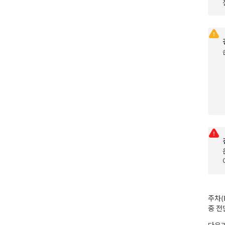
주차(
중 전