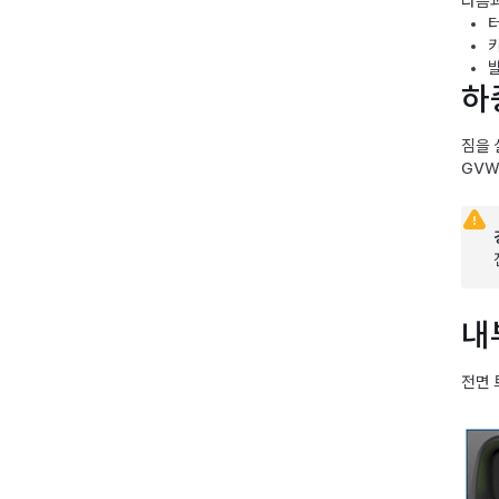
다음과
하
짐을 
GVW
내
전면 