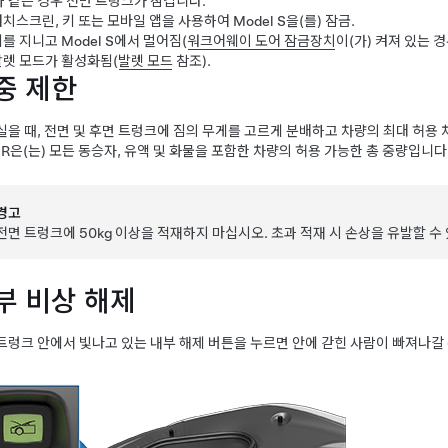
 같은 경우 전면 트렁크가 잠깁니다.
터치스크린, 키 또는 모바일 앱을 사용하여
Model S
을(를) 잠금.
키를 지니고
Model S
에서 멀어짐(
워크어웨이 도어 잠금장치
이(가) 켜져 있는 경
발렛 모드가 활성화됨(
발렛 모드
참조).
중 제한
실을 때, 전면 및 후면 트렁크에 짐의 무게를 고르게 분배하고 차량의
최대 허용 
R
은(는) 모든 동승자, 유액 및 화물을 포함한 차량의 허용 가능한 총 중량입니다
경고
전면 트렁크에
50kg
이상을 적재하지 마십시오. 초과 적재 시 손상을 유발할 수
부 비상 해제
트렁크 안에서 빛나고 있는 내부 해제 버튼을 누르면 안에 갇힌 사람이 빠져나갈 