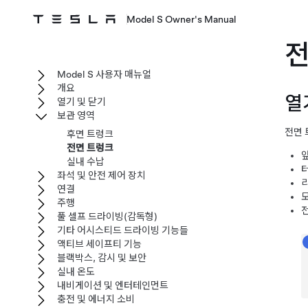
Model S Owner's Manual
전
Model S 사용자 매뉴얼
개요
열
열기 및 닫기
보관 영역
전면
후면 트렁크
전면 트렁크
실내 수납
좌석 및 안전 제어 장치
연결
주행
풀 셀프 드라이빙(감독형)
기타 어시스티드 드라이빙 기능들
액티브 세이프티 기능
블랙박스, 감시 및 보안
실내 온도
내비게이션 및 엔터테인먼트
충전 및 에너지 소비