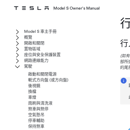
Model S Owner's Manual
Model S 車主手冊
概覽
行
開啟和關閉
置物區域
座位與安全保護裝置
(如
網路連線能力
部所
駕駛
的尾
啟動和關閉電源
軛式方向盤 (或方向盤)
後視鏡
換檔
車燈
雨刷與清洗液
煞車與煞停
空氣懸吊
停車輔助
保持煞車