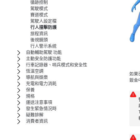
循跡控制
駕駛模式
賽道模式
駕駛人設定檔
行人撞擊防護
旅程資訊
後視鏡頭
行人警示系統
自動輔助駕駛 功能
主動安全防護功能
行車記錄器、哨兵模式和安全性
恆溫空調
如果
導航與娛樂
鈑金
充電和電力消耗
保養
規格
運送注意事項
發生緊急情況時
疑難排解
消費者資訊