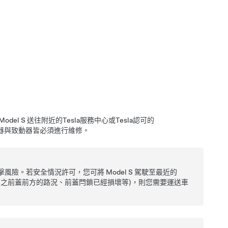
Model S
送往附近的Tesla服務中心或Tesla認可的
器與致動器皆必須進行維修。
擊風險。若安全情況許可，您可將
Model S
駕駛至最近的
清提高之前蓋前方的路況、前蓋閂鎖已經損壞等)，則您需要運送車