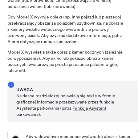
wolant (lub kierownica)
. Linie przesuwają się w miarę
poruszania
wolant (lub kierownica)
.
Gdy
Model X
wykryje obiekt (np. inny pojazd lub pieszego)
przekraczający obszar za pojazdem użytkownika, na obrazie
z kamery widoku wstecznego wyświetli się pionowy
czerwony pasek. Aby uzyskać dodatkowe informacje, patrz
Alarm dotyczący ruchu za pojazdem
.
Model X
wyświetla także obraz z kamer bocznych
(zależnie
od wyposażenia)
.
Aby ukryć lub pokazać obraz z kamer
bocznych, wystarczy po prostu przesunąć palcem w górę
lub w dół.
UWAGA
Na
desce rozdzielczej
pojawiają się także w formie
graficznej informacje przekazywane przez funkcję
Asystenta parkowania (patrz
Funkcja Asystent
parkowania
).
Aby w dowolnym momencie wyświetlić obraz z kamer