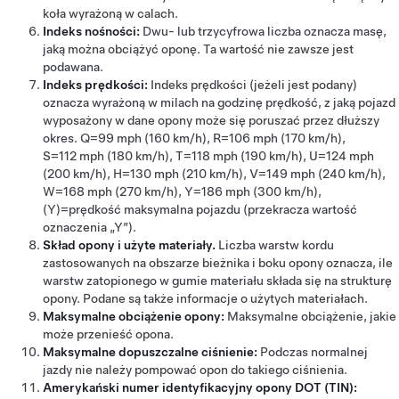
koła wyrażoną w calach.
Indeks nośności:
Dwu- lub trzycyfrowa liczba oznacza masę,
jaką można obciążyć oponę. Ta wartość nie zawsze jest
podawana.
Indeks prędkości:
Indeks prędkości (jeżeli jest podany)
oznacza wyrażoną w milach na godzinę prędkość, z jaką pojazd
wyposażony w dane opony może się poruszać przez dłuższy
okres. Q=99 mph (160 km/h), R=106 mph (170 km/h),
S=112 mph (180 km/h), T=118 mph (190 km/h), U=124 mph
(200 km/h), H=130 mph (210 km/h), V=149 mph (240 km/h),
W=168 mph (270 km/h), Y=186 mph (300 km/h),
(Y)=prędkość maksymalna pojazdu (przekracza wartość
oznaczenia „Y”).
Skład opony i użyte materiały.
Liczba warstw kordu
zastosowanych na obszarze bieżnika i boku opony oznacza, ile
warstw zatopionego w gumie materiału składa się na strukturę
opony. Podane są także informacje o użytych materiałach.
Maksymalne obciążenie opony:
Maksymalne obciążenie, jakie
może przenieść opona.
Maksymalne dopuszczalne ciśnienie:
Podczas normalnej
jazdy nie należy pompować opon do takiego ciśnienia.
Amerykański numer identyfikacyjny opony DOT (TIN):