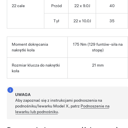
22 cale
Przód
22 x 9.0J
40
Tył
22 x 10.0J
35
Moment dokręcania
175 Nm (129 funtów-siła na
nakrętki koła
stopę)
Rozmiar klucza do nakrętki
21 mm
koła
UWAGA
Aby zapoznać się z instrukcjami podnoszenia na
podnośniku/lewarku
Model X
, patrz
Podnoszenie na
lewarku lub podnośniku
.