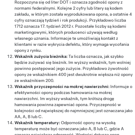
Rozpoczyna się od liter DOT i oznacza zgodność opony z
normami federalnymi. Kolejne 2 cyfry lub litery są kodem
zakładu, w którym została wyprodukowana opona, a ostatnie 4
cyfry oznaczają tydzień i rok produkcji. Przykładowo liczba
1712 oznacza 17. tydzień 2012 r. Pozostałe liczby są kodami
marketingowymi, których producenci używają według
własnego uznania. Informacje te umożliwiają kontakt z
klientami w razie wykrycia defektu, który wymaga wycofania
opony z rynku.
Wskaźnik zużycia bieżnika:
Ta liczba oznacza, jak szybko
będzie zużywać się bieżnik. Im wyższy wskaźnik, tym wolniej
powinno postępować jego zużycie. Przykładowo żywotność
opony ze wskaźnikiem 400 jest dwukrotnie większa niż opony
ze wskaźnikiem 200.
Wskaźnik przyczepności na mokrej nawierzchni:
Informuje o
efektywności opony podczas hamowania na mokrej
nawierzchni. Im wyższy wskaźnik, tym krótszą drogę
hamowania powinna zapewniać opona. Przyczepność w
kolejności od największej do najmniejszej jest oznaczana jako
AA, A, B lub C.
Wskaźnik temperatury:
Odporność opony na wysoką
temperaturę może być oznaczana jako A, B lub C, gdzie A
oznacza największą odporność. Wartości dotyczą opon