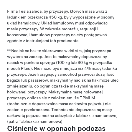
Firma Tesla zaleca, by przyczepy, których masa wraz z
ładunkiem przekracza 450 kg, były wyposażone w osobny
układ hamulcowy. Układ hamulcowy musi odpowiadać
masie przyczepy. W zakresie montażu, regulacji i
konserwacji hamulców przyczepy należy postępować
zgodnie z instrukcjami ich producenta.
**Nacisk na hak to skierowana w dół siła, jaką przyczepa
wywiera na zaczep. Jest to maksymalny dopuszczalny
nacisk w punkcie sprzęgu (100 kg lub 90 kg w przypadku
modeli Plaid). Nie może być mniejsza niż 4% masy ładunku
przyczepy. Jeżeli ciągnący samochód przewozi dużą ilość
bagażu lub pasażerów, maksymalny nacisk na hak może ulec
zmniejszeniu, co ogranicza także maksymalną masę
holowanej przyczepy. Maksymalną masę holowanej
przyczepy oblicza się z założeniem, że TPMLM
(technicznie dopuszczalna masa całkowita pojazdu) nie
zostanie przekroczona. Technicznie dopuszczalną masę
całkowitą pojazdu można odczytać z
tabliczki znamionowej
(patrz
Tabliczka znamionowa
)
.
Ciśnienie w oponach podczas