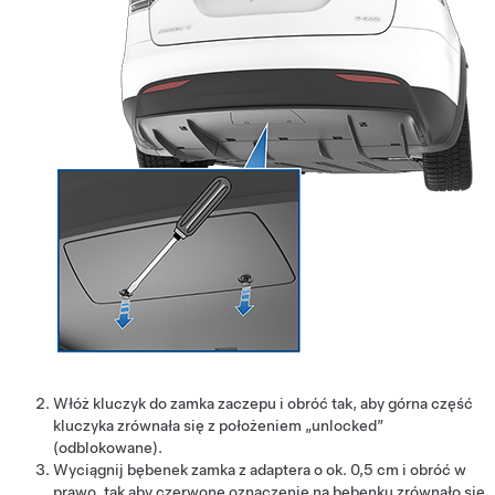
Włóż kluczyk do zamka zaczepu i obróć tak, aby górna część
kluczyka zrównała się z położeniem „unlocked”
(odblokowane).
Wyciągnij bębenek zamka z adaptera o ok.
0,5 cm
i obróć w
prawo, tak aby czerwone oznaczenie na bębenku zrównało się