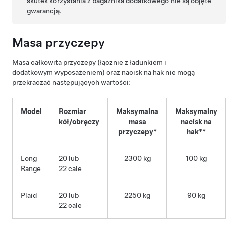
skutek korzystania z bagażnika dodatkowego nie są objęte
gwarancją.
Masa przyczepy
Masa całkowita przyczepy (łącznie z ładunkiem i
dodatkowym wyposażeniem) oraz nacisk na hak nie mogą
przekraczać następujących wartości:
Model
Rozmiar
Maksymalna
Maksymalny
kół/obręczy
masa
nacisk na
przyczepy*
hak**
Long
20 lub
2300 kg
100 kg
Range
22 cale
Plaid
20 lub
2250 kg
90 kg
22 cale