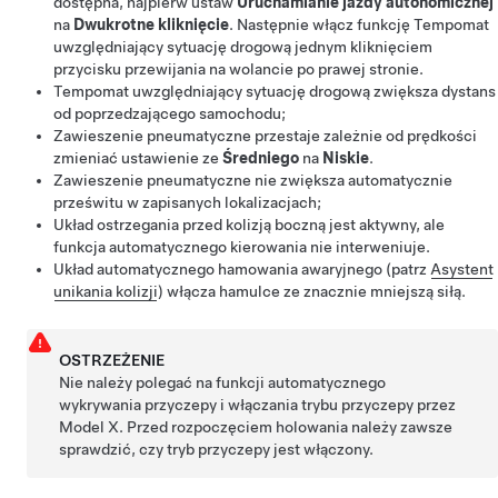
dostępna, najpierw ustaw
Uruchamianie jazdy autonomicznej
na
Dwukrotne kliknięcie
. Następnie włącz funkcję
Tempomat
uwzględniający sytuację drogową
jednym kliknięciem
przycisku przewijania na wolancie po prawej stronie.
Tempomat uwzględniający sytuację drogową
zwiększa dystans
od poprzedzającego samochodu;
Zawieszenie pneumatyczne przestaje zależnie od prędkości
zmieniać ustawienie ze
Średniego
na
Niskie
.
Zawieszenie pneumatyczne nie zwiększa automatycznie
prześwitu w zapisanych lokalizacjach;
Układ ostrzegania przed kolizją boczną jest aktywny, ale
funkcja automatycznego kierowania nie interweniuje.
Układ automatycznego hamowania awaryjnego (patrz
Asystent
unikania kolizji
) włącza hamulce ze znacznie mniejszą siłą.
OSTRZEŻENIE
Nie należy polegać na funkcji automatycznego
wykrywania przyczepy i włączania trybu przyczepy przez
Model X. Przed rozpoczęciem holowania należy zawsze
sprawdzić, czy tryb przyczepy jest włączony.