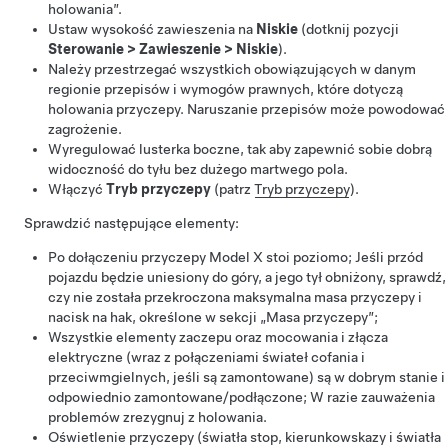
holowania”.
Ustaw wysokość zawieszenia na
Niskie
(dotknij pozycji
Sterowanie
>
Zawieszenie
>
Niskie
).
Należy przestrzegać wszystkich obowiązujących w danym
regionie przepisów i wymogów prawnych, które dotyczą
holowania przyczepy. Naruszanie przepisów może powodować
zagrożenie.
Wyregulować lusterka boczne, tak aby zapewnić sobie dobrą
widoczność do tyłu bez dużego martwego pola.
Włączyć
Tryb przyczepy
(patrz
Tryb przyczepy
).
Sprawdzić następujące elementy:
Po dołączeniu przyczepy Model X stoi poziomo; Jeśli przód
pojazdu będzie uniesiony do góry, a jego tył obniżony, sprawdź,
czy nie została przekroczona maksymalna masa przyczepy i
nacisk na hak, określone w sekcji „Masa przyczepy”;
Wszystkie elementy zaczepu oraz mocowania i złącza
elektryczne
(wraz z połączeniami świateł cofania i
przeciwmgielnych, jeśli są zamontowane)
są w dobrym stanie i
odpowiednio zamontowane/podłączone; W razie zauważenia
problemów zrezygnuj z holowania.
Oświetlenie przyczepy (światła stop, kierunkowskazy i światła