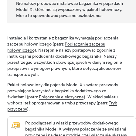
Nie należy próbować instalować bagażnika w pojazdach
Model X, które nie są wyposażony w pakiet holowniczy.
Może to spowodować poważne uszkodzenia.
Instalacja i korzystanie z bagażnika wymagają podłączenia
zaczepu holowniczego (patrz
Podłączanie zaczepu
holowniczego
). Następnie należy postępować zgodnie z
instrukcjami producenta dodatkowego bagażnika. Należy
przestrzegać wszystkich obowiązujących w danym regionie
przepisów i wymogów prawnych, które dotyczą akcesoriów
transportowych.
Pakiet holowniczy dla pojazdu Model X zawiera przewody
pozwalające korzystać z bagażnika dodatkowego ze
światłami (
patrz
Połączenia elektryczne
). W skład pakietu
wchodzi też oprogramowanie trybu przyczepy (patrz
Tryb
przyczepy
).
Po podłączeniu wiązki przewodów dodatkowego
bagażnika Model X wykrywa połączenie ze światłami
przyczepy i na desce rozdzielczej włącza się ukazany