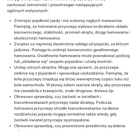
zachować ostrożność i przestrzegać następujących
ogólnych wytycznych:
Zmniejsz prędkość jazdy i nie wykonuj nagłych manewrów.
Pamiętaj, że holowanie przyczepy wpływa na działanie układu
kierowniczego, stabilność, promień skrętu, drogę hamowania i
skuteczność hamowania.
Zwiększ co najmniej dwukrotnie odstęp od pojazdu, za którym
jedziesz. Pomaga to uniknąć konieczności gwałtownego
hamowania. Gwałtowne hamowanie może powodować poślizg
lub „składanie się” zespołu pojazdów i utratę kontroli.
Unikaj ostrych skrętów. Mogą one sprawić, że przyczepa
zetknie się z pojazdem i spowoduje uszkodzenia. Pamiętaj, że
koła przyczepy znajdują się bliżej wewnętrznej części łuku niż
koła samochodu. Wykonuj zatem szersze skręty, aby przyczepa
nie zawadziła o krawężniki, znaki drogowe, drzewa itp.
Okresowo sprawdzaj, czy żarówki w światłach i
kierunkowskazach przyczepy nadal działają. Podczas
holowania przyczepy strzałki kierunkowskazów na desce
rozdzielczej pojazdu migają normalnie także wtedy, gdy
żarówki świateł przyczepy są przepalone.
Okresowo sprawdzaj, czy przewożone przedmioty są dobrze