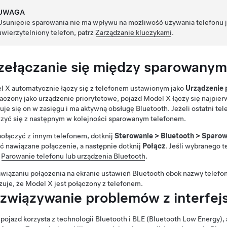
UWAGA
Usunięcie sparowania nie ma wpływu na możliwość używania telefonu ja
uwierzytelniony telefon, patrz
Zarządzanie kluczykami
.
zełączanie się między sparowanym
l X
automatycznie łączy się z telefonem ustawionym jako
Urządzenie 
czony jako urządzenie priorytetowe, pojazd
Model X
łączy się najpier
uje się on w zasięgu i ma aktywną obsługę Bluetooth. Jeżeli ostatni tel
zyć się z następnym w kolejności sparowanym telefonem.
ołączyć z innym telefonem, dotknij
Sterowanie
>
Bluetooth
>
Sparow
ć nawiązane połączenie, a następnie dotknij
Połącz
. Jeśli wybranego t
z
Parowanie telefonu lub urządzenia Bluetooth
.
wiązaniu połączenia na ekranie ustawień Bluetooth obok nazwy telefon
zuje, że
Model X
jest połączony z telefonem.
związywanie problemów z interfej
pojazd korzysta z technologii Bluetooth i BLE (Bluetooth Low Energy