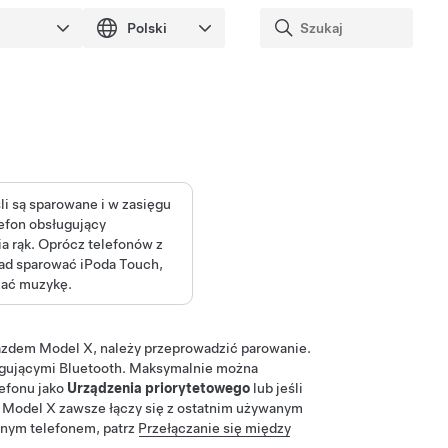
i są sparowane i w zasięgu
efon obsługujący
a rąk. Oprócz telefonów z
ład sparować iPoda Touch,
zać muzykę.
jazdem
Model X
, należy przeprowadzić parowanie.
ugującymi Bluetooth. Maksymalnie można
lefonu jako
Urządzenia priorytetowego
lub jeśli
,
Model X
zawsze łączy się z ostatnim używanym
innym telefonem, patrz
Przełączanie się między