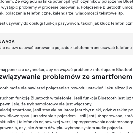
fonem. Ze względu na kilka potencjalnych czynników połączenie Bluet
wystąpić problemy w procesie parowania. Połączenie Bluetooth umożliwi
k, połączenia telefoniczne, kalendarze, wiadomości tekstowe itp.
est używany do obsługi funkcji pasywnych, takich jak klucz telefoniczn
UWAGA
Nie należy usuwać parowania pojazdu z telefonem ani usuwać telefonu z 
aj poniższe czynności, aby rozwiązać problem z interfejsem Bluetoot
związywanie problemów ze smartfonem
ooth może nie nawiązać połączenia z powodu ustawień i aktualizacji w
ruchom funkcję Bluetooth w telefonie. Jeśli funkcja Bluetooth jest już
pewnij się, że tryb samolotowy nie jest włączony.
aładuj smartfona, jeśli stan akumulatora jest zbyt niski, gdyż w takim
rawidłowo sparuj urządzenie z pojazdem. Jeśli jest już sparowane, sp
aktualizuj telefon do najnowszej wersji oprogramowania dostarczoneg
prawdzić, czy jako źródło dźwięku wybrano system audio pojazdu.