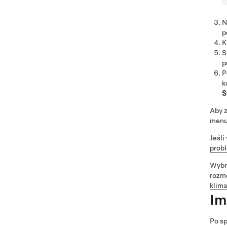
N
p
K
S
p
P
k
S
Aby z
menu 
Jeśli
prob
Wybr
rozm
klima
Im
Po sp