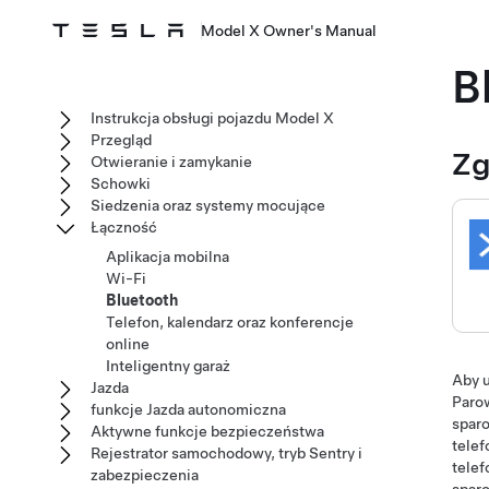
Model X Owner's Manual
B
Instrukcja obsługi pojazdu Model X
Przegląd
Zg
Otwieranie i zamykanie
Schowki
Siedzenia oraz systemy mocujące
Łączność
Aplikacja mobilna
Wi-Fi
Bluetooth
Telefon, kalendarz oraz konferencje
online
Inteligentny garaż
Aby u
Jazda
Paro
funkcje Jazda autonomiczna
sparo
Aktywne funkcje bezpieczeństwa
telef
Rejestrator samochodowy, tryb Sentry i
telef
zabezpieczenia
spar