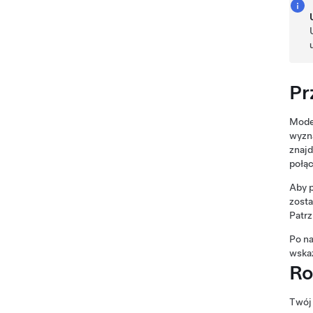
Pr
Mode
wyzna
znajd
połąc
Aby p
zosta
Patr
Po na
wska
Ro
Twój 