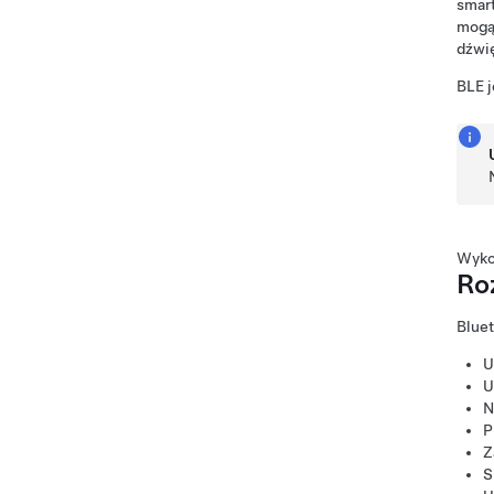
smart
mogą 
dźwię
BLE j
Wykon
Ro
Bluet
U
U
N
P
Z
S