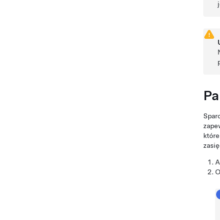
Pa
Sparo
zapew
które
zasię
A
O