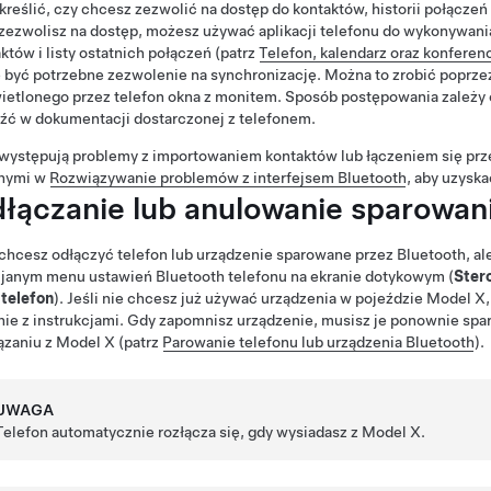
kreślić, czy chcesz zezwolić na dostęp do kontaktów, historii połącz
 zezwolisz na dostęp, możesz używać aplikacji telefonu do wykonywania
któw i listy ostatnich połączeń (patrz
Telefon, kalendarz oraz konferen
być potrzebne zezwolenie na synchronizację. Można to zrobić poprze
ietlonego przez telefon okna z monitem. Sposób postępowania zależy
źć w dokumentacji dostarczonej z telefonem.
 występują problemy z importowaniem kontaktów lub łączeniem się prze
nymi w
Rozwiązywanie problemów z interfejsem Bluetooth
, aby uzyska
łączanie lub anulowanie sparowani
 chcesz odłączyć telefon lub urządzenie sparowane przez Bluetooth, a
janym menu ustawień Bluetooth telefonu na ekranie dotykowym (
Ster
 telefon
). Jeśli nie chcesz już używać urządzenia w pojeździe
Model X
ie z instrukcjami. Gdy zapomnisz urządzenie, musisz je ponownie spa
ązaniu z
Model X
(patrz
Parowanie telefonu lub urządzenia Bluetooth
).
UWAGA
Telefon automatycznie rozłącza się, gdy wysiadasz z
Model X
.