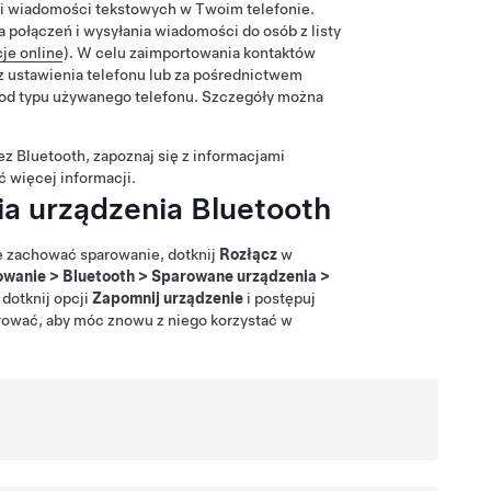
eń i wiadomości tekstowych w Twoim telefonie.
 połączeń i wysyłania wiadomości do osób z listy
cje online
). W celu zaimportowania kontaktów
z ustawienia telefonu lub za pośrednictwem
 od typu używanego telefonu. Szczegóły można
z Bluetooth, zapoznaj się z informacjami
ć więcej informacji.
a urządzenia Bluetooth
le zachować sparowanie, dotknij
Rozłącz
w
owanie
>
Bluetooth
>
Sparowane urządzenia
>
, dotknij opcji
Zapomnij urządzenie
i postępuj
rować, aby móc znowu z niego korzystać w