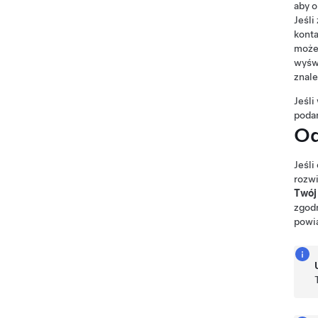
aby o
Jeśli
konta
może 
wyśw
znale
Jeśli
poda
Od
Jeśli
rozwi
Twój
zgodn
powi