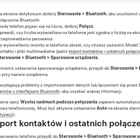
a ekranie dotykowym dotknij
Sterowanie
>
Bluetooth
, aby uruchomić
ołączenie Bluetooth.
iedy telefon pojawi się na liście, dotknij
Połącz
.
prawdź, czy liczba wyświetlana na telefonie jest zgodna z liczbą na e
rzeprowadzenia parowania.
o wyświetleniu monitu w telefonie określ, czy chcesz zezwolić
Model 
ontakty i pliki multimedialne (patrz
Import kontaktów i ostatnich połącz
terowanie
>
Bluetooth
>
Sparowane urządzenia
.
mienić ustawienia sparowanego urządzenia, przejdź do
Sterowanie
>
przy nazwie urządzenia.
 występują problemy z importowaniem danych lub łączeniem się przez B
lemów z interfejsem Bluetooth
, aby uzyskać więcej informacji.
anie opcji
Wycisz nadmuch podczas połączenia
zapewni automatyczn
owy telefonicznej. Musi być aktywne ustawienie
Auto
na ekranie stero
tyzacji
).
port kontaktów i ostatnich połącz
arowaniu telefonu przejdź do
Sterowanie
>
Bluetooth
>
Sparowane u