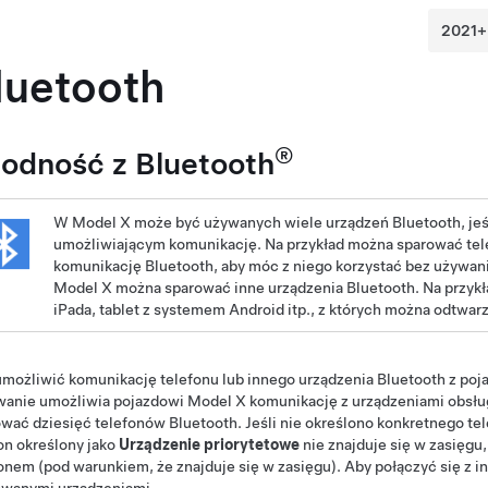
luetooth
®
odność z Bluetooth
W
Model X
może być używanych wiele urządzeń Bluetooth, jeśl
umożliwiającym komunikację. Na przykład można sparować tel
komunikację Bluetooth, aby móc z niego korzystać bez używani
Model X
można sparować inne urządzenia Bluetooth. Na przyk
iPada, tablet z systemem Android itp., z których można odtwar
możliwić komunikację telefonu lub innego urządzenia Bluetooth z po
wanie umożliwia pojazdowi
Model X
komunikację z urządzeniami obsł
wać dziesięć telefonów Bluetooth. Jeśli nie określono konkretnego te
on określony jako
Urządzenie priorytetowe
nie znajduje się w zasięgu
onem (pod warunkiem, że znajduje się w zasięgu). Aby połączyć się z 
owanymi urządzeniami
.