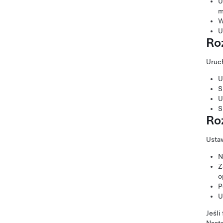
U
m
W
U
Ro
Uruch
U
S
U
S
Ro
Usta
N
Z
o
P
U
Jeśli
Nast