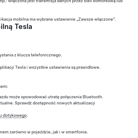
(np.: włączona jest transmisja danych przez sieć komórkową lub
plikacja mobilna ma wybrane ustawienie „Zawsze włączone”.
lną Tesla
ystania z klucza telefonicznego.
likacji Tesla i wszystkie ustawienia są prawidłowe.
nem:
ojazdu może spowodować utratę połączenia Bluetooth.
aktualne. Sprawdź dostępność nowych aktualizacji
u dotykowego
.
onem zarówno w pojeździe, jak i w smartfonie.