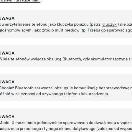
UWAGA
Uwierzytelnienie telefonu jako kluczyka pojazdu (patrz
Kluczyki
) nie o
głośnomówiącym, jako źródło multimediów itp. Trzeba go sparować zg
UWAGA
Wiele telefonów wyłącza obsługę Bluetooth, gdy akumulator zaczyna s
UWAGA
Chociaż Bluetooth zazwyczaj obsługuje komunikację bezprzewodową n
różnić w zależności od używanego telefonu lub urządzenia.
UWAGA
Model X
może mieć jednocześnie sparowanych do dwudziestu urządzeń
połączenia przedniego i tylnego ekranu dotykowego (zależnie od wypos