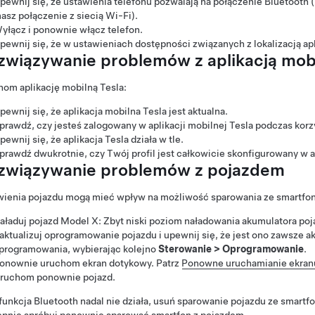
pewnij się, że ustawienia telefonu pozwalają na połączenie Bluetooth 
asz połączenie z siecią Wi-Fi).
yłącz i ponownie włącz telefon.
pewnij się, że w ustawieniach dostępności związanych z lokalizacją a
związywanie problemów z aplikacją mobi
om aplikację mobilną Tesla:
pewnij się, że aplikacja mobilna Tesla jest aktualna.
prawdź, czy jesteś zalogowany w aplikacji mobilnej Tesla podczas korz
pewnij się, że aplikacja Tesla działa w tle.
prawdź dwukrotnie, czy Twój profil jest całkowicie skonfigurowany w ap
związywanie problemów z pojazdem
wienia pojazdu mogą mieć wpływ na możliwość sparowania ze smartfo
aładuj pojazd
Model X
: Zbyt niski poziom naładowania akumulatora p
aktualizuj oprogramowanie pojazdu i upewnij się, że jest ono zawsze 
programowania, wybierając kolejno
Sterowanie
>
Oprogramowanie
.
onownie uruchom ekran dotykowy. Patrz
Ponowne uruchamianie ekran
ruchom ponownie pojazd.
 funkcja Bluetooth nadal nie działa, usuń sparowanie pojazdu ze smartf
ępnie spróbuj ponownie sparować smartfon z pojazdem.