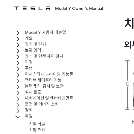
Model Y Owner's Manual
Model Y 사용자 매뉴얼
개요
외
열기 및 닫기
보관 영역
좌석 및 안전 제어 장치
연결
주행
어시스티드 드라이빙 기능들
액티브 세이프티 기능
블랙박스, 감시 및 보안
실내 온도
내비게이션 및 엔터테인먼트
충전 및 에너지 소비
정비
제원
식별 라벨
차량 적재