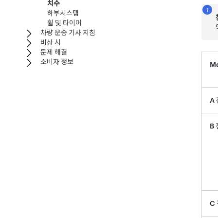
치수
하부시스템
휠 및 타이어
차량 운송 기사 지침
비상 시
문제 해결
소비자 정보
Mo
A
B
C