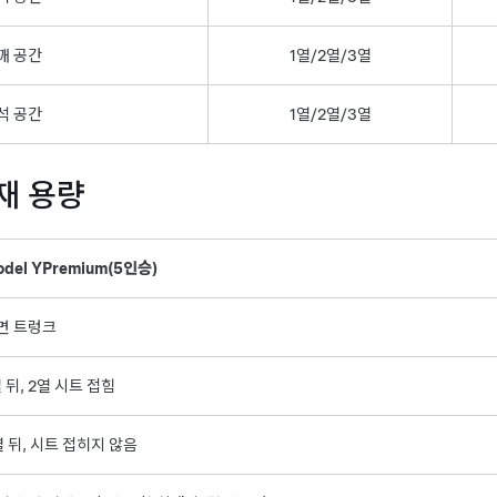
깨 공간
1열/2열/3열
석 공간
1열/2열/3열
재 용량
del Y
Premium
(5인승)
면 트렁크
열 뒤, 2열 시트 접힘
열 뒤, 시트 접히지 않음