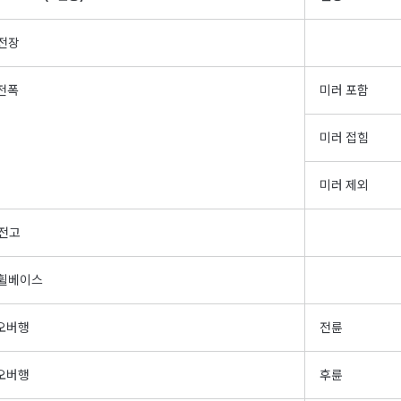
전장
전폭
미러 포함
미러 접힘
미러 제외
전고
휠베이스
오버행
전륜
오버행
후륜