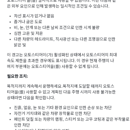
오토스티어
을(를) 일시적으로 사용할 수 없습니다. 이는 다음과 같
은 외부 요인으로 인해 발생하는 일시적인 조건일 수 있습니다.
차선 표시가 없거나 옅음
좁거나 굽은 도로
비, 눈, 안개 또는 다른 날씨 조건으로 인한 시계 불량
심한 고온 및 저온
다른 차량의 헤드라이트, 직사광선 또는 다른 조명원으로 인한
밝은 빛
이 경고는
오토스티어
이(가) 활성화된 상태에서
오토스티어
의 최대
속도 제한을 초과한 경우에도 표시됩니다. 이 경우 현재 주행의 나
머지 부분에는
오토스티어
을(를) 사용할 수 없게 됩니다.
필요한 조치:
목적지까지 계속해서 운행하세요.
목적지에 도달할 때까지
오토스
티어
을(를) 사용할 수 없고 계획된 다음 주행 시까지 사용 불가능한
상태라면 다음을 확인합니다.
진흙, 얼음, 눈 또는 기타 환경 요인으로 인한 손상 또는 차단
자전거 거치대와 같은 차량 장착물로 인한 차단
페인트 덧칠 또는 차량의 랩핑, 스티커 또는 고무 코팅과 같은 부착물로
인한 차단