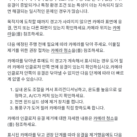
응결이 증발되거나 특정 환경 조건 또는 특성이 더는 지속되지 않으
면 해결되는 일시적인 문제인 경우가 많습니다.
목적지에 도착할 때까지 경고가 사라지지 않으면 카메라 표면에 응
결, 먼지 또는 다른 파편이 있는지 확인하세요.
카메라 위치는
카메
라
을(를) 참조하세요.
다음 예정된 주행 전에 필요에 따라 카메라를 닦아 주세요. 이물질
제거를 위한 권장 절차는
카메라 청소
을(를) 참조하세요.
카메라를 닦아낸 후에도 이 경고가 계속해서 표시되는 경우 도어 필
러 카메라 인클로저 안쪽 면에 응결이 있는지 확인하십시오.
카메라
인클로저 안쪽의 응결은 닦아낼 수 없지만 다음 단계에 따라 더 빠르
게 없앨 수 있습니다.
실내 온도 조절을 켜서 프리컨디셔닝하고, 온도를 높음으로 설
정하고, A/C가 켜져 있는지 확인하세요.
전면 윈드실드 성에 제거 장치를 켭니다.
통풍구가 도어 필러 카메라를 직접 향하도록 합니다.
카메라 인클로저 응결 제거에 대한 자세한 내용은
카메라 청소
을
(를) 참조하세요.
표시된 카메라를 닦고 권장 단계를 따라 응결을 제거했음에도 다음