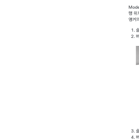
Mode
행 위
앵커의