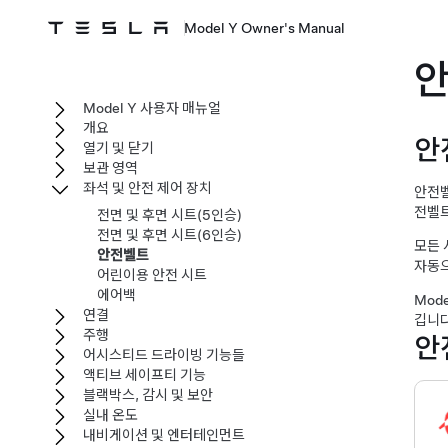
Model Y Owner's Manual
Model Y 사용자 매뉴얼
개요
안
열기 및 닫기
보관 영역
좌석 및 안전 제어 장치
안전벨
전벨트
전면 및 후면 시트(5인승)
전면 및 후면 시트(6인승)
모든 
안전벨트
자동
어린이용 안전 시트
에어백
Mode
연결
깁니다
주행
안
어시스티드 드라이빙 기능들
액티브 세이프티 기능
블랙박스, 감시 및 보안
실내 온도
내비게이션 및 엔터테인먼트