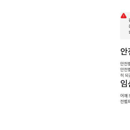
안
안전벨
안전벨
히 되
임
어깨 
전벨트