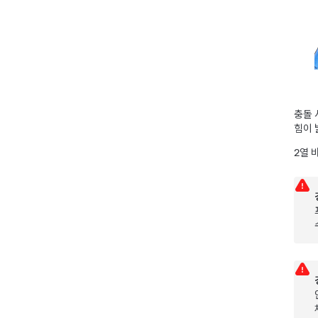
충돌 
힘이 
2열
바