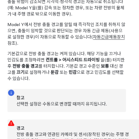
충돌 위험이 감소되면 시각적·청각적 경고는 자동으로 취소됩니다
(예:
Model Y
을(를) 감속 또는 정차한 경우, 또는 차량 전방의 물체
가 내 주행 경로 밖으로 이동한 경우).
Model Y
에서 전방 충돌 경고를 알릴 때 즉각적인 조치를 취하지 않
으면, 충돌이 임박할 것으로 판단되는 경우 자동 긴급 제동(사용으
로 설정한 경우)이 자동으로 작동할 수 있습니다(
자동긴급제동장치
참조).
기본값으로 전방 충돌 경고는 켜져 있습니다. 해당 기능을 끄거나
민감도를 조정하려면
컨트롤
>
어시스티드 드라이빙
을(를) 터치한
후
전방 충돌 경고
를 터치합니다. 기본값 경고 수준인
보통
대신 경
고를
끄기
로 설정하거나
둔감
또는
민감
으로 경고 민감도를 선택할
수 있습니다.
참고
선택한 설정은 수동으로 변경할 때까지 유지됩니다.
경고
전방 충돌 경고와 연관된 카메라
및 센서(장착된 경우)
는 주행 경