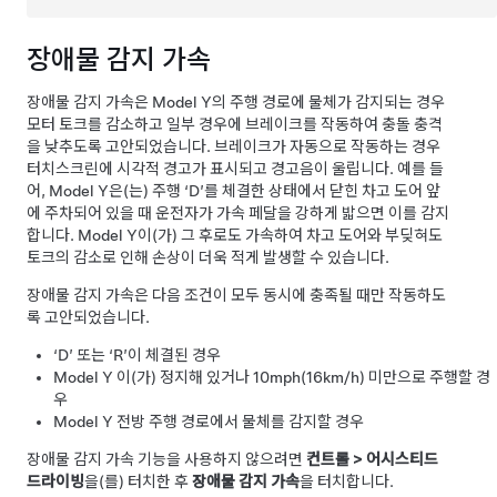
장애물 감지 가속
장애물 감지 가속은
Model Y
의 주행 경로에 물체가 감지되는 경우
모터 토크를 감소하고 일부 경우에 브레이크를 작동하여 충돌 충격
을 낮추도록 고안되었습니다. 브레이크가 자동으로 작동하는 경우
터치스크린
에 시각적 경고가 표시되고 경고음이 울립니다. 예를 들
어,
Model Y
은(는) 주행 ‘D’를 체결한 상태에서 닫힌 차고 도어 앞
에 주차되어 있을 때 운전자가 가속 페달을 강하게 밟으면 이를 감지
합니다.
Model Y
이(가) 그 후로도 가속하여 차고 도어와 부딪혀도
토크의 감소로 인해 손상이 더욱 적게 발생할 수 있습니다.
장애물 감지 가속은 다음 조건이 모두 동시에 충족될 때만 작동하도
록 고안되었습니다.
‘D’ 또는 ‘R’이 체결된 경우
Model Y
이(가) 정지해 있거나
10mph(16km/h)
미만으로 주행할 경
우
Model Y
전방 주행 경로에서 물체를 감지할 경우
장애물 감지 가속 기능을 사용하지 않으려면
컨트롤
>
어시스티드
드라이빙
을(를) 터치한 후
장애물 감지 가속
을 터치합니다.