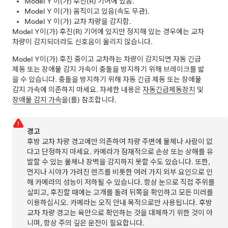
Model Y
이(가) 후진(R) 기어에 있음.
Model Y
이(가) 움직이고 있음(속도 무관).
Model Y
이(가) 교차 차량을 감지함.
Model Y
이(가) 후진(R) 기어에 있지만 정지해 있는 경우에는 교차
차량이 감지되더라도 신호음이 울리지 않습니다.
Model Y
이(가) 후진 중이고 교차하는 차량이 감지되면 자동 긴급
제동 또는 장애물 감지 가속이 충돌을 방지하기 위해 브레이크를 밟
을 수 있습니다. 충돌을 방지하기 위해 자동 긴급 제동 또는 장애물
감지 가속에 의존하지 마세요. 자세한 내용은
자동긴급제동장치
및
장애물 감지 가속
을(를) 참조합니다.
경고
후방 교차 차량 경고에만 의존하여 차량 주변에 물체나 사람이 없
다고 단정하지 마세요. 카메라가 잠재적으로 손상 또는 상해를 유
발할 수 있는 물체나 장벽을 감지하지 못할 수도 있습니다. 또한,
먼지나 시야가 가려진 렌즈를 비롯한 여러 가지 외부 요인으로 인
해 카메라의 성능이 저하될 수 있습니다. 항상 눈으로 직접 주위를
살피고, 후진할 때에는 고개를 돌려 뒤쪽을 확인하고 모든 미러를
이용하십시오. 카메라는 오직 안내 목적으로만 사용됩니다. 후방
교차 차량 경고는 육안으로 확인하는 것을 대체하기 위한 것이 아
니며, 항상 주의 깊은 운전이 필요합니다.