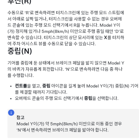
후진(R)
수동으로 ‘R’로 변속하려면 터치스크린에 있는 주행 모드 스트립에
서 아래로 살짝 밀거나, 터치스크린을 사용할 수 없는 경우
오버헤
드 콘솔
에 있는 주행 모드 선택기에서 R을 누릅니다.
Model Y
이
(가) 정지해 있거나
5mph(8km/h)
미만으로 주행 중일 때만 ‘D’로
변속할 수 있습니다.
터치스크린의 상단 모서리에 있는
X
를 터치하
여 주차 어시스트 뷰를 수동으로 닫을 수 있습니다.
중립(N)
기어를 중립에 둔 상태에서 브레이크 페달을 밟지 않으면
Model Y
의 바퀴가 자유롭게 회전합니다. ‘N’으로 변속하려면 다음 중 하나
를 수행합니다.
컨트롤
을 열고,
중립
아이콘을 길게 눌러
Model Y
이(가) 중립(N) 기어
를 체결할 때까지 기다립니다.
오버헤드 콘솔
의 주행 모드 선택기에서
중립
을 선택합니다.
참고
Model Y
이(가) 약
5mph(8km/h)
미만으로 이동 중인 경우
‘N’에서 변속하려면 브레이크 페달을 밟아야 합니다.