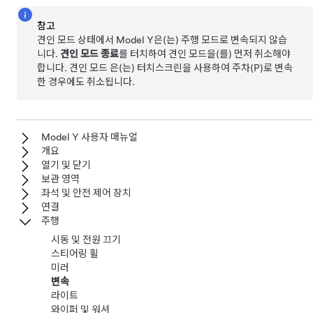
참고
견인 모드
상태에서
Model Y
은(는) 주행 모드로 변속되지 않습
니다.
견인 모드 종료
를 터치하여
견인 모드
을(를) 먼저 취소해야
합니다.
견인 모드
은(는) 터치스크린을 사용하여 주차(P)로 변속
한 경우에도 취소됩니다.
Model Y 사용자 매뉴얼
개요
열기 및 닫기
보관 영역
좌석 및 안전 제어 장치
연결
주행
시동 및 전원 끄기
스티어링 휠
미러
변속
라이트
와이퍼 및 워셔