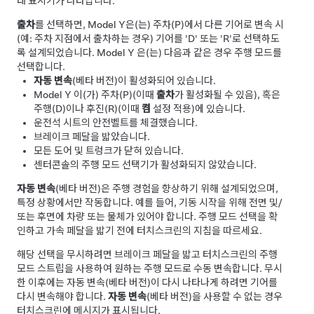
태 표시기가 나타납니다.
출차
를 선택하면,
Model Y
은(는) 주차(P)에서 다른 기어로 변속 시
(예: 주차 지점에서 출차하는 경우) 기어를 'D' 또는 'R'로 선택하도
록 설계되었습니다.
Model Y
은(는) 다음과 같은 경우 주행 모드를
선택합니다.
자동 변속
(베타 버전)이 활성화되어 있습니다.
Model Y
이(가) 주차(P)(이때
출차
가 활성화될 수 있음), 혹은
주행(D)이나 후진(R)(이때
켬
설정 적용)에 있습니다.
운전석 시트의 안전벨트를 체결했습니다.
브레이크 페달을 밟았습니다.
모든 도어 및 트렁크가 닫혀 있습니다.
센터콘솔의 주행 모드 선택기가 활성화되지 않았습니다.
자동 변속
(베타 버전)은 주행 경험을 향상하기 위해 설계되었으며,
특정 상황에서만 작동합니다. 예를 들어, 기동 시작을 위해 전면 및/
또는 후면에 차량 또는 물체가 있어야 합니다. 주행 모드 선택을 확
인하고 가속 페달을 밟기 전에
터치스크린
의 지침을 따르세요.
해당 선택을 무시하려면 브레이크 페달을 밟고 터치스크린의 주행
모드 스트립을 사용하여 원하는 주행 모드로 수동 변속합니다. 무시
한 이후에는 자동 변속(베타 버전)이 다시 나타나게 하려면 기어를
다시 변속해야 합니다.
자동 변속
(베타 버전)을 사용할 수 없는 경우
터치스크린
에 메시지가 표시됩니다.