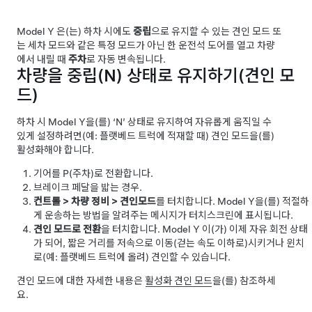
Model Y
은(는) 하차 시에도
중립
으로 유지할 수 있는 견인 모드 또
는 세차 모드와 같은 특정 모드가 아닌 한 운전석 도어를 열고 차량
에서 내릴 때
주차
로 자동 변속됩니다.
차량을 중립(N) 상태로 유지하기(
견인 모
드
)
하차 시
Model Y
을(를) ‘N’ 상태로 유지하여 자유롭게 움직일 수
있게 설정하려면(예: 플랫베드 트럭에 적재할 때)
견인 모드
을(를)
활성화해야 합니다.
기어를 P(주차)로 전환합니다.
브레이크 페달을 밟는 경우.
컨트롤
>
차량 정비
>
견인모드
를 터치합니다.
Model Y
을(를) 적절하
게 운송하는 방법을 알려주는 메시지가 터치스크린에 표시됩니다.
견인 모드로 전환
을 터치합니다.
Model Y
이(가) 이제 자유 회전 상태
가 되어, 짧은 거리를 저속으로 이동(걷는 속도 이하로)시키거나 윈치
로(예: 플랫베드 트럭에 올려) 견인할 수 있습니다.
견인 모드
에 대한 자세한 내용은
활성화 견인 모드
을(를) 참조하세
요.