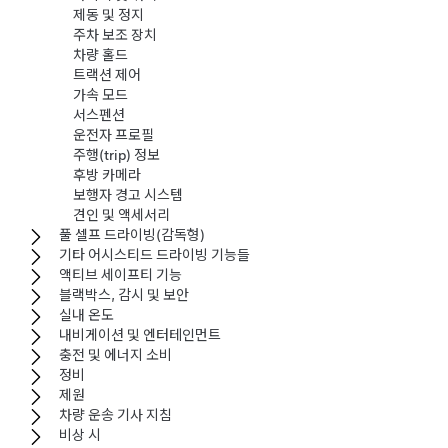
제동 및 정지
주차 보조 장치
차량 홀드
트랙션 제어
가속 모드
서스펜션
운전자 프로필
주행(trip) 정보
후방 카메라
보행자 경고 시스템
견인 및 액세서리
풀 셀프 드라이빙(감독형)
기타 어시스티드 드라이빙 기능들
액티브 세이프티 기능
블랙박스, 감시 및 보안
실내 온도
내비게이션 및 엔터테인먼트
충전 및 에너지 소비
정비
제원
차량 운송 기사 지침
비상 시