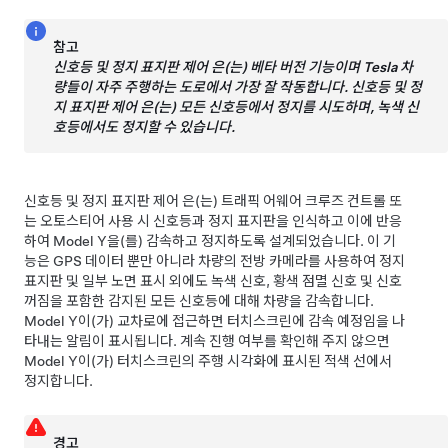
참고
신호등 및 정지 표지판 제어
은(는) 베타 버전 기능이며 Tesla 차
량들이 자주 주행하는 도로에서 가장 잘 작동합니다.
신호등 및 정
지 표지판 제어
은(는) 모든 신호등에서 정지를 시도하며, 녹색 신
호등에서도 정지할 수 있습니다.
신호등 및 정지 표지판 제어
은(는) 트래픽 어웨어 크루즈 컨트롤
또
는
오토스티어
사용 시 신호등과 정지 표지판을 인식하고 이에 반응
하여
Model Y
을(를) 감속하고 정지하도록 설계되었습니다. 이 기
능은 GPS 데이터 뿐만 아니라 차량의 전방 카메라를 사용하여 정지
표지판 및 일부 노면 표시 외에도 녹색 신호, 황색 점멸 신호 및 신호
꺼짐을 포함한 감지된 모든 신호등에 대해 차량을 감속합니다.
Model Y
이(가) 교차로에 접근하면
터치스크린
에 감속 예정임을 나
타내는 알림이 표시됩니다. 계속 진행 여부를 확인해 주지 않으면
Model Y
이(가)
터치스크린
의 주행 시각화에 표시된 적색 선에서
정지합니다.
경고