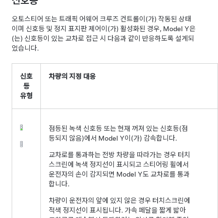
신호등
오토스티어
또는
트래픽 어웨어 크루즈 컨트롤
이(가) 작동된 상태
이며
신호등 및 정지 표지판 제어
이(가) 활성화된 경우,
Model Y
은
(는) 신호등이 있는 교차로 접근 시 다음과 같이 반응하도록 설계되
었습니다.
신호
차량의 지정 대응
등
유형
점등된 녹색 신호등 또는 현재 꺼져 있는 신호등(점
등되지 않음)에서
Model Y
이(가) 감속합니다.
교차로를 통과하는 전방 차량을 따라가는 경우
터치
스크린
에 녹색 정지선이 표시되고
스티어링 휠
에서
운전자의 손이 감지되면
Model Y
도 교차로를 통과
합니다.
차량이 운전자의 앞에 있지 않은 경우
터치스크린
에
적색 정지선이 표시됩니다.
가속 페달을 짧게 밟아