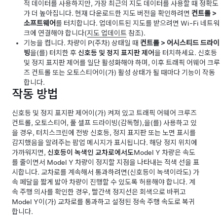
적 데이터를 사용하지만, 가장 최근의 지도 데이터를 사용할 때 정확도
가 더 높아집니다. 현재 다운로드한 지도 버전을 확인하려면
컨트롤
>
소프트웨어
를 터치합니다. 업데이트된 지도를 받으려면 Wi-Fi 네트워
크에 연결해야 합니다(
지도 업데이트
참조).
기능을 켭니다. 차량이 P(주차) 상태일 때
컨트롤
>
어시스티드 드라이
빙
을(를) 터치한 후
신호등 및 정지 표지판 제어
을 터치하세요.
신호등
및 정지 표지판 제어
를 일단 활성화해야 하며, 이후
트래픽 어웨어 크루
즈 컨트롤
또는
오토스티어
이(가) 활성 상태가 될 때마다 기능이 작동
합니다.
작동 방법
신호등 및 정지 표지판 제어
이(가) 켜져 있고
트래픽 어웨어 크루즈
컨트롤
,
오토스티어
,
풀 셀프 드라이빙(감독형)
,
을(를) 사용하고 있
을 경우,
터치스크린
에 전방 신호등, 정지 표지판 또는 노면 표시를
감지했음을 알려주는 팝업 메시지가 표시됩니다. 해당 정지 위치에
가까워지면,
신호등이 녹색인 교차로에서도
Model Y
차량은 속도
를 줄이면서
Model Y
차량이 정지할 지점을 나타내는 적색 선을 표
시합니다. 교차로를 계속해서 통과하려면(신호등이 녹색이라도)
가
속 페달을 짧게 밟아 차량이 진행할 수 있도록 허용해야 합니다. 계
속 주행 의사를 확인한 경우, 빨간색 정지선은 회색으로 바뀌고
Model Y
이(가) 교차로를 통과하고 설정된 정속 주행 속도로 복귀
합니다.