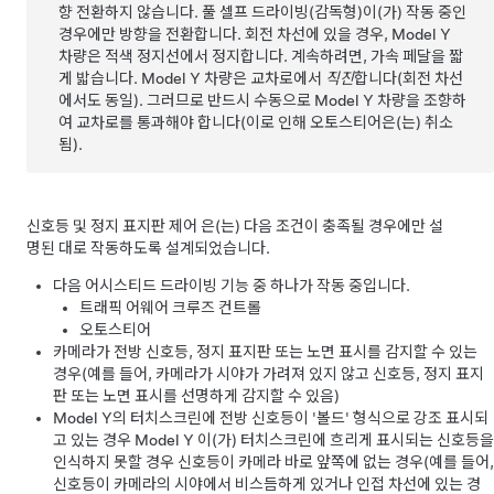
향 전환하지 않습니다
.
풀 셀프 드라이빙(감독형)
이(가) 작동 중인
경우에만 방향을 전환합니다
. 회전 차선에 있을 경우,
Model Y
차량은 적색 정지선에서 정지합니다. 계속하려면,
가속 페달을 짧
게 밟습니다.
Model Y
차량은 교차로에서
직진
합니다(회전 차선
에서도 동일). 그러므로 반드시 수동으로
Model Y
차량을 조향하
여 교차로를 통과해야 합니다
(이로 인해
오토스티어
은(는) 취소
됨)
.
신호등 및 정지 표지판 제어
은(는) 다음 조건이 충족될 경우에만 설
명된 대로 작동하도록 설계되었습니다.
다음
어시스티드 드라이빙
기능 중 하나가 작동 중입니다.
트래픽 어웨어 크루즈 컨트롤
오토스티어
카메라가 전방 신호등, 정지 표지판 또는 노면 표시를 감지할 수 있는
경우(예를 들어, 카메라가 시야가 가려져 있지 않고 신호등, 정지 표지
판 또는 노면 표시를 선명하게 감지할 수 있음)
Model Y
의
터치스크린
에 전방 신호등이 '볼드' 형식으로 강조 표시되
고 있는 경우
Model Y
이(가)
터치스크린
에 흐리게 표시되는 신호등을
인식하지 못할 경우 신호등이 카메라 바로 앞쪽에 없는 경우(예를 들어,
신호등이 카메라의 시야에서 비스듬하게 있거나 인접 차선에 있는 경