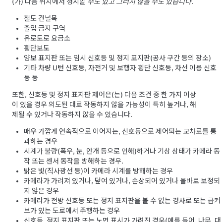
(가) 다음 위치에서 정지할
수도 있고 그러지 않을 수도 있습니다
.
철도 건널목
출입 금지 구역
유로도로 요금소
횡단보도
양보 표지판 또는 임시 신호등 및 정지 표지판(공사 구간 등의 장소)
기타 차량 U턴 신호등, 자전거 및 보행자 횡단 신호등, 차선 이용 신호
등 등
또한,
신호등 및 정지 표지판 제어
은(는) 다음 조건 중 한 가지 이상
이 있을 경우 의도된 대로 작동하지 않을 가능성이 특히 높거나, 해
제될 수 있거나 작동하지 않을 수 있습니다.
매우 가깝게 연속적으로 이어지는, 신호등으로 제어되는 교차로를 통
과하는 경우
시계가 불량(폭우, 눈, 안개 등으로 인해)하거나 기상 상태가 카메라 동
작
또는 센서
동작을 방해하는 경우.
밝은 빛(직사광선 등)이 카메라 시계를 방해하는 경우
카메라가 가려져 있거나, 덮여 있거나, 손상되어 있거나 올바로 보정되
지 않은 경우
카메라가 전방 신호등 또는 정지 표지판을 볼 수 없는 경사로 또는 급커
브가 있는 도로에서 주행하는 경우
신호등, 정지 표지판 또는 노면 표시가 가려진 경우(예를 들어, 나무, 대