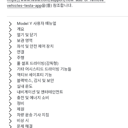
vehicles-tesla-app
을(를) 참조합니다.
Model Y 사용자 매뉴얼
개요
열기 및 닫기
보관 영역
좌석 및 안전 제어 장치
연결
주행
풀 셀프 드라이빙(감독형)
기타 어시스티드 드라이빙 기능들
액티브 세이프티 기능
블랙박스, 감시 및 보안
실내 온도
내비게이션 및 엔터테인먼트
충전 및 에너지 소비
정비
제원
차량 운송 기사 지침
비상 시
문제 해결