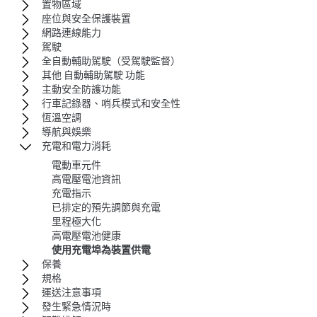
置物區域
座位與安全保護裝置
網路連線能力
駕駛
全自動輔助駕駛（受駕駛監督）
其他 自動輔助駕駛 功能
主動安全防護功能
行車記錄器、哨兵模式和安全性
恆溫空調
導航與娛樂
充電和電力消耗
電動車元件
高電壓電池資訊
充電指示
已排定的預先調節與充電
里程極大化
高電壓電池健康
使用充電埠為裝置供電
保養
規格
運送注意事項
發生緊急情況時