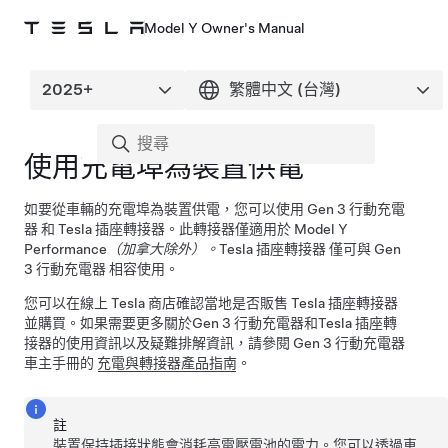
Model Y Owner's Manual
使用充電埠為裝置供電
如要從車輛的充電埠為裝置供電，您可以使用
Gen 3 行動充電
器
和
Tesla 插座轉接器
。
此轉接器僅適用於 Model Y
Performance
（加拿大除外）。
Tesla 插座轉接器
僅可與
Gen
3 行動充電器
相容使用。
您可以在線上 Tesla 商店確認當地是否販售
Tesla 插座轉接器
並購買。如果需要更多關於
Gen 3 行動充電器
和
Tesla 插座轉
接器
的使用資訊以及疑難排解資訊，請參閱
Gen 3 行動充電器
車主手冊的
充電與轉接器產品指南
。
註
裝置保持插接狀態會消耗高電壓電池的電力。您可以透過車