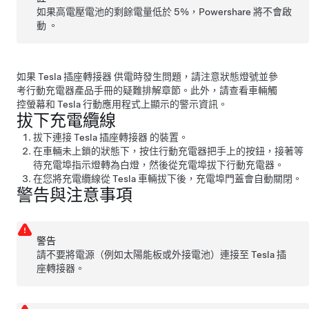
如果高電壓電池的剩餘電量低於 5%，Powershare 將不會啟
動 。
如果
Tesla 插座轉接器
供電時發生問題，請注意狀態燈號並參
考
行動充電器產品手冊的疑難排解章節
。此外，請查看車輛觸
控螢幕和 Tesla 行動應用程式上顯示的警示資訊。
拔下充電纜線
拔下連接
Tesla 插座轉接器
的裝置。
在車輛未上鎖的狀態下，按住行動充電器把手上的按鈕，接著等
待充電埠指示燈轉為白燈，然後從充電埠拔下行動充電器。
在您將充電纜線從 Tesla 車輛拔下後，充電埠門蓋會自動關閉。
警告與注意事項
警告
請不要將電源（例如太陽能板或外接電池）連接至
Tesla 插
座轉接器
。