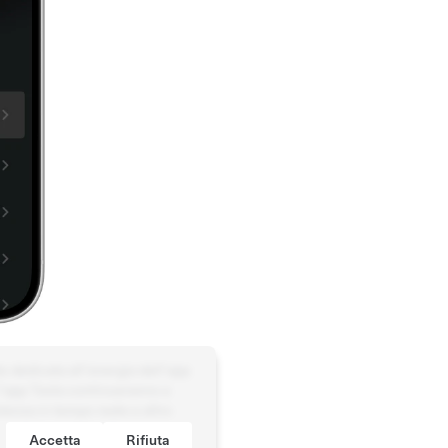
e dedicata all'energia dell'app
 l'app Tesla continueranno a
tenza in tempo reale e altro
Accetta
Rifiuta