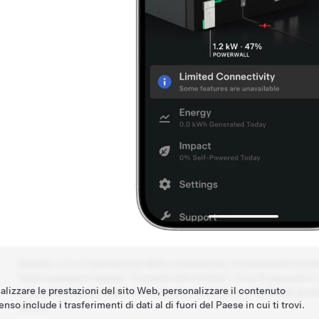
Quando vi è un'interruzione della connessione, la schermata inizial
Tesla mostrerà il banner "Connettività limitata". Il tuo Powerwall e
nalizzare le prestazioni del sito Web, personalizzare il contenuto
comunicare localmente e ti forniranno informazioni sul flusso di po
nso include i trasferimenti di dati al di fuori del Paese in cui ti trovi.
ancora.