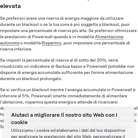
elevata
Se preferisci avere una riserva di energia maggiore da utilizzare
durante un blackout o se la tua zona è più soggetta a blackout, puoi
impostare una percentuale di riserva più alta. Se preferisci ottimizzare
le prestazioni di Powerwall quando è in modalità
Alimentazione
autonoma
o modalità
Risparmio
, puoi impostare una percentuale di
riserva inferiore.
Se imposti la percentuale di riserva al di sotto del 20%, verrà
visualizzato un indicatore di Backup basso e Powerwall potrebbe non
disporre di energia accumulata sufficiente per fornire alimentazione
durante un blackout prolungato.
Se si verifica un blackout mentre l'energia accumulata in Powerwall è
inferiore al 5%, Powerwall smette immediatamente di alimentare
l'abitazione, risparmia questa energia e attende di ricaricarsi
dall'impianto fotovoltaico il mattino successivo. Al mattino, Powerwall
Aiutaci a migliorare il nostro sito Web con i
fornirà periodicamente energia alla tua abitazione fino a quando non ci
sarà energia solare sufficiente per alimentare l'abitazione e ricaricarsi.
cookie
Scopri di più sul
comportamento di Powerwall durante un blackout
.
Utilizziamo i cookie ed elaboriamo i dati dal tuo dispositivo
per analizzare le prestazioni del sito Web, personalizzare il