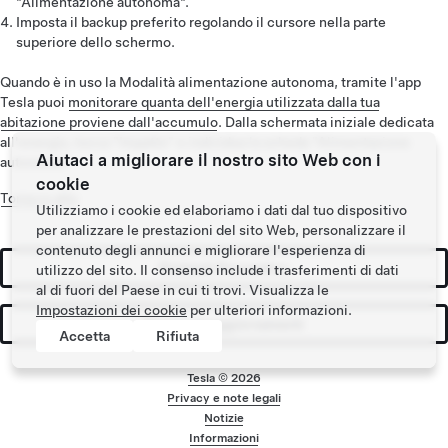
"Alimentazione autonoma".
Imposta il backup preferito regolando il cursore nella parte
superiore dello schermo.
Quando è in uso la Modalità alimentazione autonoma, tramite l'app
Tesla puoi
monitorare quanta dell'energia utilizzata dalla tua
abitazione proviene dall'accumulo
. Dalla schermata iniziale dedicata
all'energia, tocca "Impatto" e individua la scheda "Alimentazione
Aiutaci a migliorare il nostro sito Web con i
autonoma".
cookie
Torna in alto
Utilizziamo i cookie ed elaboriamo i dati dal tuo dispositivo
per analizzare le prestazioni del sito Web, personalizzare il
contenuto degli annunci e migliorare l'esperienza di
Richiedi Preventivo
utilizzo del sito. Il consenso include i trasferimenti di dati
al di fuori del Paese in cui ti trovi. Visualizza le
Impostazioni dei cookie
per ulteriori informazioni.
Ricevi gli aggiornamenti
Accetta
Rifiuta
Tesla ©
2026
Privacy e note legali
Menu a piè di pagin
Notizie
Informazioni