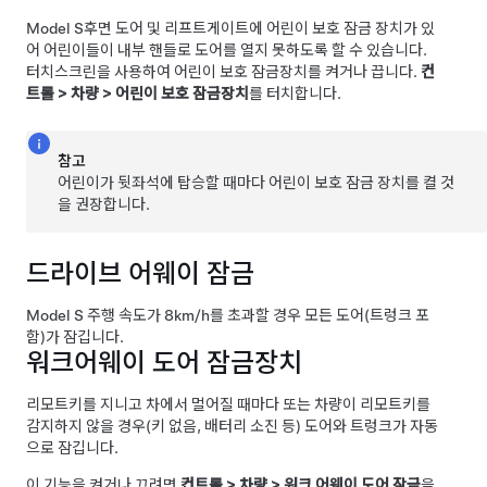
Model S
후면
도어 및 리프트게이트에 어린이 보호 잠금 장치가 있
어 어린이들이 내부 핸들로 도어를 열지 못하도록 할 수 있습니다.
터치스크린을 사용하여 어린이 보호 잠금장치를 켜거나 끕니다.
컨
트롤
>
차량
>
어린이 보호 잠금장치
를 터치합니다.
참고
어린이가 뒷좌석에 탑승할 때마다 어린이 보호 잠금 장치를 켤 것
을 권장합니다.
드라이브 어웨이 잠금
Model S
주행 속도가
8km/h
를 초과할 경우 모든 도어(트렁크 포
함)가 잠깁니다.
워크어웨이 도어 잠금장치
리모트키를 지니고 차에서 멀어질 때마다 또는 차량이 리모트키를
감지하지 않을 경우(키 없음, 배터리 소진 등) 도어와 트렁크가 자동
으로 잠깁니다.
이 기능을 켜거나 끄려면
컨트롤
>
차량
>
워크 어웨이 도어 잠금
을