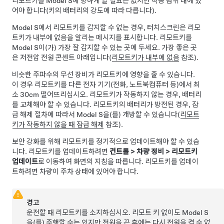
리모트키를
Model S
에 향하게 할 필요는 없지만 작동 범위 내에 있
어야 합니다(키의 배터리의 강도에 따라 다릅니다).
Model S
에서 리모트키를 감지할 수 없는 경우, 터치스크린은 리모
트키가 내부에 없음을 알리는 메시지를 표시합니다. 리모트키를
Model S
이(가) 가장 잘 감지할 수 있는 곳에 두세요. 가장 좋은 곳
은
저전압
전원 콘센트 아래입니다(
리모트키가 내부에 없음
참조).
비슷한 주파수의 무선 장비가 리모트키에 영향을 줄 수 있습니다.
이 경우 리모트키를 다른 전자 기기(전화, 노트북컴퓨터 등)에서 최
소
30cm
떨어뜨리십시오. 리모트키가 작동하지 않는 경우, 배터리
를 교체해야 할 수 있습니다. 리모트키의 배터리가 방전된 경우, 잠
금 해제 절차에 따라서
Model S
을(를) 개방할 수 있습니다(
리모트
키가 작동하지 않을 때 잠금 해제
참조).
보안 강화를 위해 리모트키를 정기적으로 업데이트해야 할 수 있습
니다. 리모트키를 업데이트하려면
컨트롤
>
차량 정비
>
리모트키
업데이트
로 이동하여 화면의 지침을 따릅니다. 리모트키를 업데이
트하려면 차량이 주차 상태에 있어야 합니다.
경고
운전할 때 리모트키를 소지하십시오. 리모트 키 없이도
Model S
을(를) 주행할 수는 있지만 전원을 끈 후에는 다시 전원을 켤 수 없