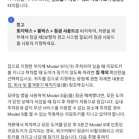
터치합니다.
참고
토이박스
>
붐박스
>
잠금 사운드
를 터치하여, 차량을 외
부에서 잠글 때(보행자 경고 시스템 필요)의 잠금 사운드
를 사용자 지정하세요.
집으로 지정한 위치에
Model S
이(가) 주차되어 있을 때 리모트키
를 지니고 하차할 때 도어가 잠기지 않도록 하려면
집 제외
확인란을
선택하십시오. 위치를 집으로 지정하는 방법에 관한 자세한 내용은
집, 회사 및 즐겨찾기 목적지
을(를) 참조하십시오.
모바일 앱을 사용하여
Model S
을(를) 잠금 해제했다면, 모든 도어
가 닫힌 상태가 되었을 때 잠시 후 차량이 자동으로 잠깁니다. 실내
주차장과 같이 무선 서비스를 이용할 수 없는 장소에 주차할 경우
Model S
를 열 수 있는 작동하는 리모트키를 지니고 있어야 합니다.
차량에서 하차하고 모든 도어를 닫은 후 5분간
Model S
에 인증된
리모트키가 감지되는 경우, 워크어웨이 잠금이 비활성화되고 리모
트키를 가지고 나갈 때 잠기지 않습니다. 다음 주행 후까지