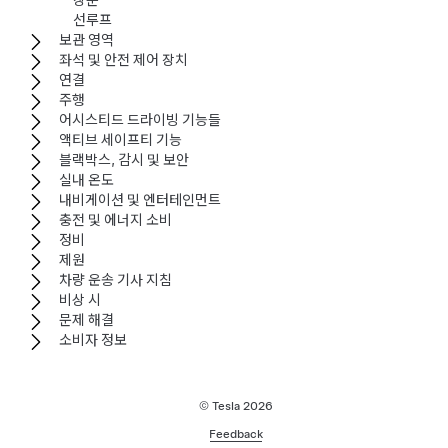
창문
선루프
보관 영역
좌석 및 안전 제어 장치
연결
주행
어시스티드 드라이빙 기능들
액티브 세이프티 기능
블랙박스, 감시 및 보안
실내 온도
내비게이션 및 엔터테인먼트
충전 및 에너지 소비
정비
제원
차량 운송 기사 지침
비상 시
문제 해결
소비자 정보
© Tesla
2026
Feedback