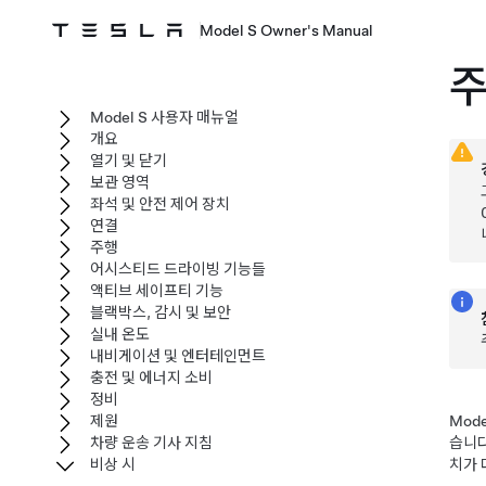
Model S Owner's Manual
주
Model S 사용자 매뉴얼
개요
열기 및 닫기
보관 영역
좌석 및 안전 제어 장치
연결
주행
어시스티드 드라이빙 기능들
액티브 세이프티 기능
블랙박스, 감시 및 보안
실내 온도
내비게이션 및 엔터테인먼트
충전 및 에너지 소비
정비
제원
Mode
차량 운송 기사 지침
습니다
비상 시
치가 