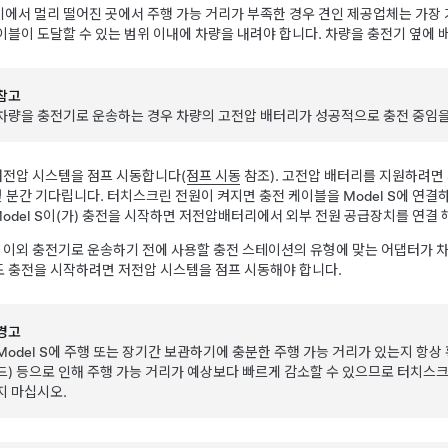
에서 멀리 떨어진 곳에서 주행 가능 거리가 부족한 경우 견인 제공업체는 가장
이블이 도달할 수 있는 범위 이내에 차량을 내려야 합니다. 차량을 충전기 옆에
참고
차량을 충전기로 운송하는 경우 차량의 고전압 배터리가 성공적으로 충전 중임을
저전압 시스템을 점프 시동합니다(
점프 시동
참조). 고전압 배터리를 지원하려면
몇 분간 기다립니다. 터치스크린 전원이 켜지면 충전 케이블을
Model S
에 연결
odel S
이(가) 충전을 시작하면
저전압
배터리
에서 외부 전원 공급장치를 연결 
la 이외 충전기로 운송하기 전에 사용할 충전 스테이션의 유형에 맞는 어댑터가 차
도 충전을 시작하려면
저전압
시스템을 점프 시동해야 합니다.
경고
Model S
에 주행 또는 장기간 보관하기에 충분한 주행 가능 거리가 있는지 항상 확
드) 등으로 인해 주행 가능 거리가 예상보다 빠르게 감소할 수 있으므로 터치스
지 마십시오.