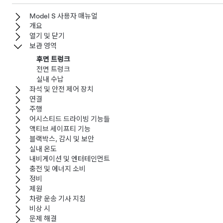
Model S 사용자 매뉴얼
개요
열기 및 닫기
보관 영역
후면 트렁크
전면 트렁크
실내 수납
좌석 및 안전 제어 장치
연결
주행
어시스티드 드라이빙 기능들
액티브 세이프티 기능
블랙박스, 감시 및 보안
실내 온도
내비게이션 및 엔터테인먼트
충전 및 에너지 소비
정비
제원
차량 운송 기사 지침
비상 시
문제 해결