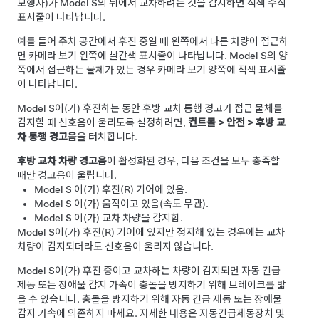
보행자)가
Model S
의 뒤에서 교차하려는 것을 감지하면 적색 수직
표시줄이 나타납니다.
예를 들어 주차 공간에서 후진 중일 때 왼쪽에서 다른 차량이 접근하
면 카메라 보기 왼쪽에 빨간색 표시줄이 나타납니다.
Model S
의 양
쪽에서 접근하는 물체가 있는 경우 카메라 보기 양쪽에 적색 표시줄
이 나타납니다.
Model S
이(가) 후진하는 동안 후방 교차 통행 경고가 접근 물체를
감지할 때 신호음이 울리도록 설정하려면,
컨트롤
>
안전
>
후방 교
차 통행 경고음
을 터치합니다.
후방 교차 차량 경고음
이 활성화된 경우, 다음 조건을 모두 충족할
때만 경고음이 울립니다.
Model S
이(가) 후진(R) 기어에 있음.
Model S
이(가) 움직이고 있음(속도 무관).
Model S
이(가) 교차 차량을 감지함.
Model S
이(가) 후진(R) 기어에 있지만 정지해 있는 경우에는 교차
차량이 감지되더라도 신호음이 울리지 않습니다.
Model S
이(가) 후진 중이고 교차하는 차량이 감지되면 자동 긴급
제동 또는 장애물 감지 가속이 충돌을 방지하기 위해 브레이크를 밟
을 수 있습니다. 충돌을 방지하기 위해 자동 긴급 제동 또는 장애물
감지 가속에 의존하지 마세요. 자세한 내용은
자동긴급제동장치
및