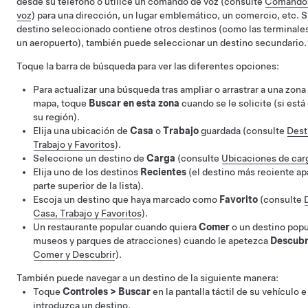
desde su teléfono o utilice un comando de voz (consulte
Comando
voz
) para una dirección, un lugar emblemático, un comercio, etc. Si
destino seleccionado contiene otros destinos (como las terminale
un aeropuerto), también puede seleccionar un destino secundario.
Toque la barra de búsqueda para ver las diferentes opciones:
Para actualizar una búsqueda tras ampliar o arrastrar a una zona
mapa, toque
Buscar en esta zona
cuando se le solicite (si está
su región).
Elija una ubicación de
Casa
o
Trabajo
guardada (consulte
Dest
Trabajo y Favoritos
).
Seleccione un destino de
Carga
(consulte
Ubicaciones de car
Elija uno de los destinos
Recientes
(el destino más reciente ap
parte superior de la lista).
Escoja un destino que haya marcado como
Favorito
(consulte
Casa, Trabajo y Favoritos
).
Un restaurante popular cuando quiera
Comer
o un destino pop
museos y parques de atracciones) cuando le apetezca
Descubr
Comer y Descubrir
).
También puede navegar a un destino de la siguiente manera:
Toque
Controles
>
Buscar
en la pantalla táctil de su vehículo e
introduzca un destino.