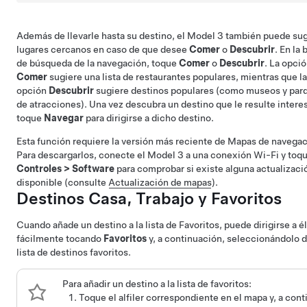
Además de llevarle hasta su destino, el
Model 3
también puede sug
lugares cercanos en caso de que desee
Comer
o
Descubrir
. En la 
de búsqueda de la navegación, toque
Comer
o
Descubrir
. La opci
Comer
sugiere una lista de restaurantes populares, mientras que la
opción
Descubrir
sugiere destinos populares (como museos y par
de atracciones). Una vez descubra un destino que le resulte intere
toque
Navegar
para dirigirse a dicho destino.
Esta función requiere la versión más reciente de Mapas de navegac
Para descargarlos, conecte el
Model 3
a una conexión Wi-Fi y toq
Controles
>
Software
para comprobar si existe alguna actualizaci
disponible (consulte
Actualización de mapas
).
Destinos Casa, Trabajo y Favoritos
Cuando añade un destino a la lista de Favoritos, puede dirigirse a él
fácilmente tocando
Favoritos
y, a continuación, seleccionándolo d
lista de destinos favoritos.
Para añadir un destino a la lista de favoritos:
Toque el alfiler correspondiente en el mapa y, a cont