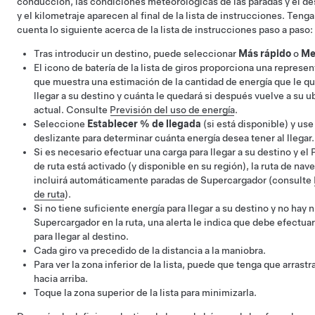
conducción, las
condiciones meteorológicas de las paradas y el de
y el kilometraje aparecen al final de la lista de instrucciones. Tenga
cuenta lo siguiente acerca de la lista de instrucciones paso a paso:
Tras introducir un destino, puede seleccionar
Más rápido
o
Me
El icono de batería de la lista de giros proporciona una represen
que muestra una estimación de la cantidad de energía que le qu
llegar a su destino y cuánta le quedará si después vuelve a su u
actual. Consulte
Previsión del uso de energía
.
Seleccione
Establecer % de llegada
(si está disponible) y use
deslizante para determinar cuánta energía desea tener al llegar.
Si es necesario efectuar una carga para llegar a su destino y el 
de ruta está activado (y disponible en su región), la ruta de nav
incluirá automáticamente paradas de Supercargador (consulte
de ruta
).
Si no tiene suficiente energía para llegar a su destino y no hay 
Supercargador en la ruta, una alerta le indica que debe efectua
para llegar al destino.
Cada giro va precedido de la distancia a la maniobra.
Para ver la zona inferior de la lista, puede que tenga que arrastrar
hacia arriba.
Toque la zona superior de la lista para minimizarla.