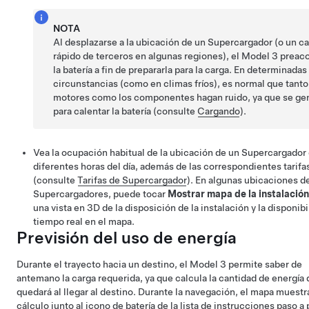
NOTA
Al desplazarse a la ubicación de un Supercargador (o un c
rápido de terceros en algunas regiones), el
Model 3
preaco
la batería a fin de prepararla para la carga. En determinadas
circunstancias (como en climas fríos), es normal que tanto
motores como los componentes hagan ruido, ya que se gen
para calentar la batería (consulte
Cargando
).
Vea la ocupación habitual de la ubicación de un Supercargador
diferentes horas del día, además de las correspondientes tarifa
(consulte
Tarifas de Supercargador
).
En algunas ubicaciones d
Supercargadores, puede tocar
Mostrar mapa de la instalación
una vista en 3D de la disposición de la instalación y la disponib
tiempo real en el mapa.
Previsión del uso de energía
Durante el trayecto hacia un destino, el
Model 3
permite saber de
antemano la carga requerida, ya que calcula la cantidad de energía
quedará al llegar al destino. Durante la navegación, el mapa muestr
cálculo junto al icono de batería de la lista de instrucciones paso a