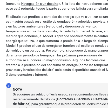
(consulte
Navegación a un destino
). Si la lista de instrucciones pas
paso está reducida, toque la parte superior de la lista para ampliarla
El cálculo que predice la cantidad de energía que va a utilizar es un
estimación basada en el estilo de conducción (velocidad prevista, 
y en factores ambientales (velocidad y dirección del viento,
temperaturas ambiente y prevista, densidad y humedad del aire, etc
medida que conduce, el
Model 3
aprende continuamente la cantid
energía que utiliza, lo que aumenta la precisión a lo largo del tiemp
Model 3
predice el uso de energía en función del estilo de conduc
del vehículo en particular. Por ejemplo, si conduce de manera agre
durante un periodo de tiempo, en las próximas predicciones de
autonomía se supondrá un mayor consumo. Algunos factores que
afectan a la predicción del consumo de energía (como las tempera
previstas y la velocidad del aire) solo están disponibles cuando el
M
3
tiene conexión a Internet.
NOTA
Si adquiere un vehículo Tesla usado, se recomienda que lleve 
restablecimiento de fábrica (
Controles
>
Servicio
>
Restable
de fábrica
) para garantizar que la predicción del consumo de 