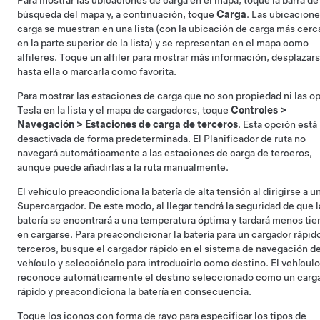
Para mostrar las ubicaciones de carga en el mapa, toque la barra de
búsqueda del mapa y, a continuación, toque
Carga
. Las ubicacion
carga se muestran en una lista (con la ubicación de carga más cerc
en la parte superior de la lista) y se representan en el mapa como
alfileres. Toque un alfiler para mostrar más información, desplazar
hasta ella o marcarla como favorita.
Para mostrar las estaciones de carga que no son propiedad ni las o
Tesla en la lista y el mapa de cargadores, toque
Controles
>
Navegación
>
Estaciones de carga de terceros
. Esta opción está
desactivada de forma predeterminada. El Planificador de ruta no
navegará automáticamente a las estaciones de carga de terceros,
aunque puede añadirlas a la ruta manualmente.
El vehículo preacondiciona la batería de alta tensión al dirigirse a u
Supercargador. De este modo, al llegar tendrá la seguridad de que l
batería se encontrará a una temperatura óptima y tardará menos ti
en cargarse.
Para preacondicionar la batería para un cargador rápid
terceros, busque el cargador rápido en el sistema de navegación d
vehículo y selecciónelo para introducirlo como destino. El vehículo
reconoce automáticamente el destino seleccionado como un carg
rápido y preacondiciona la batería en consecuencia.
Toque los iconos con forma de rayo para especificar los tipos de