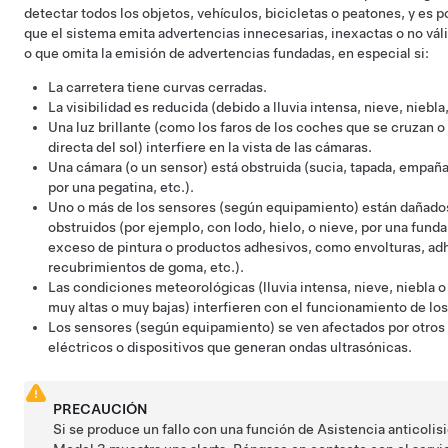
detectar todos los objetos, vehículos, bicicletas o peatones, y es p
que el sistema emita advertencias innecesarias, inexactas o no vál
o que omita la emisión de advertencias fundadas, en especial si:
La carretera tiene curvas cerradas.
La visibilidad es reducida (debido a lluvia intensa, nieve, niebla,
Una luz brillante (como los faros de los coches que se cruzan o 
directa del sol) interfiere en la vista de las cámaras.
Una cámara
(o un sensor)
está obstruida (sucia, tapada, empaña
por una pegatina, etc.).
Uno o más de los sensores (según equipamiento) están dañados
obstruidos (por ejemplo, con lodo, hielo, o nieve, por una funda
exceso de pintura o productos adhesivos, como envolturas, ad
recubrimientos de goma, etc.).
Las condiciones meteorológicas (lluvia intensa, nieve, niebla 
muy altas o muy bajas) interfieren con el funcionamiento de lo
Los sensores (según equipamiento) se ven afectados por otros
eléctricos o dispositivos que generan ondas ultrasónicas.
PRECAUCIÓN
Si se produce un fallo con una función de Asistencia anticolisi