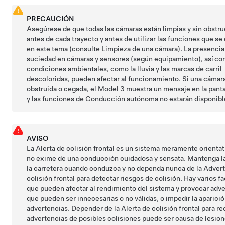
PRECAUCIÓN
Asegúrese de que todas las cámaras están limpias y sin obstr
antes de cada trayecto y antes de utilizar las funciones que se
en este tema (consulte
Limpieza de una cámara
). La presencia
suciedad en cámaras
y sensores (según equipamiento)
, así c
condiciones ambientales, como la lluvia y las marcas de carril
descoloridas, pueden afectar al funcionamiento. Si una cámar
obstruida o cegada, el
Model 3
muestra un mensaje en la
panta
y las funciones de
Conducción autónoma
no estarán disponibl
AVISO
La Alerta de colisión frontal es un sistema meramente orienta
no exime de una conducción cuidadosa y sensata. Mantenga la
la carretera cuando conduzca y no dependa nunca de la Adver
colisión frontal para detectar riesgos de colisión. Hay varios f
que pueden afectar al rendimiento del sistema y provocar adv
que pueden ser innecesarias o no válidas, o impedir la aparici
advertencias. Depender de la Alerta de colisión frontal para re
advertencias de posibles colisiones puede ser causa de lesio