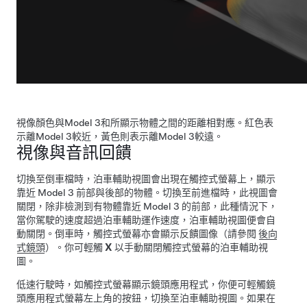
視像顏色與
Model 3
和所顯示物體之間的距離相對應。紅色表
示離
Model 3
較近，黃色則表示離
Model 3
較遠。
視像與音訊回饋
切換至倒車檔時，泊車輔助視圖會出現在
觸控式螢幕
上，顯示
靠近
Model 3
前部與後部的物體。切換至前進檔時，此視圖會
關閉，除非檢測到有物體靠近
Model 3
的前部，此種情況下，
當你駕駛的速度超過泊車輔助運作速度，泊車輔助視圖便會自
動關閉。倒車時，觸控式螢幕亦會顯示反饋圖像（請參閱
後向
式鏡頭
）。你可輕觸
X
以手動關閉觸控式螢幕的泊車輔助視
圖。
低速行駛時，如觸控式螢幕顯示鏡頭應用程式，你便可輕觸鏡
頭應用程式螢幕左上角的按鈕，切換至泊車輔助視圖。如果在