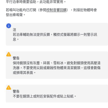
平行泊車時需要協助，此功能非常實用。
若鳴叫功能均已打開（參閱
控制音響回饋
），則接近物體時會
發出蜂鳴聲。
注
若泊車輔助無法提供反饋，
觸控式螢幕
將顯示一則警示訊
息。
警告
保持鏡頭沒有灰塵、碎屑、雪和冰。避免對鏡頭使用高壓清
洗器，不要使用尖銳或磨蝕性物體來清潔鏡頭，這樣會劃傷
或損壞其表面。
警告
不要在鏡頭上或附近安裝配件或貼上貼紙。