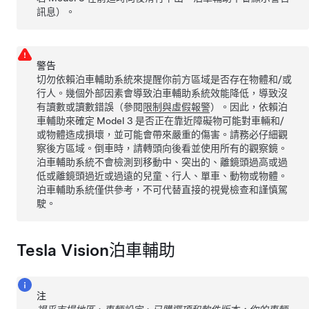
訊息）。
警告
切勿依賴泊車輔助系統來提醒你前方區域是否存在物體和/或
行人。幾個外部因素會導致泊車輔助系統效能降低，導致沒
有讀數或讀數錯誤（參閱
限制與虛假報警
）。因此，依賴泊
車輔助來確定
Model 3
是否正在靠近障礙物可能對車輛和/
或物體造成損壞，並可能會帶來嚴重的傷害。請務必仔細觀
察後方區域。倒車時，請轉頭向後看並使用所有的觀察鏡。
泊車輔助系統不會檢測到移動中、突出的、離鏡頭過高或過
低或離鏡頭過近或過遠的兒童、行人、單車、動物或物體。
泊車輔助系統僅供參考，不可代替直接的視覺檢查和謹慎駕
駛。
Tesla Vision泊車輔助
注