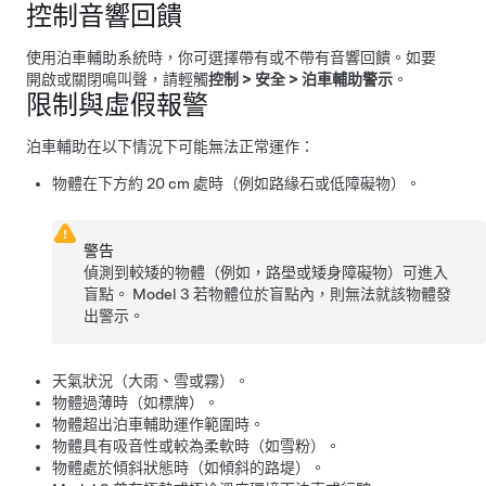
控制音響回饋
使用泊車輔助系統時，你可選擇帶有或不帶有音響回饋。如要
開啟或關閉鳴叫聲，請輕觸
控制
>
安全
>
泊車輔助警示
。
限制與虛假報警
泊車輔助在以下情況下可能無法正常運作：
物體在下方約
20 cm
處時（例如路緣石或低障礙物）。
警告
偵測到較矮的物體（例如，路壆或矮身障礙物）可進入
盲點。
Model 3
若物體位於盲點內，則無法就該物體發
出警示。
天氣狀況（大雨、雪或霧）。
物體過薄時（如標牌）。
物體超出泊車輔助運作範圍時。
物體具有吸音性或較為柔軟時（如雪粉）。
物體處於傾斜狀態時（如傾斜的路堤）。