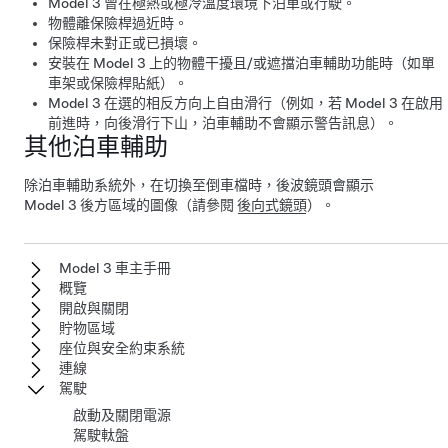
Model 3
曾在極熱或極冷溫度環境下泊車或行駛。
物體離保險桿過近時。
保險桿未對正或已損壞。
安裝在
Model 3
上的物體干擾且/或遮擋泊車輔助功能時（如單
車架或保險桿貼紙）。
Model 3
在選的相反方向上自由滑行（例如，若
Model 3
在啟用
前進時，向後滑行下山，泊車輔助不會顯示警告訊息）。
其他泊車輔助
除泊車輔助系統外，在切換至倒車檔時，後波鏡頭會顯示
Model 3
後方區域的圖像（請參閱
後向式鏡頭
）。
Model 3 車主手冊
概覽
開啟與關閉
貯物區域
座位與安全約束系統
連線
駕駛
啟動及關閉電源
駕駛軚盤