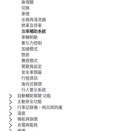
後視鏡
切換
車燈
水撥與清洗器
煞車及停車
泊車輔助系統
車輛制動
牽引力控制
加速模式
懸掛
賽道模式
駕駛員設定
安全車頭蓋
行程資訊
後向式鏡頭
行人警示系統
自動輔助駕駛 功能
主動安全功能
行車記錄儀、哨兵與防護
溫度
導航與娛樂
充電與能耗
維護