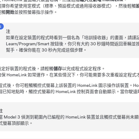
選擇你希望使用窆模式（標準、預設模式或通用接收器模式），然後輕觸
輕觸
開始
並按照螢幕指示操作。
注
如果在設定裝置的程式時看到一個名為「培訓接收器」的畫面，請謹
Learn/Program/Smart 按鈕後，你只有大約 30 秒鐘時間返回車輛並
幫手，確保你能在 30 秒內完成這個步驟。
設定好裝置的程式後，請輕觸
儲存
以完成程式設定程序。
確保 HomeLink 如常運作。在某些情況下，你可能需要多次重複設定程式
程式後，你可輕觸觸控式螢幕上該裝置的 HomeLink 圖示操作該裝置。Ho
個已知地點時，觸控式螢幕的 HomeLink 控制頁面會自動顯示。當你駛
注
當
Model 3
偵測到範圍內已編程的 HomeLink 裝置並且觸控式螢幕尚未顯示 
式螢幕頂部顯示。