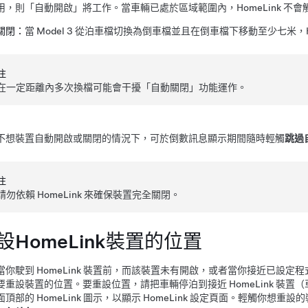
用，則「自動開啟」將工作。當車輛已處於區域範圍內，HomeLink 不會
關閉：
當
Model 3
從泊車檔切換為倒車檔並且在倒車檔下移動至少
七米
，
注
在一定距離內多次換檔可能會干擾「自動關閉」功能運作。
不想裝置自動開啟或關閉的情況下，可於倒數訊息顯示期間隨時輕觸
跳過
注
請勿依賴 HomeLink 來確保裝置完全關閉。
設HomeLink裝置的位置
當你駛到 HomeLink 裝置前，而該裝置未有開啟，或者當你接近已設
要重設裝置的位置。要重設位置，請把車輛停泊到接近 HomeLink 裝
面
頂部的 HomeLink 圖示，以顯示 HomeLink 設定頁面。輕觸你想重