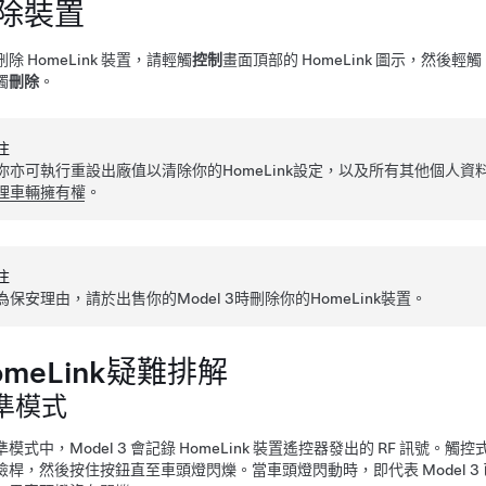
除裝置
除 HomeLink 裝置，請輕觸
控制
畫面
頂部的 HomeLink 圖示，然後輕觸
觸
刪除
。
注
你亦可執行重設出廠值以清除你的HomeLink設定，以及所有其他個人
理車輛擁有權
。
注
為保安理由，請於出售你的
Model 3
時刪除你的HomeLink裝置。
omeLink疑難排解
準模式
準模式中，
Model 3
會記錄 HomeLink 裝置遙控器發出的 RF 訊號
險桿，然後按住按鈕直至車頭燈閃爍。當車頭燈閃動時，即代表
Model 3