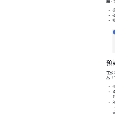
續
。
預
在預
為「