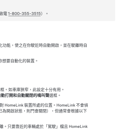
致電
1-800-355-3515
）。
自動化功能，使之在你駛近時自動開啟，並在駛離時自
你想要自動化的裝置。
選框。如車庫狹窄，此設定十分有用。
自動打開和自動關閉的鳴叫聲
選框。
omeLink 裝置所處的位置。HomeLink 不會偵
已為開啟狀態，則門會關閉），但通常會根據以下
離。只要靠近的車輛處於「駕駛」檔且 HomeLink