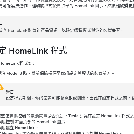
便可能無法運作。輕觸觸控式螢幕頂部的 HomeLink 圖示，然後輕觸
變更
注
檢查 HomeLink 裝置的產品資訊，以確定哪種模式與你的裝置兼容。
定 HomeLink 程式
HomeLink 程式®：
停泊
Model 3
時，將前保險槓停至你想設定其程式的裝置前方。
警告
設定程式期間，你的裝置可能會開啟或關閉。因此在設定程式之前，
檢查裝置遙控器的電池電量是否充足。Tesla 建議在設定 HomeLink 
輕觸
控制
畫面
頂部的 HomeLink 圖示。
輕觸
建立 HomeLink
。
在 HomeLink 畫面輸入裝置名稱，然後輕觸
輸入
或
新增 HomeLink
。