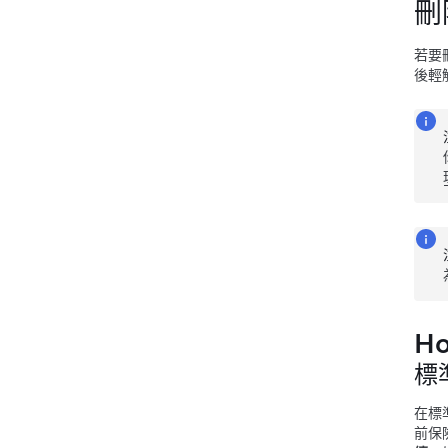
刪
若要刪
後輕
H
標
在標
前保