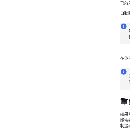
已啟
自動
在你
重
如果
能需
制
畫