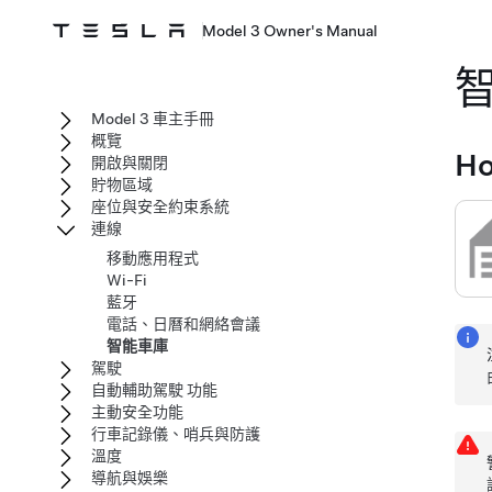
Model 3 Owner's Manual
Model 3 車主手冊
概覽
H
開啟與關閉
貯物區域
座位與安全約束系統
連線
移動應用程式
Wi-Fi
藍牙
電話、日曆和網絡會議
智能車庫
駕駛
自動輔助駕駛 功能
主動安全功能
行車記錄儀、哨兵與防護
溫度
導航與娛樂