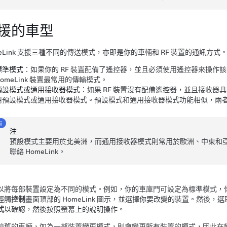
援的車型
meLink 支援三種不同的傳送模式，亦即是你的車輛和 RF 裝置的通訊方式
標準模式
：如果你的 RF 裝置配備了遙控器，並且必須使用遙控器來操
HomeLink 裝置最常用的傳輸模式。
預設模式或通用接收器模式
：如果 RF 裝置沒有配備遙控器，並且接收器具有「
用預設模式或通用接收器模式。預設模式和通用接收器模式功能相似，兩
注
預設模式主要用於北美洲，而通用接收器模式則常用於歐洲、中東和
聯絡 HomeLink。
以將每部裝置設定為不同的模式。例如，你的車庫門可設定為標準模式，
輕觸
控制
畫面
頂部的 HomeLink 圖示，並選擇你要改變的裝置。然後，
式
以確認，然後按照螢幕上的說明操作。
較舊的車輛，如為一部裝置變更模式，則會變更所有裝置的模式，因此在