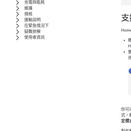
充電與能耗
維護
規格
支
運輸說明
在緊急情況下
Ho
疑難排解
使用者資訊
你可
式，
定模
對於