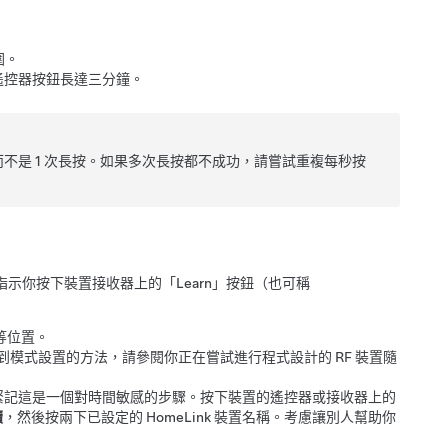
圍。
遙控器按鈕長達三分鐘。
），而不是 1 次長按。如果多次長按都不成功，請嘗試重複每秒按
示你按下裝置接收器上的「Learn」按鈕（也可稱
等位置。
收器調較到模式設置的方法，請參閱你正在嘗試進行程式設計的 RF 裝置隨
緊記這是一個對時間敏感的步驟。按下裝置的遙控器或接收器上的
續
，然後按兩下已設定的 HomeLink 裝置名稱。考慮讓別人幫助你