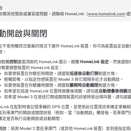
注
如需其他幫助或兼容度問題，請聯絡 HomeLink（
www.homelink.com
或
動開啟與關閉
在不使用觸控式螢幕的情況下運作 HomeLink 裝置，你可為裝置設定
閉。
請輕觸
控制
畫面
頂部的 HomeLink 圖示，輕觸
HomeLink 設定
，然後選取
按需要調整裝置的 HomeLink 設定：
如要使裝置在你駛近時開啟，請選取
抵達後自動打開
剔選方塊。
輕觸箭嘴，以指定你想裝置在
Model 3
與它間隔多近才自動開啟。
如要使裝置在你駛離時關閉，請選取
離開時自動關閉
剔選方塊。
如希望在抵達 HomeLink 位置時摺疊後視鏡，請勾選
自動摺疊後視鏡
如希望
Model 3
在發送打開或關閉裝置的訊號時發出鳴叫聲，請勾選
eLink 在配對時會記憶車輛的 GPS 位置，並使用此位置資訊來確定車輛相對 H
區別車庫門的開啟或關閉狀態（例如，當「自動開啟」觸發後，若車庫門
確定是否執行自動開啟或自動關閉：
開啟：
偵測
Model 3
靠近車庫門（或其他 HomeLink 裝置）並到達指定距