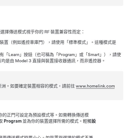
。選擇傳送模式視乎你的 RF 裝置兼容性而定：
作該裝置（例如遙控車庫門），請使用「標準模式」。這種模式是
Learn」按鈕（也可稱為「Program」或「Smart」），請使
者均是由
Model 3
直接與裝置接收器通訊，而非遙控器。
亞洲。如要確定裝置相容的模式，請前往
www.homelink.com
你的正門可設定為預設模式等。如需轉換傳送模
選取
Program
並為你的裝置選擇所需的模式。輕觸
設
變更傳送模式時要小心。如裝置與選擇的模式不兼