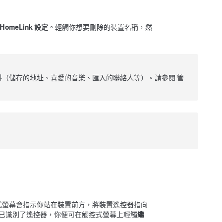
HomeLink 設定
。輕觸你想要刪除的裝置名稱，然
資料（儲存的地址、喜愛的音樂、匯入的聯絡人等）。請參閱
管
。觸控式螢幕會指示你站在裝置前方，將裝置遙控器指向
已識別了遙控器，你便可在觸控式螢幕上輕觸
繼