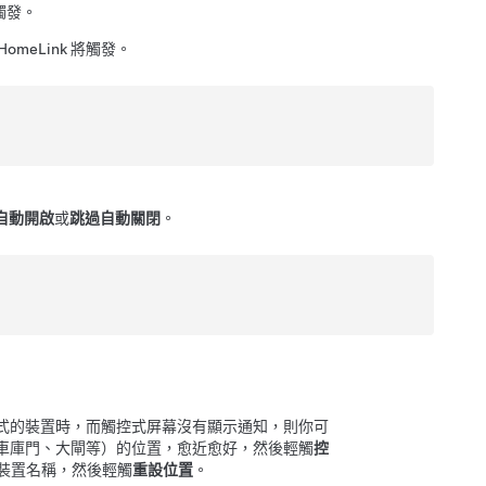
觸發。
HomeLink 將觸發。
自動開啟
或
跳過自動關閉
。
定程式的裝置時，而觸控式屏幕沒有顯示通知，則你可
置（車庫門、大閘等）的位置，愈近愈好，然後輕觸
控
設的裝置名稱，然後輕觸
重設位置
。