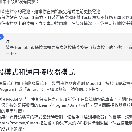
如果車頭燈沒有閃爍：
檢查遙控器的電池。建議你在開始設定程式之前更換電池。
確保你站在
Model 3
前方，且裝置遙控器距離 Tesla 標誌不超過
五厘米
範
按住遙控器上的按鈕，直到車頭燈閃爍。在部分情況下，你需要持續按住
注
某些 HomeLink 遙控器需要多次短按遙控按鈕（每次按下約 1 秒
一下。
設模式和通用接收器模式
設模式和通用接收器模式下，裝置接收器會識別
Model 3
。觸控式螢幕會指
Program」或「Smart」）。如果無效，請參閱以下指引：
停泊
Model 3
時，使其保險桿盡可能靠近你正在嘗試編程的車庫門、閘門
確保你按的是接收器的 Learn/Program/Smart 按鈕。要查閱將接
附的產品詳情。
如果在進行該裝置的程式設計時看到一個名為「培訓接收器」的螢幕，請
Learn/Program/Smart 按鈕後，你只有大約 30 秒鐘時間返回車輛並按
繼
完成以下步驟。