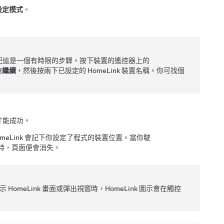
設定模式
。
記這是一個有時限的步驟。按下裝置的遙控器上的
按
繼續
，然後按兩下已設定的 HomeLink 裝置名稱。你可找個
才能成功。
meLink 會記下你設定了程式的裝置位置。當你駛
遠時，頁面便會消失。
HomeLink 畫面或彈出視窗時，HomeLink 圖示會在觸控