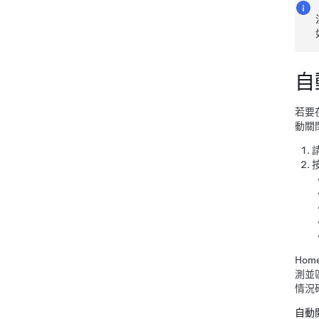
自
若要
動關
Hom
測並
情況
自動