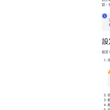
容，
設
設定 