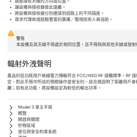
調整接收天線的方向或位置。
讓設備與接收器彼此遠離。
將設備與接收器分別連接到迴路上的不同插座。
尋求代理商或經驗豐富的廣播／電視技術人員協助。
警告
本設備及其天線不得處於相同位置，且不得與與其他天線或發射
輻射外洩聲明
產品的低功耗用戶無線電力傳輸符合 FCC/ISED RF 接觸標準。R
定，對此手冊中所述的預期操作是安全的。該合規說明了距離用戶身體至少
離；如有此功能，將設備設定為較低的輸出功率。
Model 3 車主手冊
概覽
開啟與關閉
貯物區域
座位與安全約束系統