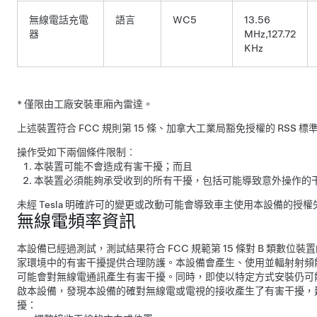
無線電話充電
語言
WC5
13.56
器
MHz,127.72
KHz
* 僅限由工廠安裝車廂內雷達。
上述裝置符合 FCC 規則第 15 條、加拿大工業局豁免授權的 RSS 標準及
操作受如下兩個條件限制︰
本裝置可能不會造成有害干擾；而且
本裝置必須能夠承受收到的所有干擾，包括可能導致意外操作的
未經 Tesla 明確許可的變更或改動可能會導致車主使用本設備的授權
無線電頻率資訊
本設備已經過測試，測試結果符合 FCC 規範第 15 條對 B 類數
家環境中的有害干擾提供合理防護。本設備會產生、使用並輻射射頻
可能會對無線電通訊產生有害干擾。同時，即使以特定方式安裝仍可
啟本設備，發現本設備的確對無線電或電視的接收產生了有害干擾，
擾：