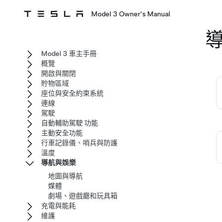
Model 3 Owner's Manual
Model 3 車主手冊
概覽
開啟與關閉
貯物區域
座位與安全約束系統
連線
駕駛
自動輔助駕駛 功能
主動安全功能
行車記錄儀、哨兵與防護
溫度
導航與娛樂
地圖與導航
媒體
劇場、遊戲廳和玩具箱
充電與能耗
維護