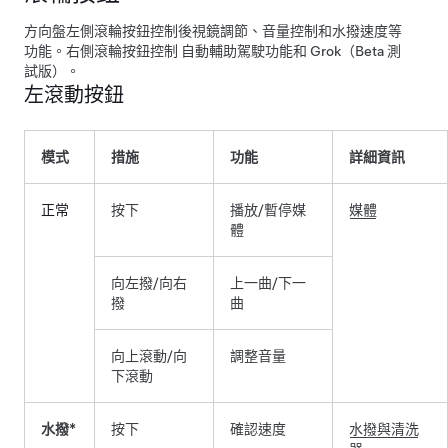
方向盤左側滾輪按鈕控制後視鏡調節、音量控制和水撥速度等
功能。右側滾輪按鈕控制
自動輔助駕駛
功能
和 Grok（Beta 測
試版）
。
左滾動按鈕
模式
措施
功能
詳細資訊
正常
按下
播放/暫停媒
媒體
體
向左撥/向右
上一曲/下一
撥
曲
向上滾動/向
調整音量
下滾動
水撥*
按下
確認速度
水撥與清洗