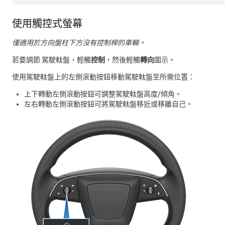
使用觸控式螢幕
僅適用於方向盤柱下方沒有控制桿的車輛。
若要調節
駕駛軚盤
，輕觸
控制
，然後輕觸
轉向
圖示。
使用
駕駛軚盤
上的左側滾動按鈕移動
駕駛軚盤
至所需位置：
上下轉動左側滾動按鈕可調整
駕駛軚盤
高度/傾角。
左右轉動左側滾動按鈕可將
駕駛軚盤
移近或移離自己。