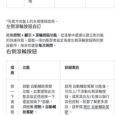
撥
*先按方向盤上的水撥按鈕啟用。
左側滾輪按鈕自訂
輕觸
控制
>
顯示
>
滾輪按鈕功能
，從清單中選擇以建立對功能
的快速存取。選取一項功能即會設定長按左側滾輪按鈕時的預
設動作，除非你選取
每次詢問
。
右側滾輪按鈕
措
功能
詳細資訊
施
按
啟動
自動輔助駕駛
啟用
自動輔助駕駛
功能後，
一
功能。如要選取此功
可向上/下滾動右側滾輪按
下
能並設定透過按一下
鈕，或將其向左/右推以執行
或
還是按兩下
*
啟動，
其他控制。若要了解更多資
按
請輕觸
控制
>
自動輔
訊，請參閱
關於
自動輔助駕
兩
助駕駛
。
駛
。