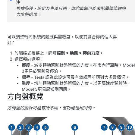
注
根據飾件、設定及生產日期，你的車輛可能未配備調節轉向
力度的選項。
可以調整轉向系統的觸感與靈敏度，以使其適合你的個人喜
好：
於觸控式螢幕上，輕觸
控制
>
動態
>
轉向力度
。
選擇轉向選項：
輕度
- 減少轉動
駕駛軚盤
所需的力度。在市內行車時，
Model
3
更易於駕駛及停泊。
標準
- Tesla 認為此設定可最有效處理並應對大多數情況。
重度
- 增加轉動
駕駛軚盤
所需的力度。以更高速度駕駛時，
Model 3
更易感知到回應。
方向盤概覽
方向盤的設計可能有所不同，但功能是相同的。