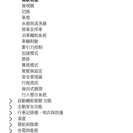
後視鏡
切換
車燈
水撥與清洗器
煞車及停車
泊車輔助系統
車輛制動
牽引力控制
加速模式
懸掛
賽道模式
駕駛員設定
安全車頭蓋
行程資訊
後向式鏡頭
行人警示系統
自動輔助駕駛 功能
主動安全功能
行車記錄儀、哨兵與防護
溫度
導航與娛樂
充電與能耗