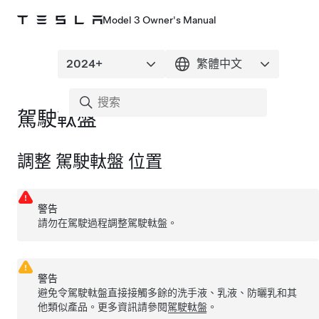
Model 3 Owner's Manual
駕駛軚盤
調整
駕駛軚盤
位置
警告
請勿在駕駛過程調整
駕駛軚盤
。
警告
避免令
駕駛軚盤
直接接觸多餘的洗手液、乳液、防曬乳和其
他類似產品。更多資訊請參閱
駕駛軚盤
。