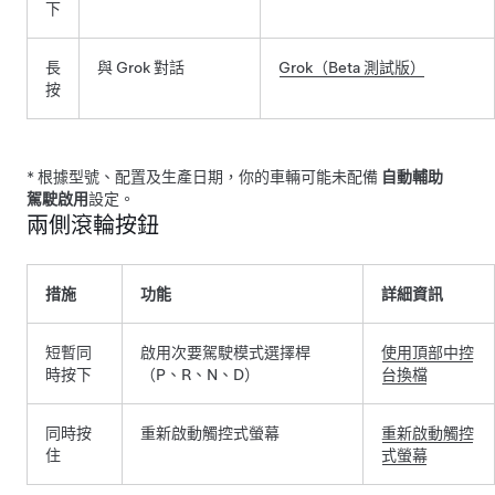
下
長
與 Grok 對話
Grok（Beta 測試版）
按
* 根據型號、配置及生產日期，你的車輛可能未配備
自動輔助
駕駛啟用
設定。
兩側滾輪按鈕
措施
功能
詳細資訊
短暫同
啟用次要駕駛模式選擇桿
使用頂部中控
時按下
（P、R、N、D）
台換檔
同時按
重新啟動觸控式螢幕
重新啟動觸控
住
式螢幕