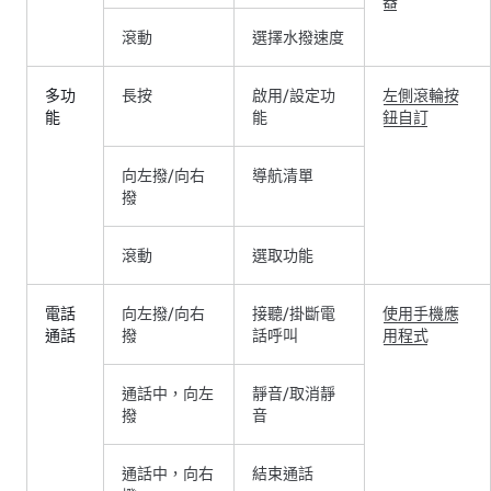
器
滾動
選擇水撥速度
多功
長按
啟用/設定功
左側滾輪按
能
能
鈕自訂
向左撥/向右
導航清單
撥
滾動
選取功能
電話
向左撥/向右
接聽/掛斷電
使用手機應
通話
撥
話呼叫
用程式
通話中，向左
靜音/取消靜
撥
音
通話中，向右
結束通話