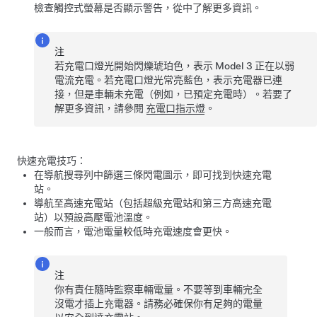
檢查觸控式螢幕是否顯示警告，從中了解更多資訊。
注
若充電口燈光開始閃爍琥珀色，表示
Model 3
正在以弱
電流充電。若充電口燈光常亮藍色，表示充電器已連
接，但是車輛未充電（例如，已預定充電時）。若要了
解更多資訊，請參閱
充電口指示燈
。
快速充電技巧：
在導航搜尋列中篩選三條閃電圖示，即可找到快速充電
站。
導航至高速充電站（包括超級充電站和第三方高速充電
站）以預設高壓電池溫度。
一般而言，電池電量較低時充電速度會更快。
注
你有責任隨時監察車輛電量。不要等到車輛完全
沒電才插上充電器。請務必確保你有足夠的電量