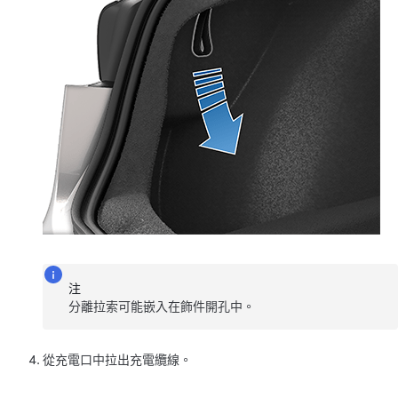
注
分離拉索可能嵌入在飾件開孔中。
從充電口中拉出充電纜線。