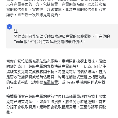
示在充電畫面的下方。包括位置、充電開始時間，以及該次充
電的預估費用。當你停止超級充電，此次充電的預估費用即會
顯示，直至新一次超級充電開始。
注
預估費用可能無法反映每次超級充電的最終價格。可在你的
Tesla 帳戶中找到每次超級充電的最終價格。
當你在繁忙超級充電站點充電時，車輛達到擁擠上限後，須繳
納額外費用。超級充電站專為快速充電而設計，此費用可促使
駕駛者於充電完成後移開車輛。每座充電站的價格結構，包括
是否收取擁擠費或超時佔用費，均可在觸控式螢幕上相應地點
的彈出式視窗（請參閱
充電位置
）或 Tesla 手機應用程式中找
到。
擁擠費
僅會在超級充電站點無空位且車輛電量超過擁擠上限或
充電已結束時產生。如產生擁擠費，將會另行發送通知。首五
分鐘不會收取費用，超時即會收取相應費用，直至你將車輛駛
離。