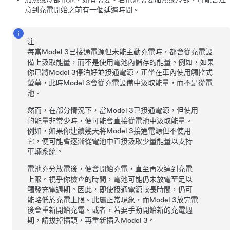
意到充電開始之前有一個延遲時間。
注
每當
Model 3
已接通電源但未能主動充電時，都會從充電設
備上汲取能量，而不是使用電池內儲存的能量。例如，如果
你已將
Model 3
停泊好並接通電源，正坐在車內使用觸控式
螢幕，此時
Model 3
會從充電設備中汲取能量，而不是從電
池。
然而，在部分情況下，當
Model 3
已接通電源，但使用
的能量非常少時，便可能會直接從電池中汲取能量。
例如，如果你連續幾天將
Model 3
接通電源但不使用
它，便可能會逐漸從電池中直接汲取少量能量以支持
車輛系統。
電池充分放電後，便會開始充電，直至再次達到充電
上限。視乎你檢查的時間，電池可能仍未放電至足以
觸發充電週期。因此，即使接通電源較長時間，仍可
能略低於充電上限。此屬正常現象，而
Model 3
放完電
後會重新開始充電。或者，若要手動開始新的充電週
期，請拔掉插頭，再重新插入
Model 3
。