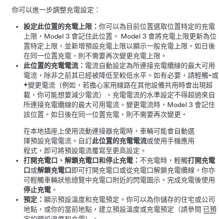
你可以進一步調整充電設定：
設定此位置的充電上限：
你可以為目前位置選取位置特定的充電
上限，
Model 3
會記住此位置。
Model 3
會將充電上限更新為位
置特定上限，並新增預設充電上限以顯示一般充電上限。如日後
在同一位置充電，則不需要再次變更充電上限。
此位置的充電電流：
電流自動設定為所連接充電纜線的最大可用
電流，除非之前其已經被降低至較低水平。如有必要，請輕觸
-
或
+
變更電流（例如，若擔心家用線路在其他設備共用時會出現超
載，你可能想要減少電流）。充電電流的水準設定不得超過來自
所連接充電纜線的最大可用電流。變更電流時，
Model 3
會記住
該位置。如日後在同一位置充電，則不需要再次變更。
在本地插座上使用流動連接器充電時，車輛可能會自動選
擇預設充電電流。自訂
此位置的充電電流
或使用手機應用
程式，即可將預設電流覆寫至更高設定。
打開充電口、解鎖充電口和停止充電：
不充電時，輕觸
打開充電
口
或
解鎖充電口
即可打開充電口或從充電口解鎖充電纜線。
你亦
可輕觸車輛狀態總覽中充電口附近的閃電圖示。
完成充電後使用
停止充電
。
預定：
顯示預設溫度和充電預定。你可以為你儲存的住宅或公司
地點，或你的當前地點，建立預設溫度或充電預定（請參閱
已預