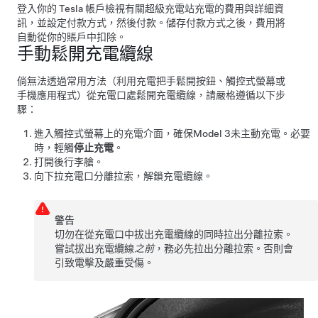
登入你的 Tesla 帳戶檢視有關超級充電站充電的費用與詳細資
訊，並設定付款方式，然後付款。儲存付款方式之後，費用將
自動從你的賬戶中扣除。
手動鬆開充電纜線
倘無法透過常用方法（利用充電把手鬆開按鈕、觸控式螢幕或
手機應用程式）從充電口處鬆開充電纜線，請嚴格遵循以下步
驟：
進入觸控式螢幕上的充電介面，確保
Model 3
未主動充電。必要
時，輕觸
停止充電
。
打開後行李艙。
向下拉充電口分離拉索，解鎖充電纜線。
警告
切勿在從充電口中拔出充電纜線的同時拉出分離拉索。
嘗試拔出充電纜線
之前
，務必先拉出分離拉索。否則會
引致電擊及嚴重受傷。