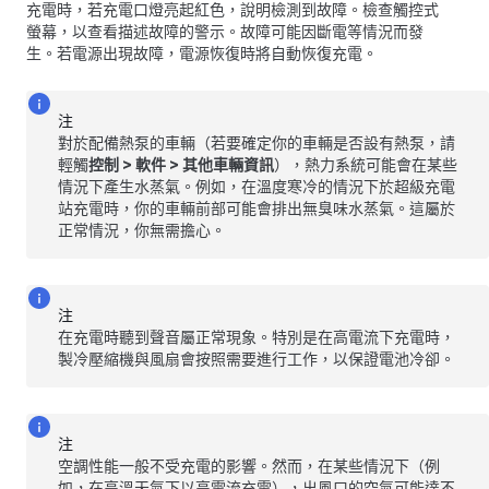
充電時，若充電口燈亮起紅色，說明檢測到故障。檢查觸控式
螢幕，以查看描述故障的警示。故障可能因斷電等情況而發
生。若電源出現故障，電源恢復時將自動恢復充電。
注
對於配備熱泵的車輛（若要確定你的車輛是否設有熱泵，請
輕觸
控制
>
軟件
>
其他車輛資訊
），熱力系統可能會在某些
情況下產生水蒸氣。例如，在溫度寒冷的情況下於超級充電
站充電時，你的車輛前部可能會排出無臭味水蒸氣。這屬於
正常情況，你無需擔心。
注
在充電時聽到聲音屬正常現象。特別是在高電流下充電時，
製冷壓縮機與風扇會按照需要進行工作，以保證電池冷卻。
注
空調性能一般不受充電的影響。然而，在某些情況下（例
如，在高溫天氣下以高電流充電），出風口的空氣可能達不