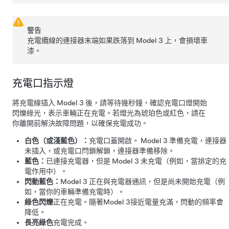
警告
充電纜線的連接器末端如果跌落到
Model 3
上，會損壞車
漆。
充電口指示燈
將充電線插入
Model 3
後，請等待幾秒鐘，確認充電口燈開始
閃爍綠光，表示車輛正在充電。若燈光為琥珀色或紅色，請在
你離開前解決故障問題，以確保充電成功。
白色（或淺藍色）：
充電口蓋開啟。
Model 3
準備充電，連接器
未插入，或充電口閂鎖解鎖，連接器準備移除。
藍色：
已連接充電器，但是
Model 3
未充電（例如，當排定的充
電作用中）。
閃動藍色：
Model 3
正在與充電器通訊，但是尚未開始充電（例
如，當你的車輛準備充電時）。
綠色閃爍
正在充電。隨著
Model 3
接近電量充滿，閃動的頻率會
降低。
長亮綠色
充電完成。