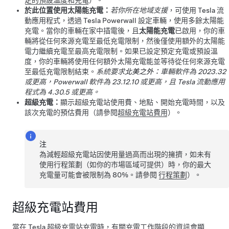
定的預設溫度和充電
）。
於此位置使用太陽能充電：
若你所在地域支援
，可使用 Tesla 流
動應用程式，透過 Tesla Powerwall 設定車輛，使用多餘太陽能
充電。當你的車輛在家中插電後，且
太陽能充電
已啟用，你的車
輛將從任何來源充電至最低充電限制，然後僅使用額外的太陽能
電力繼續充電至最高充電限制。如果已設定預定充電或預設溫
度，你的車輛將使用任何額外太陽充電能並等待從任何來源充電
至最低充電限制結束。
系統要求
北美之外：
車輛軟件為 2023.32
或更高，Powerwall 軟件為 23.12.10 或更高，且 Tesla 流動應用
程式為 4.30.5 或更高。
超級充電：
顯示超級充電站使用費、地點、開始充電時間，以及
該次充電的預估費用（請參閱
超級充電站費用
）。
注
為減輕超級充電站因使用量過高而出現的擁擠，如未有
使用行程策劃（如你的市場區域可提供）時，你的最大
充電量可能會被限制為 80%。請參閱
行程策劃
）。
超級充電站費用
當在 Tesla 超級充電站充電時，有關充電工作階段的資訊會顯