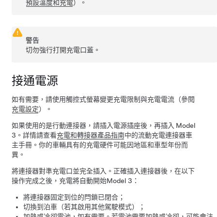
預設溫度和充電
）。
警告
切勿強行打開充電口蓋。
接通電源
如有需要，請使用觸控式螢幕變更充電限制與充電電流（參閱
充電設定
）。
如果使用的是行動連接器，請插入電源插座後，再插入
Model
3
。詳情請查看
充電和轉接器產品指南
中的流動充電連接器車
主手冊。你的車輛具有的充電硬件可能因地區和車型年份而
異。
將連接器對準充電口並完全插入。正確插入連接器後，在以下
操作完成之後，充電將自動開始
Model 3
：
將連接器固定到位的閂鎖已閉合；
切換到泊車（若其啟用其他駕駛模式）；
加熱或冷卻電池，如有需要。若電池需要加熱或冷卻，可能會注