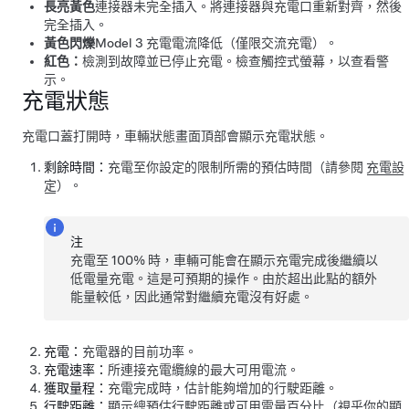
長亮黃色
連接器未完全插入。將連接器與充電口重新對齊，然後
完全插入。
黃色閃爍
Model 3
充電電流降低（僅限交流充電）。
紅色：
檢測到故障並已停止充電。檢查觸控式螢幕，以查看警
示。
充電狀態
充電口蓋打開時，車輛狀態畫面頂部會顯示充電狀態。
剩餘時間：
充電至你設定的限制所需的預估時間（請參閱
充電設
定
）。
注
充電至 100% 時，車輛可能會在顯示充電完成後繼續以
低電量充電。這是可預期的操作。由於超出此點的額外
能量較低，因此通常對繼續充電沒有好處。
充電：
充電器的目前功率。
充電速率：
所連接充電纜線的最大可用電流。
獲取量程：
充電完成時，估計能夠增加的行駛距離。
行駛距離：
顯示總預估行駛距離或可用電量百分比（視乎你的顯