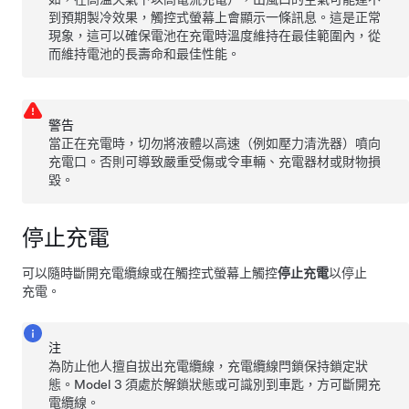
到預期製冷效果，
觸控式螢幕
上會顯示一條訊息。這是正常
現象，這可以確保電池在充電時溫度維持在最佳範圍內，從
而維持電池的長壽命和最佳性能。
警告
當正在充電時，切勿將液體以高速（例如壓力清洗器）噴向
充電口。否則可導致嚴重受傷或令車輛、充電器材或財物損
毀。
停止充電
可以隨時斷開充電纜線或在觸控式螢幕上觸控
停止充電
以停止
充電。
注
為防止他人擅自拔出充電纜線，充電纜線閂鎖保持鎖定狀
態。
Model 3
須處於解鎖狀態或可識別到車匙，方可斷開充
電纜線。