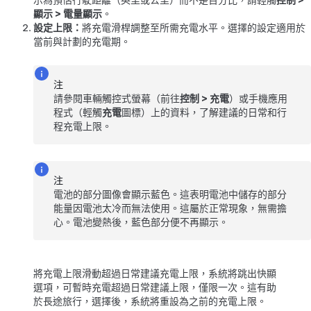
示為預估行駛距離（英里或公里）而不是百分比，請輕觸
控制
>
顯示
>
電量顯示
。
設定上限：
將充電滑桿調整至所需充電水平。選擇的設定適用於
當前與計劃的充電期。
注
請參閱車輛觸控式螢幕（前往
控制
>
充電
）或手機應用
程式（輕觸
充電
圖標）上的資料，了解建議的日常和行
程充電上限。
注
電池的部分圖像會顯示藍色。這表明電池中儲存的部分
能量因電池太冷而無法使用。這屬於正常現象，無需擔
心。電池變熱後，藍色部分便不再顯示。
將充電上限滑動超過日常建議充電上限，系統將跳出快顯
選項，可暫時充電超過日常建議上限，僅限一次。這有助
於長途旅行，選擇後，系統將重設為之前的充電上限。