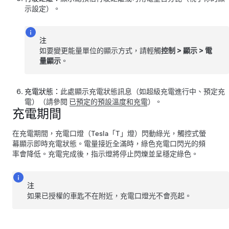
示設定）。
注
如要變更能量單位的顯示方式，請輕觸
控制
>
顯示
>
電
量顯示
。
充電狀態：
此處顯示充電狀態訊息（如超級充電進行中、預定充
電）（請參閱
已預定的預設溫度和充電
）。
充電期間
在充電期間，充電口燈
（Tesla「T」燈）
閃動綠光，
觸控式螢
幕
顯示即時充電狀態。電量接近全滿時，綠色充電口閃光的頻
率會降低。充電完成後，指示燈將停止閃爍並呈穩定綠色。
注
如果已授權的車匙不在附近，充電口燈光不會亮起。