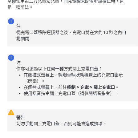
當你使用第三方充電站充電，而充電線未配備解鎖按鈕時，這
是一種辦法。
注
從充電口蓋移除連接器之後，充電口將在大約 10 秒之內自
動關閉。
注
你亦可透過以下任何一種方式關上充電口蓋：
在觸控式螢幕上，輕觸車輛狀態概覽上的充電口圖示
（閃電）。
在觸控式螢幕上，前往
控制
>
充電
>
關上充電口
。
使用語音指令關上充電口蓋（請參閱
語音指令
）。
警告
切勿手動關上充電口蓋。否則可能會造成損壞。