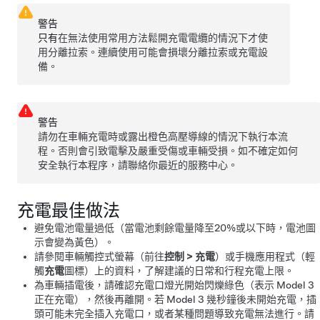
警告
只有
在無法使用常用方法鬆開充電電纜的情況下才使
用分離拉索。連續使用可能會損壞分離拉索或充電設
備。
警告
請勿在車輛充電時或露出橙色高壓導線的情況下執行本流
程。否則會引致電擊及嚴重受傷或車輛受損。如不確定如何
安全執行本程序，請聯絡你最近的服務中心。
充電最佳做法
避免電池電量過低（當電池剩餘電量降至20%或以下時，電池圖
示會變為黃色）。
請參閱車輛觸控式螢幕（前往
控制
>
充電
）或手機應用程式（輕
觸
充電
圖標）上的資料，了解建議的日常和行程充電上限。
為車輛插電後，請確認充電口燈光開始閃爍綠色（表示
Model 3
正在充電），然後再離開。若
Model 3
幾秒鐘後未開始充電，插
頭可能未完全插入充電口，或者某種問題導致充電無法進行。請