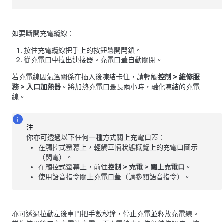
如要斷開充電纜線：
按住充電纜線把手上的按鈕鬆開閂鎖。
從充電口中拉出連接器。
充電口蓋自動關閉。
若充電線因氣溫關係在插入後凍結卡住，請輕觸
控制
>
維修服
務
>
入口加熱器
。將加熱充電口最長兩小時，融化凍結的充電
線。
注
你亦可透過以下任何一種方式關上充電口蓋：
在觸控式螢幕上，輕觸車輛狀態概覽上的充電口圖示
（閃電）。
在觸控式螢幕上，前往
控制
>
充電
>
關上充電口
。
使用語音指令關上充電口蓋（請參閱
語音指令
）。
亦可透過拉動左後車門把手數秒鐘，停止充電並釋放充電線。